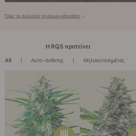
Όλες οι συλλογές σπόρων κάνναβης
Η RQS προτείνει
All
Αυτο-άνθισης
Θηλυκοποιημένες