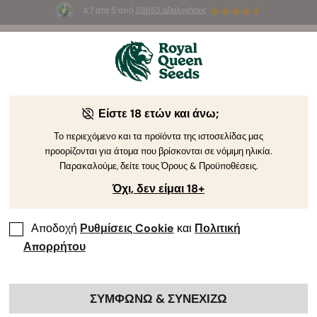
4.7 στα 5 από
58653 αξιολογήσεις
Καλώς
ήρθατε
στη
Είστε 18 ετών και άνω;
Royal
Σποροι Κανναβησ
Queen
Το περιεχόμενο και τα προϊόντα της ιστοσελίδας μας
προορίζονται για άτομα που βρίσκονται σε νόμιμη ηλικία.
Seeds.
υψηλής τάξης
Παρακαλούμε, δείτε τους Όρους & Προϋποθέσεις.
Όχι, δεν είμαι 18+
Ανακαλύψτε την προσεκτικά επιλεγμένη συλλογή μας με σπόρους
Αυτοανθιζόμενους, Φυλοποιημένους, CBD και Υβριδικούς F1, οργανικά
καλλιεργημένους και με άριστη βλαστικότητα.
Αποδοχή
Ρυθμίσεις Cookie
και
Πολιτική
Απορρήτου
ΠΕΡΙΗΓΗΣΗ ΣΤΟΝ ΚΑΤΑΛΟΓΟ
ΣΥΜΦΩΝΩ & ΣΥΝΕΧΙΖΩ