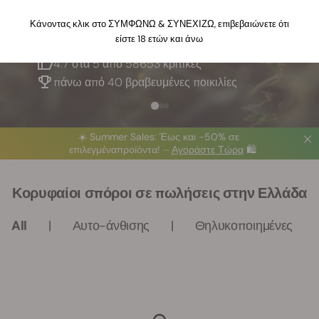
Κάνοντας κλικ στο ΣΥΜΦΩΝΩ & ΣΥΝΕΧΙΖΩ, επιβεβαιώνετε ότι
είστε 18 ετών και άνω
Η μεγαλύτερη τράπεζα σπόρων στην Ευρώπη
4.7 στα 5 από 58653 κριτικές
πάνω από 40 βραβευμένες ποικιλίες
☀️
Summer Sales
: Έως και -50%
σε
επιλεγμένα
προϊόντα! ⏤
Αγοράστε Τώρα
🛍️
Κορυφαίοι σπόροι σε πωλήσεις στην Ελλάδα
All
Αυτο-άνθισης
Θηλυκοποιημένες