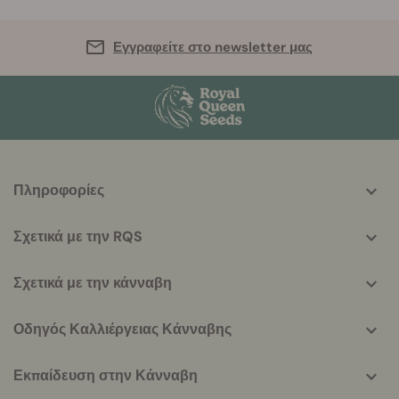
Εγγραφείτε στο newsletter μας
More
Πληροφορίες
helpful
info
Σχετικά με την RQS
Σχετικά με την κάνναβη
Οδηγός Καλλιέργειας Κάνναβης
Εκπαίδευση στην Κάνναβη