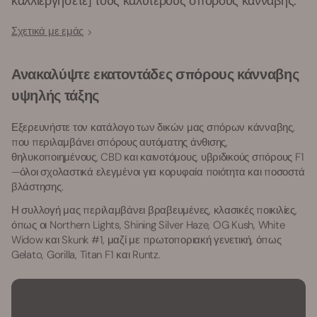
καλλιεργήσετε] τους καλύτερους σπόρους κάνναβης.
Σχετικά με εμάς
Ανακαλύψτε εκατοντάδες σπόρους κάνναβης
υψηλής τάξης
Εξερευνήστε τον κατάλογο των δικών μας σπόρων κάνναβης,
που περιλαμβάνει σπόρους αυτόματης άνθισης,
θηλυκοποιημένους, CBD και καινοτόμους, υβριδικούς σπόρους F1
—όλοι σχολαστικά ελεγμένοι για κορυφαία ποιότητα και ποσοστά
βλάστησης.
Η συλλογή μας περιλαμβάνει βραβευμένες, κλασικές ποικιλίες,
όπως οι Northern Lights, Shining Silver Haze, OG Kush, White
Widow και Skunk #1, μαζί με πρωτοποριακή γενετική, όπως
Gelato, Gorilla, Titan F1 και Runtz.