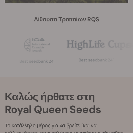
Αίθουσα Τροπαίων RQS
Best seedbank 24’
Gre
Best seedbank 24’
Καλώς ήρθατε στη
Royal Queen Seeds
Το κατάλληλο μέρος για να βρείτε [και να