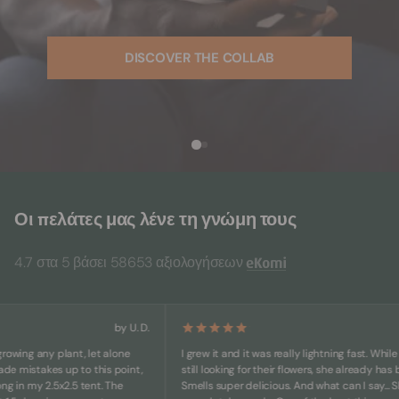
DISCOVER THE COLLAB
Οι πελάτες μας λένε τη γνώμη τους
4.7 στα 5 βάσει 58653 αξιολογήσεων
by U. D.
b
ng any plant, let alone
I grew it and it was really lightning fast. While othe
stakes up to this point,
still looking for their flowers, she already has big bu
 my 2.5x2.5 tent. The
Smells super delicious. And what can I say... She's j