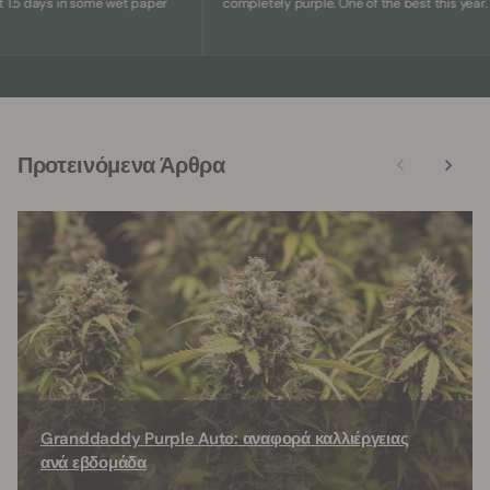
days in some wet paper
completely purple. One of the best this year.
Προτεινόμενα Άρθρα
Granddaddy Purple Auto: αναφορά καλλιέργειας
ανά εβδομάδα