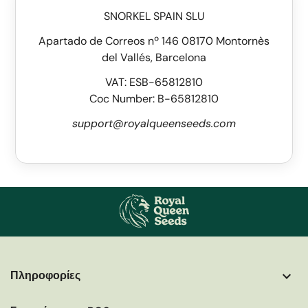
SNORKEL SPAIN SLU
Apartado de Correos nº 146 08170 Montornès
del Vallés, Barcelona
VAT: ESB-65812810
Coc Number: B-65812810
support@royalqueenseeds.com
More
Πληροφορίες
helpful
info