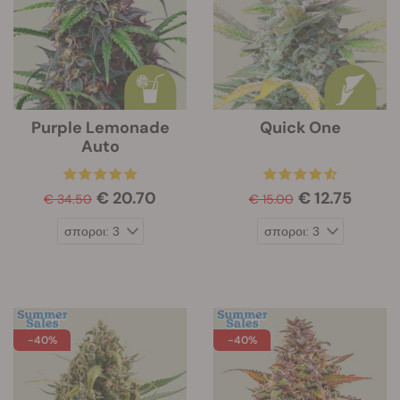
Purple Lemonade
Quick One
Auto
€ 20.70
€ 12.75
€ 34.50
€ 15.00
-40%
-40%