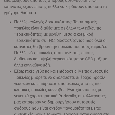
επωφεληθούν από τους σπόρους αυτο-άνθισης. Οι
καπνιστές έχουν επίσης πολλά να κερδίσουν από αυτά τα
γρήγορα θαύματα:
Πολλές επιλογές δραστικότητας: Τα αυτοφυείς
ποικιλίες είναι διαθέσιμες σε όλων των ειδών τις
περιεκτικότητες, με μεγάλη, μεσαία και μικρή
περιεκτικότητα σε THC, διασφαλίζοντας πως όλοι οι
καπνιστές θα βρουν την ποικιλία που τους ταιριάζει.
Πολλές νέες ποικιλίες αυτο-άνθισης, επίσης,
διαθέτουν και υψηλή περιεκτικότητα σε CBD μαζί με
άλλα κανναβινοειδή.
Εξαιρετικές γεύσεις και επιδράσεις: Με τις αυτοφυείς
ποικιλίες μπορείτε να απολαύσετε υπέροχα προφίλ
γεύσεων και επιδράσεις από μερικές από τις πιο
κλασικές ποικιλίες κάνναβης. Ενισχύοντας τες με
γενετικά χαρακτηριστικά Ruderalis, οι καλλιεργητές
μας κατάφεραν να δημιουργήσουν αυτοφυείς
σπόρους που είναι σχεδόν πανομοιότυποι με τις
αυθεντικές ποικιλίες φωτοπεριόδου, όσον αφορά στα