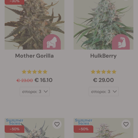
-30%
Mother Gorilla
HulkBerry
€ 16.10
€ 29.00
€ 23.00
-50%
-50%