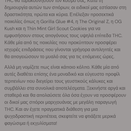
THC θα ταρακουνήσουν τον κόσμο σας. Κατά τη
δημιουργία αυτών των σπόρων, οι ειδικοί μας εστίασαν στη
δραστικότητα, πρώτα και κύρια. Επέλεξαν προσεκτικά
ποικιλίες όπως η Gorilla Glue #4, η The Original Z, η OG
Kush και η Thin Mint Girl Scout Cookies για να
εμφυσήσουν στους απογόνους τους υψηλά επίπεδα THC.
Κάθε μία από τις ποικιλίες που προκύπτουν προσφέρει
ισχυρές επιδράσεις που γίνονται γρήγορα αντιληπτές και
θα απογειώσουν το μυαλό σας για τις επόμενες ώρες.
Αλλά μη νομίζετε πως είναι κάποιο κόλπο. Κάθε μία από
αυτές διαθέτει επίσης ένα μοναδικό και εύγευστο προφίλ
τερπενίων που διεγείρει τους γευστικούς κάλυκες και
συμβάλλει στα συνολικά αποτελέσματα. Ξεκινήστε αργά και
σταθερά και θα απολαύσετε όλα όσα έχουν να προσφέρουν
οι δικοί μας σπόροι μαριχουάνας με μεγάλη παραγωγή
THC. Και αν έχετε πραγματικά διάθεση για μια
ψυχοδραστική περιπέτεια, σκεφτείτε να φτιάξετε μερικά
φαγώσιμα ή εκχυλίσματα!