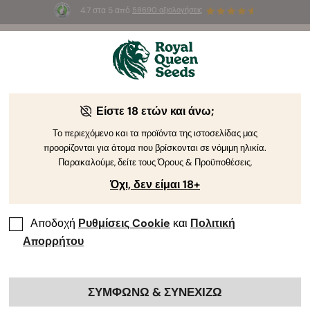
4.7 στα 5 από
58690 αξιολογήσεις
☀️
Summer Sales
: Έως και -50%
σε
επιλεγμένα
προϊόντα! ⏤
Αγοράστε Τώρα
🛍️
Είστε 18 ετών και άνω;
Σπόροι κάνναβης πλούσιοι σε THC
Ρίξτε μια ματιά στους σπόρους των ποικιλιών με τα
Το περιεχόμενο και τα προϊόντα της ιστοσελίδας μας
προορίζονται για άτομα που βρίσκονται σε νόμιμη ηλικία.
υψηλότερα επίπεδα THC στον κατάλογό μας. Αν
Παρακαλούμε, δείτε τους Όρους & Προϋποθέσεις.
θέλετε να ζήσετε την αληθινή δύναμη αυτού του
Όχι, δεν είμαι 18+
ψυχοδραστικού κανναβινοειδούς, τότε καλλιεργήστε
τις ποικιλίες που αναφέρονται παρακάτω.
Αποδοχή
Ρυθμίσεις Cookie
και
Πολιτική
Απορρήτου
Ταξινόμηση κατά
Φιλτρa
41 προϊόντα
Προβολή πληροφοριών προϊόντος
ΣΥΜΦΩΝΩ & ΣΥΝΕΧΙΖΩ