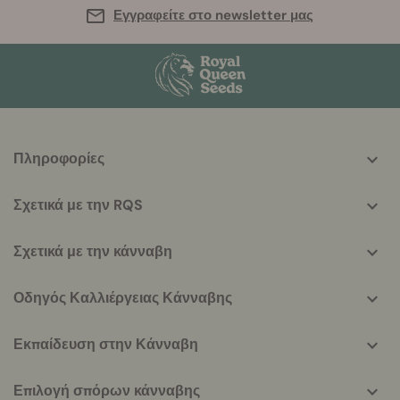
Εγγραφείτε στο newsletter μας
More
Πληροφορίες
helpful
info
Σχετικά με την RQS
Σχετικά με την κάνναβη
Οδηγός Καλλιέργειας Κάνναβης
Εκπαίδευση στην Κάνναβη
Επιλογή σπόρων κάνναβης