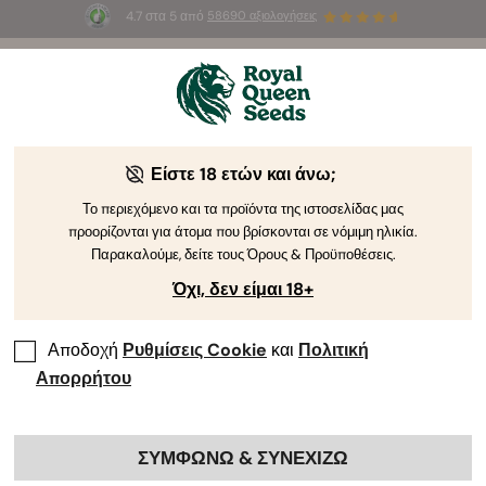
4.7 στα 5 από
58690 αξιολογήσεις
🎁
3 σπόρους White Widow Auto
ΔΩΡΕΑΝ για τους
πρώτους 100 που θα χρησιμοποιήσουν τον κωδικό
AUGUST26 🌿
Είστε 18 ετών και άνω;
The RQS Blog
Το περιεχόμενο και τα προϊόντα της ιστοσελίδας μας
προορίζονται για άτομα που βρίσκονται σε νόμιμη ηλικία.
Blog για το Lifestyle της Κάνναβης
Pikilíes kai Pr
Παρακαλούμε, δείτε τους Όρους & Προϋποθέσεις.
Όχι, δεν είμαι 18+
Αποδοχή
Ρυθμίσεις Cookie
και
Πολιτική
Απορρήτου
ΣΥΜΦΩΝΩ & ΣΥΝΕΧΙΖΩ