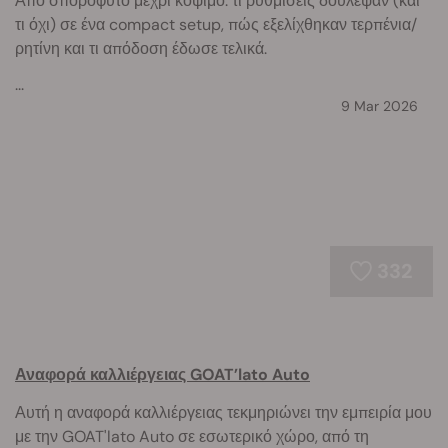
Από σπορόφυτο μέχρι κόψιμο: τι ρυθμίσεις δούλεψαν (και
τι όχι) σε ένα compact setup, πώς εξελίχθηκαν τερπένια/
ρητίνη και τι απόδοση έδωσε τελικά.
...
9 Mar 2026
332
Αναφορά καλλιέργειας GOAT’lato Auto
Αυτή η αναφορά καλλιέργειας τεκμηριώνει την εμπειρία μου
με την GOAT'lato Auto σε εσωτερικό χώρο, από τη