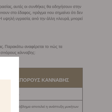
ρασίας, αυτές οι συνθήκες θα οδηγήσουν στην
ουν στο έδαφος, πράγμα που σημαίνει ότι δεν
 Η υψηλή υγρασία, από την άλλη πλευρά, μπορεί
σας. Παρακάτω αναφέρεται το πώς τα
ς σπόρους κάνναβης:
Σ ΣΤΟΥΣ ΣΠΟΡΟΥΣ ΚΑΝΝΑΒΗΣ
βλασταίνουν.
σημαντικό πρόβλημα αποτελεί η ανάπτυξη μυκήτων
αποθήκευση.