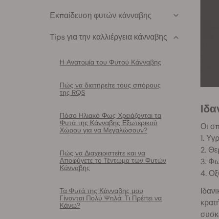
Εκπαίδευση φυτών κάνναβης
Tips για την καλλιέργεια κάνναβης
Η Ανατομία του Φυτού Κάνναβης
Πώς να διατηρείτε τους σπόρους
της RQS
Ιδ
Πόσο Ηλιακό Φως Χρειάζονται τα
Φυτά της Κάνναβης Εξωτερικού
Οι σπ
Χώρου για να Μεγαλώσουν?
1. Υγ
2. Θ
Πώς να Διαχειριστείτε και να
Αποφύγετε το Τέντωμα των Φυτών
3. Φ
Κάνναβης
4. Ο
Ιδανι
Τα Φυτά της Κάνναβης μου
Γίνονται Πολύ Ψηλά: Τι Πρέπει να
κρατ
Κάνω?
συσκε