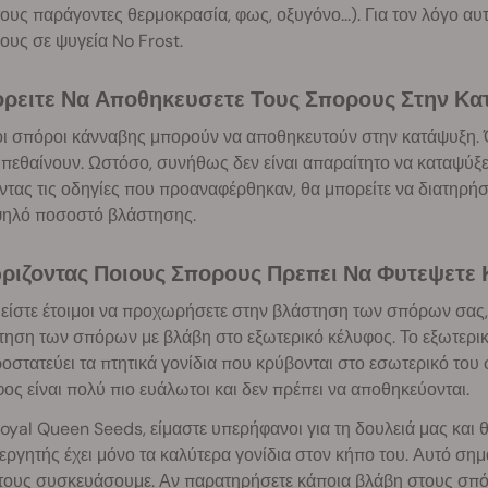
ους παράγοντες θερμοκρασία, φως, οξυγόνο...). Για τον λόγο αυ
υς σε ψυγεία No Frost.
ορειτε Να Αποθηκευσετε Τους Σπορους Στην Κα
οι σπόροι κάνναβης μπορούν να αποθηκευτούν στην κατάψυξη. Ό
πεθαίνουν. Ωστόσο, συνήθως δεν είναι απαραίτητο να καταψύξε
τας τις οδηγίες που προαναφέρθηκαν, θα μπορείτε να διατηρήσ
ψηλό ποσοστό βλάστησης.
ωριζοντας Ποιους Σπορους Πρεπει Να Φυτεψετε
είστε έτοιμοι να προχωρήσετε στην βλάστηση των σπόρων σας,
ηση των σπόρων με βλάβη στο εξωτερικό κέλυφος. Το εξωτερικ
οστατεύει τα πτητικά γονίδια που κρύβονται στο εσωτερικό του
ος είναι πολύ πιο ευάλωτοι και δεν πρέπει να αποθηκεύονται.
oyal Queen Seeds, είμαστε υπερήφανοι για τη δουλειά μας και 
εργητής έχει μόνο τα καλύτερα γονίδια στον κήπο του. Αυτό σημ
 τους συσκευάσουμε. Αν παρατηρήσετε κάποια βλάβη στους σπό