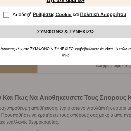
Όχι, δεν είμαι 18+
Αποδοχή
Ρυθμίσεις Cookie
και
Πολιτική Απορρήτου
20 - 30 %
Βραχυπρόθεσ
18 - 20 %
Μεσοπρόθεσμ
ΣΥΜΦΩΝΩ & ΣΥΝΕΧΙΖΩ
12 - 14 %
Μακροπρόθεσ
άνοντας κλικ στο ΣΥΜΦΩΝΩ & ΣΥΝΕΧΙΖΩ, επιβεβαιώνετε ότι είστε 18 ετών κ
άνω
Μικρότερη διάρκεια ζωής συγκριτικά με του
8 - 9%
ελαφρώς υψηλότερ
ου Και Πως Να Αποθηκευσετε Τους Σπορους
ραχυπρόθεσμη αποθήκευση, ένα σκοτεινό ντουλάπι ή συρτάρι μ
 Προσπαθήστε να κρατήσετε τους σπόρους σας μακριά από περιο
κές εναλλαγές θερμοκρασίας.