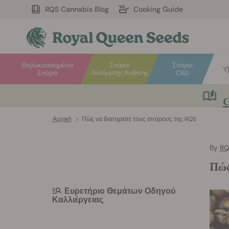
RQS Cannabis Blog
Cooking Guide
Θηλυκοποιημένοι
Σπόροι
Σπόροι
Υ
Σπόροι
Αυτόματης Άνθισης
CBD
Ο
Αρχική
>
Πώς να διατηρείτε τους σπόρους της RQS
By
RQ
Πώς
Ευρετήριο Θεμάτων Οδηγού
Καλλιέργειας