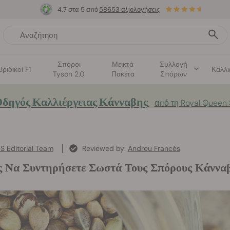
4.7 στα 5 από
58653 αξιολογήσεις
Σπόροι
Μεικτά
Συλλογή
βριδικοί F1
Καλλι
Tyson 2.0
Πακέτα
Σπόρων
δηγός Καλλιέργειας Κάνναβης
από τη Royal Queen
S Editorial Team
Reviewed by:
Andreu Francés
 Να Συντηρήσετε Σωστά Τους Σπόρους Κάννα