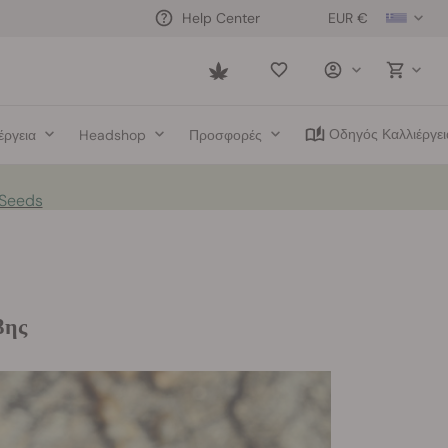
EUR €
Help Center
Saved
items
Οδηγός Καλλιέργει
έργεια
Headshop
Προσφορές
 Seeds
βης