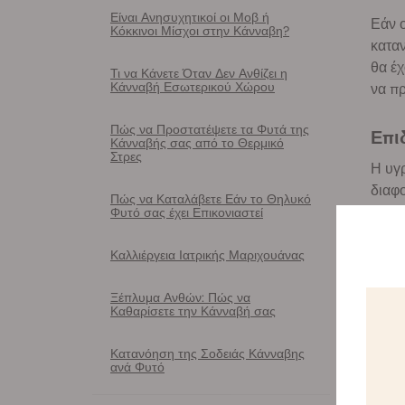
Είναι Ανησυχητικοί οι Μοβ ή
Εάν ο
Κόκκινοι Μίσχοι στην Κάνναβη?
κατα
θα έχ
Τι να Κάνετε Όταν Δεν Ανθίζει η
Κάνναβή Εσωτερικού Χώρου
να π
Πώς να Προστατέψετε τα Φυτά της
Επ
Κάνναβής σας από το Θερμικό
Στρες
Η υγρ
διαφο
Πώς να Καταλάβετε Εάν το Θηλυκό
Φυτό σας έχει Επικονιαστεί
Καλλιέργεια Ιατρικής Μαριχουάνας
ΕΠ
Ξέπλυμα Ανθών: Πώς να
Καθαρίσετε την Κάνναβή σας
Κατανόηση της Σοδειάς Κάνναβης
ανά Φυτό