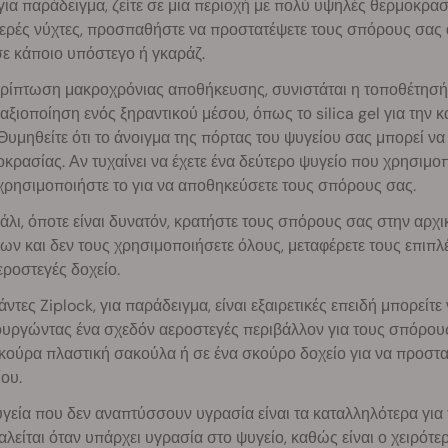
για παράδειγμα, ζείτε σε μια περιοχή με πολύ υψηλές θερμοκρασί
ρές νύχτες, προσπαθήστε να προστατέψετε τους σπόρους σας α
ε κάποιο υπόστεγο ή γκαράζ.
ερίπτωση μακροχρόνιας αποθήκευσης, συνιστάται η τοποθέτησή 
 αξιοποίηση ενός ξηραντικού μέσου, όπως το silica gel για τη
Θυμηθείτε ότι το άνοιγμα της πόρτας του ψυγείου σας μπορεί ν
κρασίας. Αν τυχαίνει να έχετε ένα δεύτερο ψυγείο που χρησιμοπ
χρησιμοποιήστε το για να αποθηκεύσετε τους σπόρους σας.
άλι, όποτε είναι δυνατόν, κρατήστε τους σπόρους σας στην αρχι
ν και δεν τους χρησιμοποιήσετε όλους, μεταφέρετε τους επιπ
εροστεγές δοχείο.
άντες Ziplock, για παράδειγμα, είναι εξαιρετικές επειδή μπορείτ
υργώντας ένα σχεδόν αεροστεγές περιβάλλον για τους σπόρους 
κούρα πλαστική σακούλα ή σε ένα σκούρο δοχείο για να προστ
ου.
υγεία που δεν αναπτύσσουν υγρασία είναι τα καταλληλότερα γι
λείται όταν υπάρχει υγρασία στο ψυγείο, καθώς είναι ο χειρότε