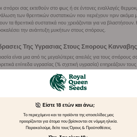
ι σπόροι σας εκτεθούν στο φως ή σε έντονες εναλλαγές θερμοκ
νάλωση των θρεπτικών συστατικών που περιέχουν πριν ακόμα μπ
ουν τα θρεπτικά συστατικά που χρειάζονται για να βλαστήσουν.
ροκαλέσει την ανάπτυξη μυκήτων στους σπόρους.
ιδρασεις Της Υγρασιας Στους Σπορους Κανναβης
ασία είναι μια από τις μεγαλύτερες απειλές για τους σπόρους 
ρετικά επίπεδα υγρασίας (% σχετική υγρασία) επηρεάζουν του
ΙΠΕΔΑ ΣΧΕΤΙΚΗΣ
ΕΠΙΔΡΑΣΕΙΣ ΤΗΣ ΥΓΡΑΣΙΑ
ΥΓΡΑΣΙΑΣ
Είστε 18 ετών και άνω;
80 - 100 %
Οι σπόροι 
Το περιεχόμενο και τα προϊόντα της ιστοσελίδας μας
προορίζονται για άτομα που βρίσκονται σε νόμιμη ηλικία.
Παρακαλούμε, δείτε τους Όρους & Προϋποθέσεις.
Αυξάνεται η κυτταρική αναπνοή των φυτών και 
40 - 60 %
κατά την 