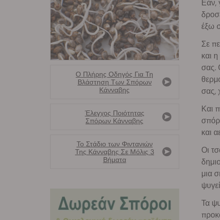
Εάν, 
δροσε
έξω σ
Σε π
και η
σας. 
Ο Πλήρης Οδηγός Για Τη
θερμο
Βλάστηση Των Σπόρων
Κάνναβης
σας, 
Και π
Έλεγχος Ποιότητας
σπόρω
Σπόρων Κάνναβης
και α
Το Στάδιο των Φιντανιών
Οι τσ
Της Κάνναβης Σε Μόλις 3
Βήματα
δημιο
μια σ
ψυγεί
Τα ψ
προκα