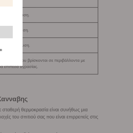
μη αποθήκευση.
η αποθήκευση.
μη αποθήκευση.
αι
ς σπόρους που βρίσκονται σε περιβάλλοντα με
α επίπεδα υγρασίας.
 Κανναβης
ε σταθερή θερμοκρασία είναι συνήθως μια
χές του σπιτιού σας που είναι επιρρεπείς στις