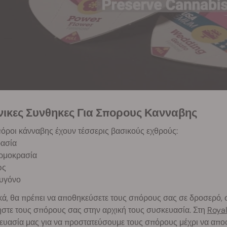
ανικες Συνθηκες Για Σπορους Κανναβης
όροι κάνναβης έχουν τέσσερις βασικούς εχθρούς:
ρασία
ερμοκρασία
ως
ξυγόνο
κά, θα πρέπει να αποθηκεύσετε τους σπόρους σας σε δροσερό, σκ
ήστε τους σπόρους σας στην αρχική τους συσκευασία. Στη
Roya
υασία μας για να προστατεύσουμε τους σπόρους μέχρι να αποφ