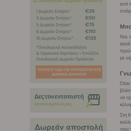
από τ
σπόρο
Μπ
Ναι, 
αργά 
τηρών
με υ
Γν
Όταν 
βλάστ
να πρ
κέλυφ
Στη R
καλλι
πριν