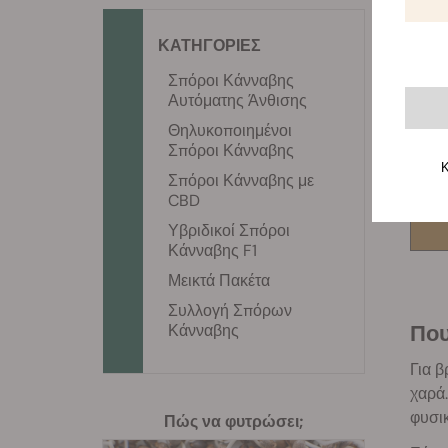
ΚΑΤΗΓΟΡΙΕΣ
Σπόροι Κάνναβης
Αυτόματης Άνθισης
Θηλυκοποιημένοι
Σπόροι Κάνναβης
Κ
Σπόροι Κάνναβης με
CBD
Υβριδικοί Σπόροι
Κάνναβης F1
Μεικτά Πακέτα
Συλλογή Σπόρων
Π
Κάνναβης
Για β
χαρά.
φυσι
Πώς να φυτρώσει;