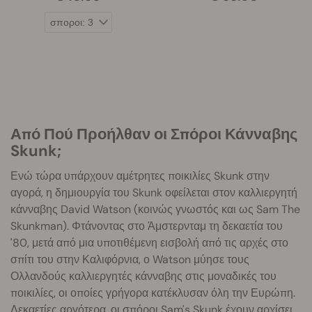
Από Πού Προήλθαν οι Σπόροι Κάνναβης
Skunk;
Ενώ τώρα υπάρχουν αμέτρητες ποικιλίες Skunk στην
αγορά, η δημιουργία του Skunk οφείλεται στον καλλιεργητή
κάνναβης David Watson (κοινώς γνωστός και ως Sam The
Skunkman). Φτάνοντας στο Άμστερνταμ τη δεκαετία του
'80, μετά από μια υποτιθέμενη εισβολή από τις αρχές στο
σπίτι του στην Καλιφόρνια, ο Watson μύησε τους
Ολλανδούς καλλιεργητές κάνναβης στις μοναδικές του
ποικιλίες, οι οποίες γρήγορα κατέκλυσαν όλη την Ευρώπη.
Δεκαετίες αργότερα, οι σπόροι Sam's Skunk έχουν αρχίσει