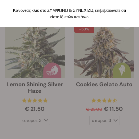
Κάνοντας κλικ στο ΣΥΜΦΩΝΩ & ΣΥΝΕΧΙΖΩ, επιβεβαιώνετε ότι
24 προϊόντα
είστε 18 ετών και άνω
-50%
Lemon Shining Silver
Cookies Gelato Auto
Haze
€ 21.50
€ 11.50
€ 23.00