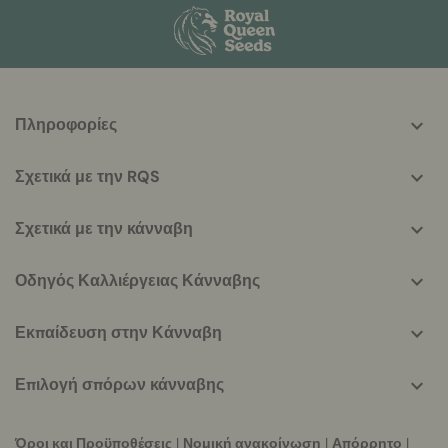
More
Πληροφορίες
helpful
info
Σχετικά με την RQS
Σχετικά με την κάνναβη
Οδηγός Καλλιέργειας Κάνναβης
Εκπαίδευση στην Κάνναβη
Επιλογή σπόρων κάνναβης
Όροι και Προϋποθέσεις
|
Νομική ανακοίνωση
|
Απόρρητο
|