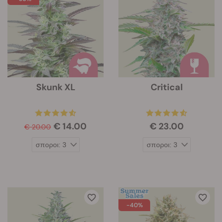
Skunk XL
Critical
€ 14.00
€ 23.00
€ 20.00
-40%