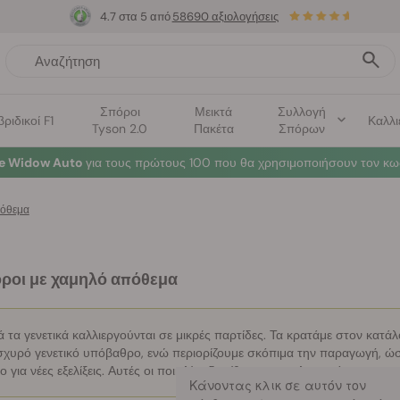
4.7 στα 5 από
58690 αξιολογήσεις
Σπόροι
Μεικτά
Συλλογή
βριδικοί F1
Καλλι
Tyson 2.0
Πακέτα
Σπόρων
te Widow Auto
για τους πρώτους 100 που θα χρησιμοποιήσουν τον κω
πόθεμα
ροι με χαμηλό απόθεμα
 τα γενετικά καλλιεργούνται σε μικρές παρτίδες. Τα κρατάμε στον κατάλ
ισχυρό γενετικό υπόβαθρο, ενώ περιορίζουμε σκόπιμα την παραγωγή, ώσ
 για νέες εξελίξεις. Αυτές οι ποικιλίες διατίθενται αποκλειστικά σε συσκ
Κάνοντας κλικ σε αυτόν τον