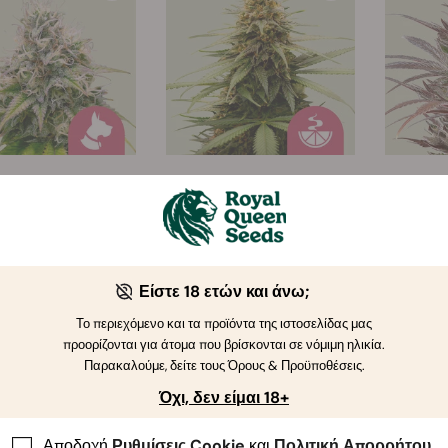
Kali Dog
Lemon Skunk
North
(103)
(8)
Είστε 18 ετών και άνω;
€ 21.50
€ 23.00
Το περιεχόμενο και τα προϊόντα της ιστοσελίδας μας
προορίζονται για άτομα που βρίσκονται σε νόμιμη ηλικία.
Παρακαλούμε, δείτε τους Όρους & Προϋποθέσεις.
Όχι, δεν είμαι 18+
Αποδοχή
Ρυθμίσεις Cookie
και
Πολιτική Απορρήτου