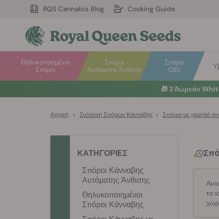
RQS Cannabis Blog
Cooking Guide
Θηλυκοποιημένοι
Σπόροι
Σπόροι
Υ
Σπόροι
Αυτόματης Άνθισης
CBD
🎁
3 δωρεάν Whi
Αρχική
>
Συλλογή Σπόρων Κάνναβης
>
Σπόροι με χαμηλό α
Σπό
ΚΑΤΗΓΟΡΙΕΣ
Σπόροι Κάνναβης
Αυτόματης Άνθισης
Αυτά
το 
Θηλυκοποιημένοι
χώρο
Σπόροι Κάνναβης