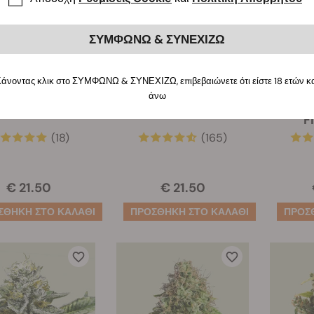
ΣΥΜΦΩΝΩ & ΣΥΝΕΧΙΖΩ
άνοντας κλικ στο ΣΥΜΦΩΝΩ & ΣΥΝΕΧΙΖΩ, επιβεβαιώνετε ότι είστε 18 ετών κ
άνω
Pink Mist
Royal AK
Royal
F
(18)
(165)
€ 21.50
€ 21.50