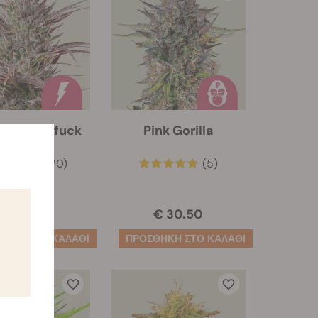
 Thunderfuck
Pink Gorilla
(170)
(5)
€ 27.00
€ 30.50