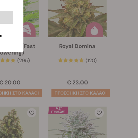
αι
 Cheese (Fast
Royal Domina
lowering)
(295)
(120)
€ 20.00
€ 23.00