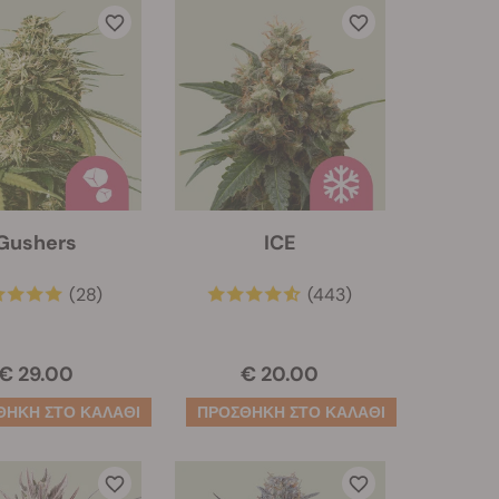
Gushers
ICE
(28)
(443)
€ 29.00
€ 20.00