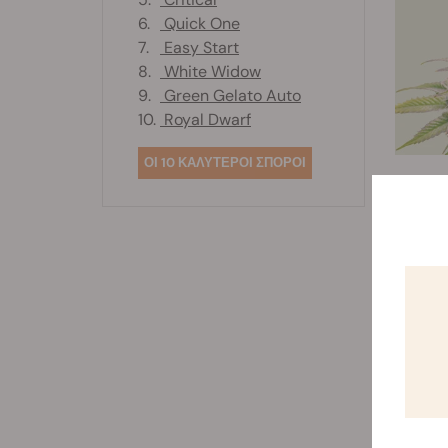
6.
Quick One
7.
Easy Start
8.
White Widow
9.
Green Gelato Auto
10.
Royal Dwarf
ΟΙ 10 ΚΑΛΥΤΕΡΟΙ ΣΠΟΡΟΙ