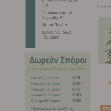
Σπόροι Κάνναβης με
CBD
Προβολή
Υβριδικοί Σπόροι
Κάνναβης F1
Μεικτά Πακέτα
Συλλογή Σπόρων
Κάνναβης