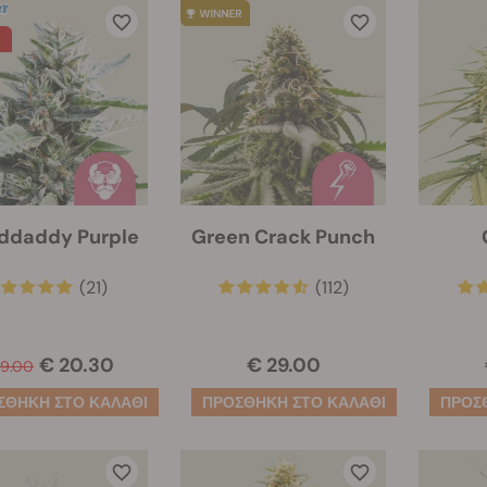
ddaddy Purple
Green Crack Punch
(21)
(112)
€ 20.30
€ 29.00
29.00