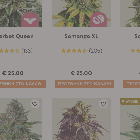
erbet Queen
Somango XL
S
(133)
(205)
€ 25.00
€ 25.00