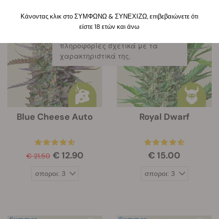
Κάνοντας κλικ σε αυτόν τον
Κάνοντας κλικ στο ΣΥΜΦΩΝΩ & ΣΥΝΕΧΙΖΩ, επιβεβαιώνετε ότι
σύνδεσμο, θα εμφανιστούν κάτω
είστε 18 ετών και άνω
-40%
από την εικόνα της κάθε ποικιλίας
πληροφορίες σχετικά με τα
χαρακτηριστικά της.
Blue Cheese Auto
Royal Dwarf
€ 12.90
€ 15.00
€ 21.50