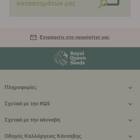
Εγγραφείτε στο newsletter μας
More
Πληροφορίες
helpful
info
Σχετικά με την RQS
Σχετικά με την κάνναβη
Οδηγός Καλλιέργειας Κάνναβης