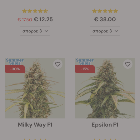
€ 12.25
€ 38.00
€ 17.50
-30%
-15%
Milky Way F1
Epsilon F1