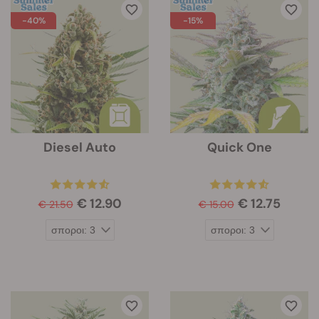
-40%
-15%
Diesel Auto
Quick One
€ 12.90
€ 12.75
€ 21.50
€ 15.00