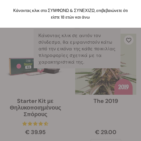
Ταξινόμηση κατά
Φιλτρa
Κάνοντας κλικ στο ΣΥΜΦΩΝΩ & ΣΥΝΕΧΙΖΩ, επιβεβαιώνετε ότι
είστε 18 ετών και άνω
93 προϊόντα
Προβολή πληροφοριών προϊόντος
Κάνοντας κλικ σε αυτόν τον
σύνδεσμο, θα εμφανιστούν κάτω
από την εικόνα της κάθε ποικιλίας
πληροφορίες σχετικά με τα
χαρακτηριστικά της.
Starter Kit με
The 2019
Θηλυκοποιημένους
Σπόρους
€ 39.95
€ 29.00