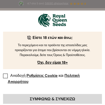
4.7 στα 5 από
58690 αξιολογήσεις
☀️
Summer Sales
: Έως και -50%
σε
επιλεγμένα
προϊόντα! ⏤
Αγοράστε Τώρα
🛍️
Είστε 18 ετών και άνω;
Αυτο-άνθισης
Θηλυκοποιημένες
CBD
Υβριδικοί F1
Το περιεχόμενο και τα προϊόντα της ιστοσελίδας μας
προορίζονται για άτομα που βρίσκονται σε νόμιμη ηλικία.
Παρακαλούμε, δείτε τους Όρους & Προϋποθέσεις.
Θηλυκοποιημένοι Σπόροι Κάνναβης
Όχι, δεν είμαι 18+
Η εκτενής συλλογή μας από θηλυκοποιημένους
σπόρους κάνναβης περιλαμβάνει εκλεπτυσμένες
Αποδοχή
Ρυθμίσεις Cookie
και
Πολιτική
ποικιλίες που έχουν δημιουργηθεί για να παράγουν
Απορρήτου
μόνο θηλυκά φυτά κάνναβης. Είναι εγγυημένο ότι τα
θηλυκά φυτά κάνναβης παράγουν άνθη πλούσια σε
κανναβινοειδή.
ΣΥΜΦΩΝΩ & ΣΥΝΕΧΙΖΩ