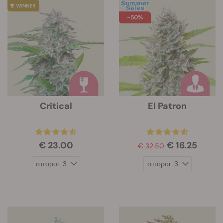
-50%
Critical
El Patron
€ 23.00
€ 16.25
€ 32.50