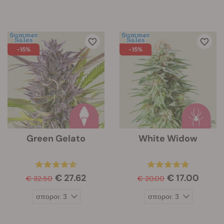
-15%
-15%
Green Gelato
White Widow
€ 27.62
€ 17.00
€ 32.50
€ 20.00