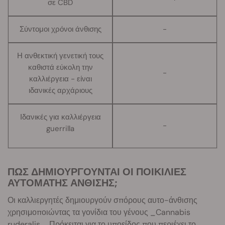
σε CBD
Σύντομοι χρόνοι άνθισης
-
Η ανθεκτική γενετική τους
καθιστά εύκολη την
-
καλλιέργεια - είναι
ιδανικές αρχάριους
Ιδανικές για καλλιέργεια
-
guerrilla
ΠΩΣ ΔΗΜΙΟΥΡΓΟΥΝΤΑΙ ΟΙ ΠΟΙΚΙΛΙΕΣ
ΑΥΤΟΜΑΤΗΣ ΑΝΘΙΣΗΣ;
Οι καλλιεργητές δημιουργούν σπόρους αυτο-άνθισης
χρησιμοποιώντας τα γονίδια του γένους _Cannabis
ruderalis_. Πρόκειται για το υποείδος που περιέχει το