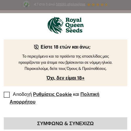
4.7 στα 5 από
58690 αξιολογήσεις
☀️
Summer Sales
: Έως και -50%
σε
επιλεγμένα
προϊόντα! ⏤
Αγοράστε Τώρα
🛍️
Σπόροι κάνναβης: Κανονικοί Vs
Είστε 18 ετών και άνω;
Θηλυκοποιημένοι Vs Αυτοφυείς Vs CBD
Το περιεχόμενο και τα προϊόντα της ιστοσελίδας μας
προορίζονται για άτομα που βρίσκονται σε νόμιμη ηλικία.
Παρακαλούμε, δείτε τους Όρους & Προϋποθέσεις.
Όχι, δεν είμαι 18+
Αποδοχή
Ρυθμίσεις Cookie
και
Πολιτική
Απορρήτου
Χρησιμοποιήστε τον παρακάτω οδηγό για να μάθετε τις
ΣΥΜΦΩΝΩ & ΣΥΝΕΧΙΖΩ
διαφορές μεταξύ των τύπων της κάνναβης. Στο τέλος, θα