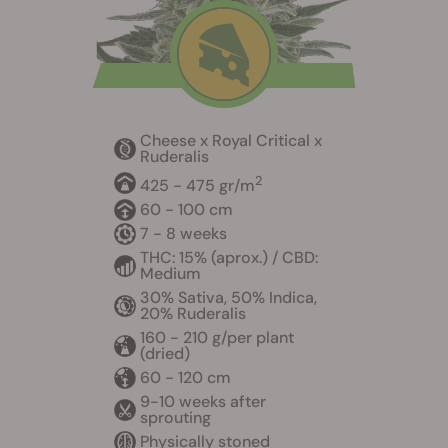
Cheese x Royal Critical x
Ruderalis
2
425 - 475 gr/m
60 - 100 cm
7 - 8 weeks
THC: 15% (aprox.) / CBD:
Medium
30% Sativa, 50% Indica,
20% Ruderalis
160 - 210 g/per plant
(dried)
60 - 120 cm
9-10 weeks after
sprouting
Physically stoned