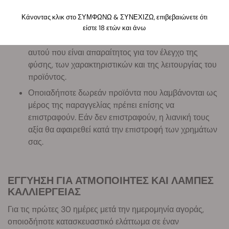
Σημείωση:
Κάνοντας κλικ στο ΣΥΜΦΩΝΩ & ΣΥΝΕΧΙΖΩ, επιβεβαιώνετε ότι
Είστε υπεύθυνοι για οποιαδήποτε απώλεια αξίας του
είστε 18 ετών και άνω
προϊόντος που προκύπτει από τον χειρισμό, πέραν
αυτού που είναι απαραίτητος για τον έλεγχο της
φύσης, των χαρακτηριστικών και της λειτουργίας του
προϊόντος.
Οποιαδήποτε δωρεάν προϊόντα που λαμβάνονται ως
μέρος της παραγγελίας πρέπει επίσης να
επιστραφούν. Εάν δεν επιστραφούν, η λιανική τους
αξία θα αφαιρεθεί κατά την επιστροφή των χρημάτων
σας.
ΕΓΓΥΗΣΗ ΓΙΑ ΑΤΜΟΠΟΙΗΤΕΣ ΚΑΙ ΛΑΜΠΕΣ
ΚΑΛΛΙΕΡΓΕΙΑΣ
Για τις πρώτες 30 ημέρες μετά την ημερομηνία αγοράς,
οποιοδήποτε κατασκευαστικό ελάττωμα σε έναν