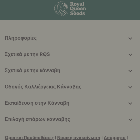
More
Πληροφορίες
helpful
info
Σχετικά με την RQS
Σχετικά με την κάνναβη
Οδηγός Καλλιέργειας Κάνναβης
Εκπαίδευση στην Κάνναβη
Επιλογή σπόρων κάνναβης
Όροι και Προϋποθέσεις
|
Νομική ανακοίνωση
|
Απόρρητο
|