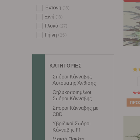
Έντονη
(18)
Ξινή
(13)
Γλυκό
(27)
Γήινη
(25)
ΚΑΤΗΓΟΡΙΕΣ
Σπόροι Κάνναβης
Αυτόματης Άνθισης
Θηλυκοποιημένοι
€ 
Σπόροι Κάνναβης
Σπόροι Κάνναβης με
CBD
Υβριδικοί Σπόροι
Κάνναβης F1
Μεικτά Πακέτα