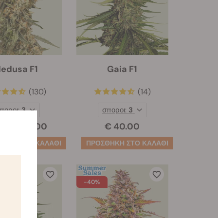
edusa F1
Gaia F1
(130)
(14)
ποροι:
3
σποροι:
3
€ 20.00
€ 40.00
.00
-40%