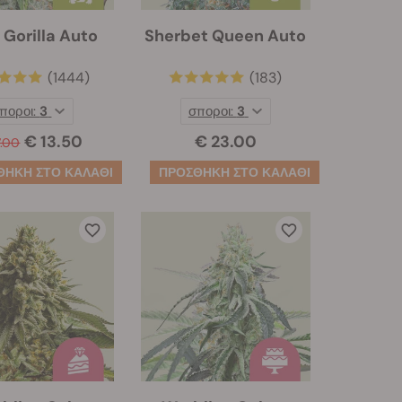
 Gorilla Auto
Sherbet Queen Auto
(1444)
(183)
ποροι:
3
σποροι:
3
€ 13.50
€ 23.00
7.00