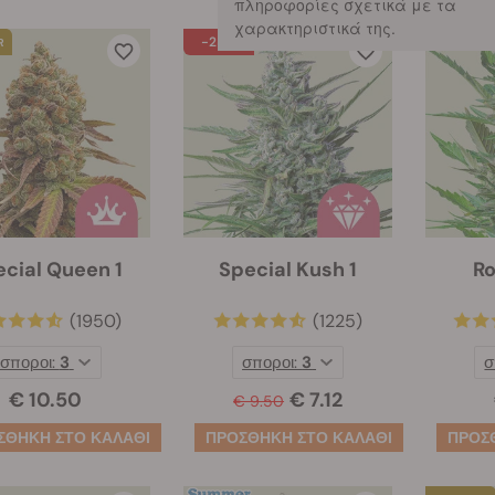
πληροφορίες σχετικά με τα
χαρακτηριστικά της.
-25%
cial Queen 1
Special Kush 1
Ro
(1950)
(1225)
σποροι:
3
σποροι:
3
σ
€ 10.50
€ 7.12
€ 9.50