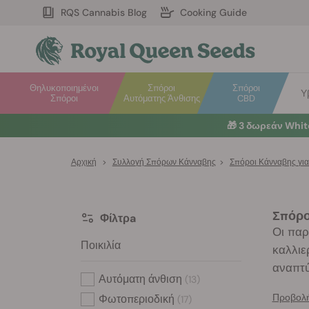
RQS Cannabis Blog
Cooking Guide
Θηλυκοποιημένοι
Σπόροι
Σπόροι
Υ
Σπόροι
Αυτόματης Άνθισης
CBD
☀️
S
Αρχική
>
Συλλογή Σπόρων Κάνναβης
>
Σπόροι Κάνναβης γι
Σπόρο
Φίλτρa
Οι παρ
Ποικιλία
καλλιε
αναπτύ
Αυτόματη άνθιση
(13)
Προβολή
Φωτοπεριοδική
(17)