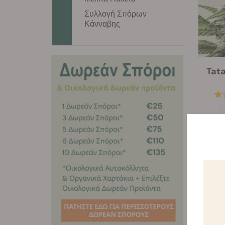
Συλλογή Σπόρων
Κάνναβης
Tat
-25%