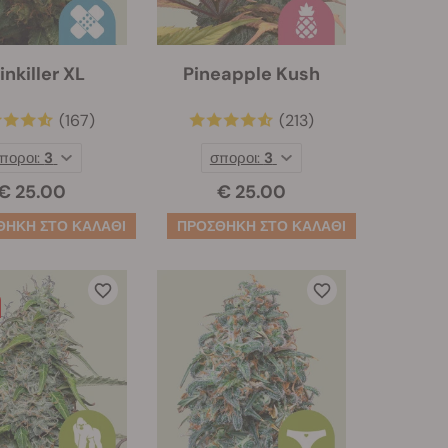
inkiller XL
Pineapple Kush
(167)
(213)
ποροι:
3
σποροι:
3
€ 25.00
€ 25.00