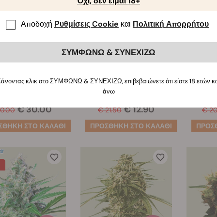
Όχι, δεν είμαι 18+
Αποδοχή
Ρυθμίσεις Cookie
και
Πολιτική Απορρήτου
Orion F1
Blue Cheese Auto
Bl
ΣΥΜΦΩΝΩ & ΣΥΝΕΧΙΖΩ
(235)
(358)
άνοντας κλικ στο ΣΥΜΦΩΝΩ & ΣΥΝΕΧΙΖΩ, επιβεβαιώνετε ότι είστε 18 ετών κ
άνω
σποροι:
3
σποροι:
3
€ 30.00
€ 12.90
0.00
€ 21.50
€ 20