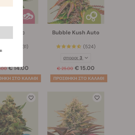
ue Mystic
Bubble Kush Auto
(231)
(524)
αι
σποροι:
3
€ 14.00
€ 15.00
.00
€ 25.00