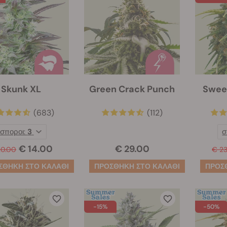
Skunk XL
Green Crack Punch
Swee
(683)
(112)
σποροι:
3
σ
€ 14.00
€ 29.00
20.00
€ 2
-15%
-50%