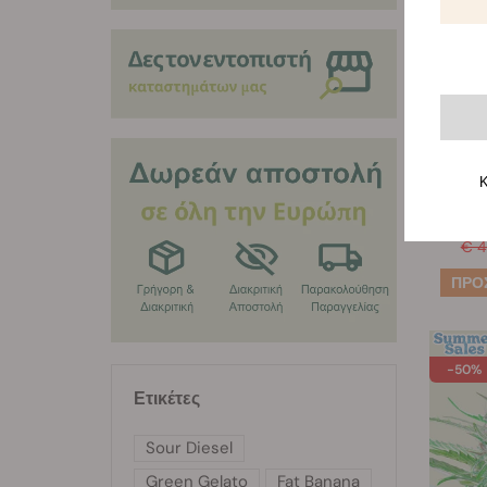
Κ
€ 4
-50%
Ετικέτες
Sour Diesel
Green Gelato
Fat Banana