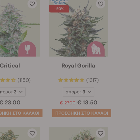
-50%
Critical
Royal Gorilla
(1150)
(1317)
ποροι:
3
σποροι:
3
€ 23.00
€ 13.50
€ 27.00