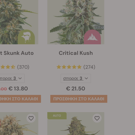
t Skunk Auto
Critical Kush
(370)
(274)
ποροι:
3
σποροι:
3
€ 13.80
€ 21.50
3.00