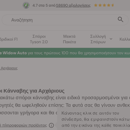
4.7 στα 5 από
58690 αξιολογήσεις
Σπόροι
Μεικτά
Συλλογή
βριδικοί F1
Καλλι
Tyson 2.0
Πακέτα
Σπόρων
ummer Sales
: Έως και -50% σε επιλεγμένα προϊόντα! ⏤
Αγοράστε Τώρ
α Αρχάριους
ι Κάνναβης για Αρχάριους
ακάτω σπόροι κάνναβης είναι ειδικά προσαρμοσμένοι για α
ργητές θα ωφεληθούν επίσης: Τα φυτά σας θα γίνουν ανθεκτ
σσονται γρήγορα και θα συγχωρούν τα λάθη. Η καλλιέργει
Κάνοντας κλικ σε αυτόν τον
σύνδεσμο, θα εμφανιστούν κάτω
από την εικόνα της κάθε ποικιλί
 πληροφοριών προϊόντος
33 