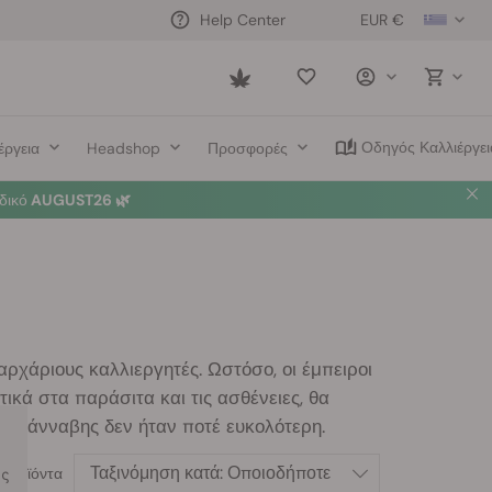
EUR €
Help Center
Saved
items
Οδηγός Καλλιέργει
έργεια
Headshop
Προσφορές
α
🛍️
ρχάριους καλλιεργητές. Ωστόσο, οι έμπειροι
ικά στα παράσιτα και τις ασθένειες, θα
α κάνναβης δεν ήταν ποτέ ευκολότερη.
Ταξινόμηση κατά:
Οποιοδήποτε
ας
προϊόντα