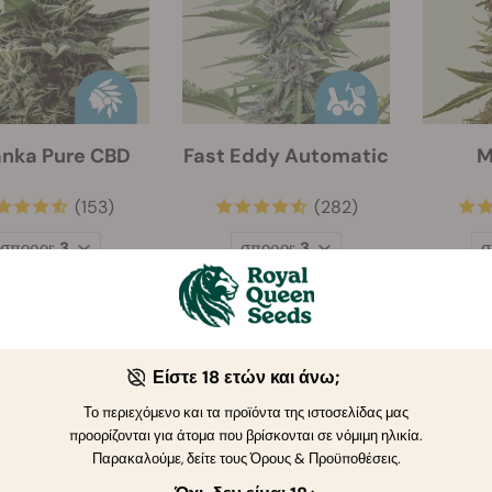
anka Pure CBD
Fast Eddy Automatic
M
(153)
(282)
σποροι:
3
σποροι:
3
σ
€ 27.00
€ 21.25
€ 25.00
€ 40
Είστε 18 ετών και άνω;
-40%
-30%
Το περιεχόμενο και τα προϊόντα της ιστοσελίδας μας
προορίζονται για άτομα που βρίσκονται σε νόμιμη ηλικία.
Παρακαλούμε, δείτε τους Όρους & Προϋποθέσεις.