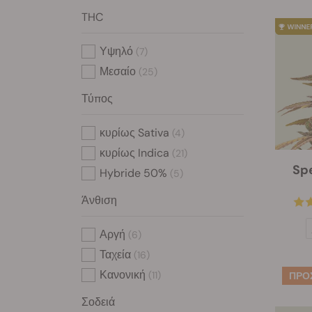
THC
Υψηλό
(7)
Μεσαίο
(25)
Τύπος
κυρίως Sativa
(4)
κυρίως Indica
(21)
Spe
Hybride 50%
(5)
Άνθιση
Αργή
(6)
Ταχεία
(16)
Κανονική
(11)
Σοδειά