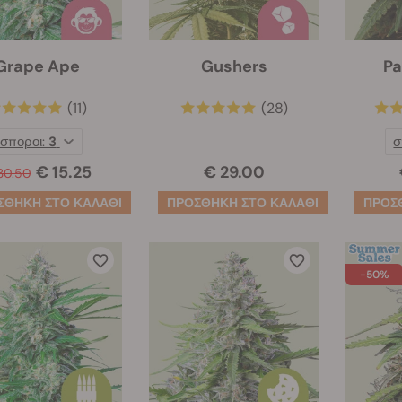
Grape Ape
Gushers
Pa
(11)
(28)
σποροι:
3
σ
€ 15.25
€ 29.00
30.50
-50%