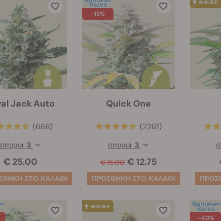
-15%
al Jack Auto
Quick One
(668)
(2261)
σποροι:
3
σποροι:
3
σ
€ 25.00
€ 12.75
€ 15.00
-40%