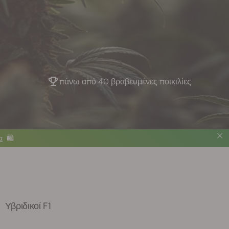
πάνω από 40 βραβευμένες ποικιλίες
α
🛍️
α
Υβριδικοί F1