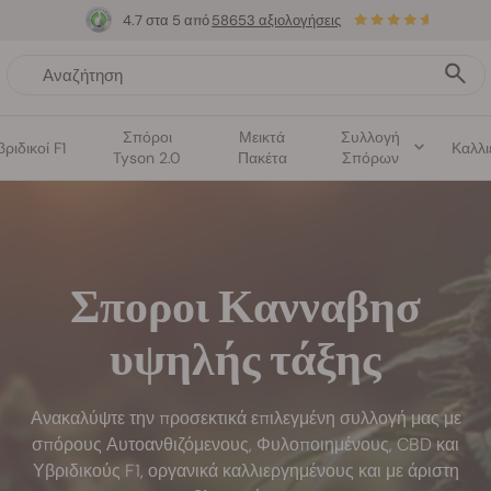
4.7 στα 5 από
58653 αξιολογήσεις
Σπόροι
Μεικτά
Συλλογή
βριδικοί F1
Καλλι
Tyson 2.0
Πακέτα
Σπόρων
Σποροι Κανναβησ
υψηλής τάξης
Ανακαλύψτε την προσεκτικά επιλεγμένη συλλογή μας με
σπόρους Αυτοανθιζόμενους, Φυλοποιημένους, CBD και
Υβριδικούς F1, οργανικά καλλιεργημένους και με άριστη