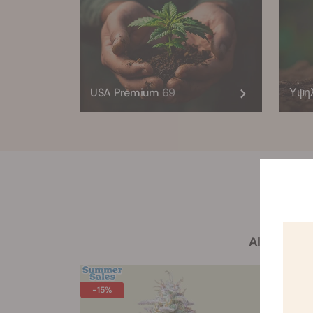
USA Premium
69
Υψη
All
-15%