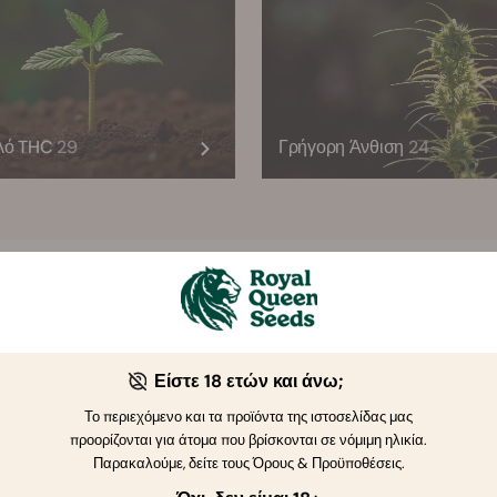
λό THC
29
Γρήγορη Άνθιση
24
Η RQS προτείνει
Είστε 18 ετών και άνω;
Αυτο-άνθισης
Θηλυκοποιημένες
CBD
Το περιεχόμενο και τα προϊόντα της ιστοσελίδας μας
προορίζονται για άτομα που βρίσκονται σε νόμιμη ηλικία.
Παρακαλούμε, δείτε τους Όρους & Προϋποθέσεις.