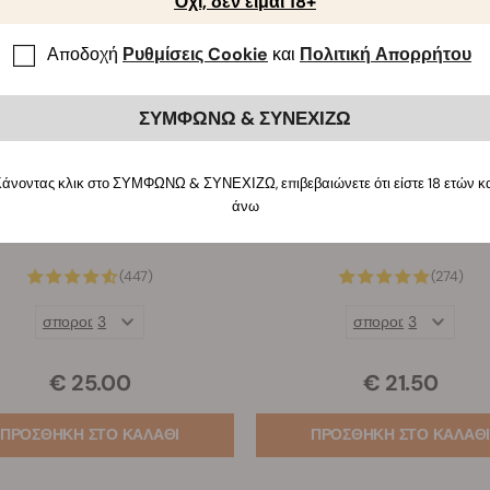
Όχι, δεν είμαι 18+
Αποδοχή
Ρυθμίσεις Cookie
και
Πολιτική Απορρήτου
ΣΥΜΦΩΝΩ & ΣΥΝΕΧΙΖΩ
άνοντας κλικ στο ΣΥΜΦΩΝΩ & ΣΥΝΕΧΙΖΩ, επιβεβαιώνετε ότι είστε 18 ετών κ
άνω
Sweet ZZ Auto
Critical Kush
(447)
(274)
σποροι:
3
σποροι:
3
€ 25.00
€ 21.50