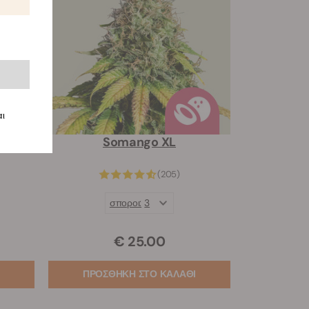
αι
Somango XL
(205)
σποροι:
3
€ 25.00