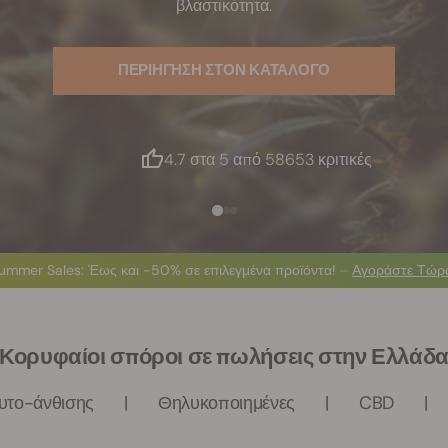
βλαστικότητα.
ΠΕΡΙΗΓΗΣΗ ΣΤΟΝ ΚΑΤΑΛΟΓΟ
4.7 στα 5 από 58653 κριτικές
ummer Sales
: Έως και -50% σε επιλεγμένα προϊόντα! ⏤
Αγοράστε Τώρ
Κορυφαίοι σπόροι σε πωλήσεις στην Ελλάδ
υτο-άνθισης
Θηλυκοποιημένες
CBD