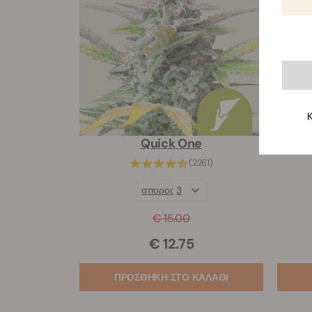
Κ
Quick One
(2261)
σποροι:
3
€ 15.00
€ 12.75