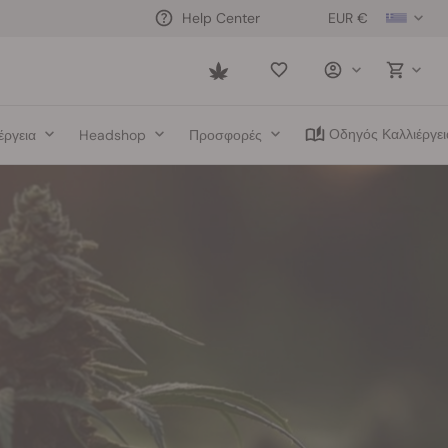
EUR €
Help Center
Saved
items
Οδηγός Καλλιέργει
έργεια
Headshop
Προσφορές