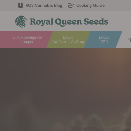
RQS Cannabis Blog
Cooking Guide
Θηλυκοποιημένοι
Σπόροι
Σπόροι
Υ
Σπόροι
Αυτόματης Άνθισης
CBD
Καλώς
ήρθατε
στη
Royal
Queen
Seeds.