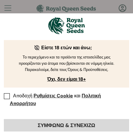
Ερωτήσεις;
Απαντήσεις!
Είστε 18 ετών και άνω;
Καλώς ήρθατε στο Royal Queen Seeds Help Center
Το περιεχόμενο και τα προϊόντα της ιστοσελίδας μας
προορίζονται για άτομα που βρίσκονται σε νόμιμη ηλικία.
Παρακαλούμε, δείτε τους Όρους & Προϋποθέσεις.
Όχι, δεν είμαι 18+
Αποδοχή
Ρυθμίσεις Cookie
και
Πολιτική
Help Center
>
προϊοντα και
Back
καλλιεργεια
Απορρήτου
ΣΥΜΦΩΝΩ & ΣΥΝΕΧΙΖΩ