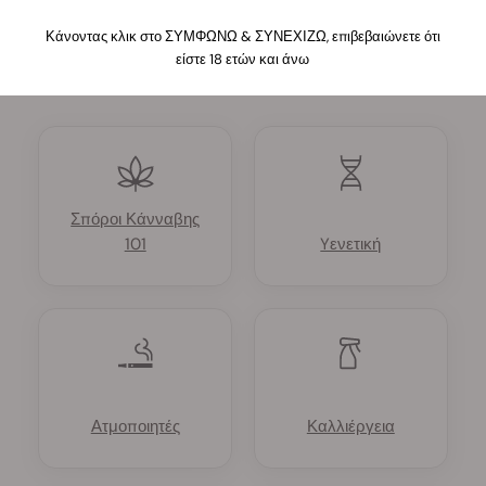
Προϊοντα Και Καλλιεργεια
Κάνοντας κλικ στο ΣΥΜΦΩΝΩ & ΣΥΝΕΧΙΖΩ, επιβεβαιώνετε ότι
Μάθετε περισσότερες λεπτομέρειες για τα προϊόντα
είστε 18 ετών και άνω
κάνναβης και πώς λειτουργούν
Σπόροι Κάνναβης
101
Yενετική
Ατμοποιητές
Καλλιέργεια