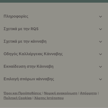
More
Πληροφορίες
helpful
info
Σχετικά με την RQS
Σχετικά με την κάνναβη
Οδηγός Καλλιέργειας Κάνναβης
Εκπαίδευση στην Κάνναβη
Επιλογή σπόρων κάνναβης
Όροι και Προϋποθέσεις
|
Νομική ανακοίνωση
|
Απόρρητο
|
Πολιτική Cookies
|
Χάρτης Ιστότοπου