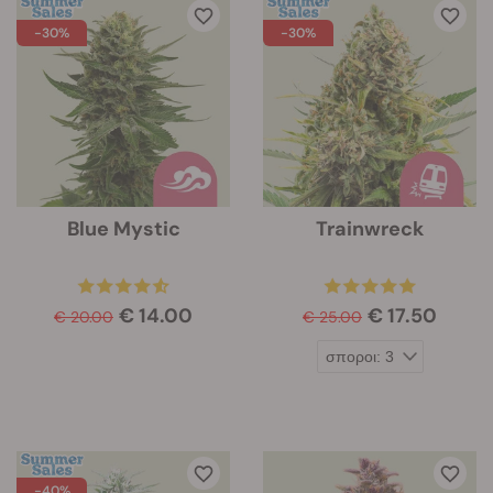
-30%
-30%
Blue Mystic
Trainwreck
€ 14.00
€ 17.50
€ 20.00
€ 25.00
-40%