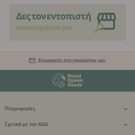
Εγγραφείτε στο newsletter μας
More
Πληροφορίες
helpful
info
Σχετικά με την RQS