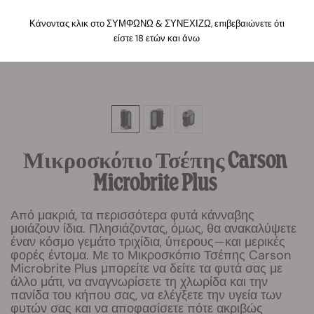
Κάνοντας κλικ στο ΣΥΜΦΩΝΩ & ΣΥΝΕΧΙΖΩ, επιβεβαιώνετε ότι
είστε 18 ετών και άνω
Μικροσκόπιο Τσέπης Carson
Microbrite Plus
Από μακριά, τα περισσότερα φυτά κάνναβης
μοιάζουν ίδια. Πλησιάζοντας, όμως, θα ανακαλύψετε
έναν κόσμο γεμάτο τριχίδια, ύπερους—και μερικές
φορές έντομα. Με το Μικροσκόπιο Τσέπης Carson
Microbrite Plus μπορείτε να δείτε τα φυτά σας με
άλλο μάτι, να αναγνωρίσετε τη χλωρίδα και την
πανίδα του κήπου σας, να ελέγξετε την υγεία των
φυτών σας και να αποφασίσετε πότε ακριβώς