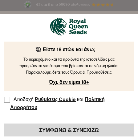
4.7 στα 5 από
58690 αξιολογήσεις
🎁
3 σπόρους White Widow Auto
ΔΩΡΕΑΝ για τους
πρώτους 100 που θα χρησιμοποιήσουν τον κωδικό
AUGUST26 🌿
Είστε 18 ετών και άνω;
Το περιεχόμενο και τα προϊόντα της ιστοσελίδας μας
προορίζονται για άτομα που βρίσκονται σε νόμιμη ηλικία.
Παρακαλούμε, δείτε τους Όρους & Προϋποθέσεις.
Όχι, δεν είμαι 18+
Αποδοχή
Ρυθμίσεις Cookie
και
Πολιτική
Απορρήτου
ΣΥΜΦΩΝΩ & ΣΥΝΕΧΙΖΩ