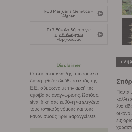
RQS Marijuana Genetics -
Afghan
Τα 7 Εύκολα Βήματα για
την Καλλιέργεια
Μαριχουανας
πληρ
Disclaimer
Οι σπόροι κάνναβης μπορούν να
Σπόρ
διανεμηθούν ελεύθερα εντός της
Ε.Ε., σύμφωνα με την αρχή της
Πάντα υ
αμοιβαίας αναγνώρισης. Ωστόσο,
καλλιερ
είναι δική σας ευθύνη να ελέγξετε
ένα εί
τους τοπικούς νόμους και τους
οικονομ
κανονισμούς πριν παραγγείλετε.
ευχάρισ
χαρακτη