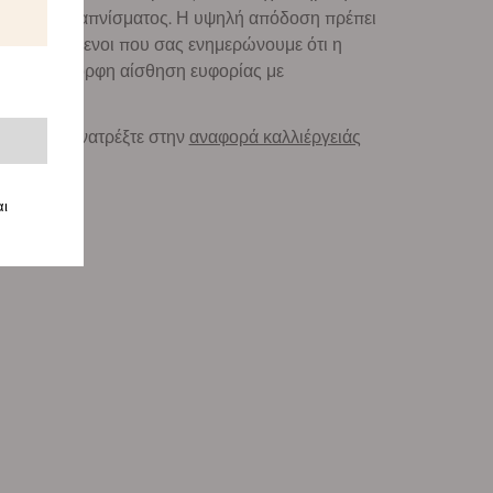
 ποιότητα καπνίσματος. Η υψηλή απόδοση πρέπει
στε χαρούμενοι που σας ενημερώνουμε ότι η
αλεί μία όμορφη αίσθηση ευφορίας με
Critical, ανατρέξτε στην
αναφορά καλλιέργειάς
αι