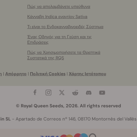
Πώς να απολαμβάνετε υπεύθυνα
Κάνναβη Indica εναντίον Sativa
Τι είναι το Ενδοκανναβινοειδές Σύστημα
Ένας Οδηγός για τη Γεύση και τις
Επιδράσεις
Πώς να Χρησιμοποιήσετε τα Θρεπτικά
Συστατικά της RQS
η
|
Απόρρητο
|
Πολιτική Cookies
|
Χάρτης Ιστότοπου
© Royal Queen Seeds, 2026. All rights reserved
in SL
- Apartado de Correos nº 146, 08170 Montornès del Vallès