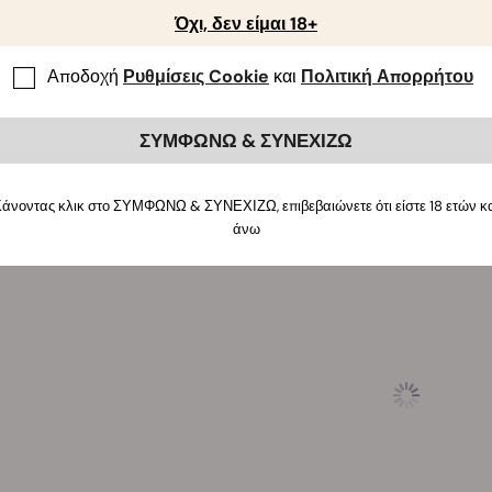
ργεια ενός τόσο αποδοτικού φυτού που δε θα προσέφερε υψηλή
Όχι, δεν είμαι 18+
δεύεται και από ένα δυνατό αίσθημα ευφορίας. Επομένως, είμα
α Critical προσφέρει εξίσου μεγάλη χαλάρωση και σοδειά.Προκ
Αποδοχή
Ρυθμίσεις Cookie
και
Πολιτική Απορρήτου
τικές δονήσεις να κυριαρχούν το σώμα.
ισσότερες πληροφορίες σχετικά με την καλλιέργεια της ποικιλίας 
ΣΥΜΦΩΝΩ & ΣΥΝΕΧΙΖΩ
άνοντας κλικ στο ΣΥΜΦΩΝΩ & ΣΥΝΕΧΙΖΩ, επιβεβαιώνετε ότι είστε 18 ετών κ
άνω