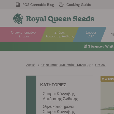
RQS Cannabis Blog
Cooking Guide
Θηλυκοποιημένοι
Σπόροι
Σπόροι
Υ
Σπόροι
Αυτόματης Άνθισης
CBD
🎁
3 δωρεάν Whi
Αρχική
>
Θηλυκοποιημένοι Σπόροι Κάνναβης
>
Critical
ΚΑΤΗΓΟΡΙΕΣ
Σπόροι Κάνναβης
Αυτόματης Άνθισης
Θηλυκοποιημένοι
Σπόροι Κάνναβης