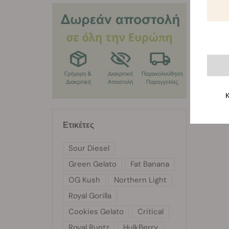
καλλιέ
να συνο
ποικιλί
χαλαρω
Για περ
μας.
Κ
Ετικέτες
Sour Diesel
Green Gelato
Fat Banana
OG Kush
Northern Light
Royal Gorilla
Cookies Gelato
Critical
Royal Runtz
HulkBerry