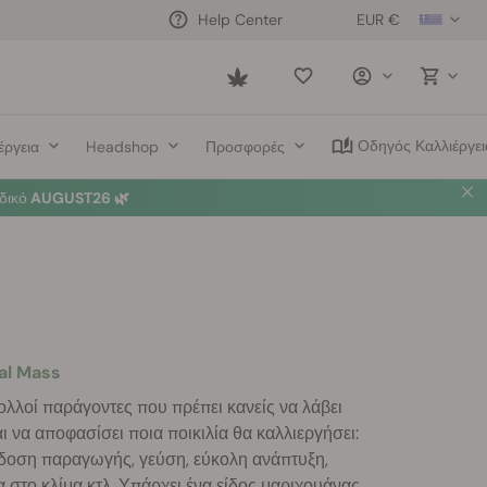
EUR €
Help Center
Saved
items
Οδηγός Καλλιέργει
έργεια
Headshop
Προσφορές
δικό
AUGUST26 🌿
al Mass
λλοί παράγοντες που πρέπει κανείς να λάβει
ι να αποφασίσει ποια ποικιλία θα καλλιεργήσει:
όδοση παραγωγής, γεύση, εύκολη ανάπτυξη,
στο κλίμα κτλ. Υπάρχει ένα είδος μαριχουάνας