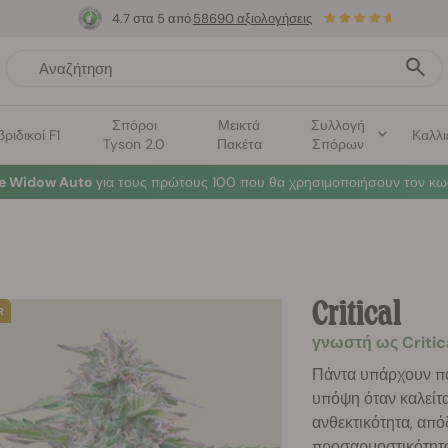
4.7 στα 5 από
58690 αξιολογήσεις
Σπόροι
Μεικτά
Συλλογή
βριδικοί F1
Καλλι
Tyson 2.0
Πακέτα
Σπόρων
te Widow Auto
για τους πρώτους 100 που θα χρησιμοποιήσουν τον κω
Critical
γνωστή ως Critic
Πάντα υπάρχουν πο
υπόψη όταν καλείτα
ανθεκτικότητα, απ
προσαρμοστικότητα 