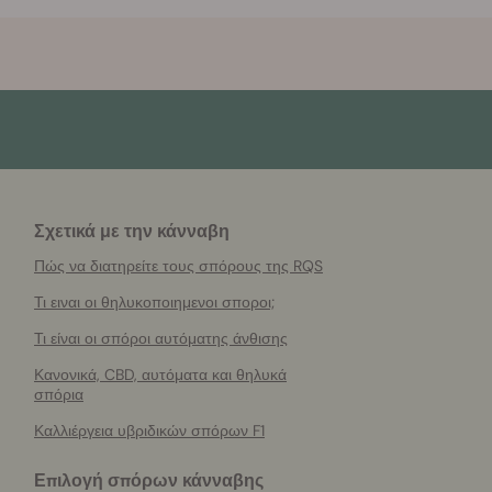
Σχετικά με την κάνναβη
Πώς να διατηρείτε τους σπόρους της RQS
Τι ειναι οι θηλυκοποιημενοι σποροι;
Τι είναι οι σπόροι αυτόματης άνθισης
Κανονικά, CBD, αυτόματα και θηλυκά
σπόρια
Καλλιέργεια υβριδικών σπόρων F1
Επιλογή σπόρων κάνναβης