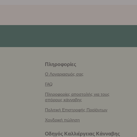
Πληροφορίες
More
helpful
Ο Λογαριασμός σας
info
FAQ
Πληροφορίες αποστολής για τους
σπόρους κάνναβης
Πολιτική Επιστροφής Προϊόντων
Χονδρική πώληση
Οδηγός Καλλιέργειας Κάνναβης