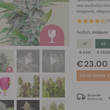
που συνδυάζει όλα
ισορροπία, οδηγών
(1
Αριθμός
σπόρων
:
x1
x3
€ 9.00
€ 23.0
€ 23.00
ΠΡΟΣΘΗΚΗ Σ
Δωρεάν
Αποστολή