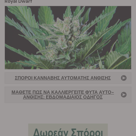
Royal Dwarf
ΣΠΌΡΟΙ ΚΆΝΝΑΒΗΣ ΑΥΤΌΜΑΤΗΣ ΆΝΘΙΣΗΣ
ΜΆΘΕΤΕ ΠΏΣ ΝΑ ΚΑΛΛΙΕΡΓΕΊΤΕ ΦΥΤΆ ΑΥΤΌ-
ΆΝΘΙΣΗΣ: ΕΒΔΟΜΑΔΙΑΊΟΣ ΟΔΗΓΌΣ