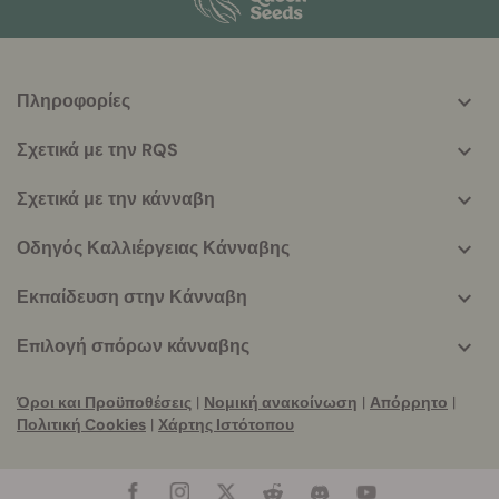
Πληροφορίες
More
helpful
Σχετικά με την RQS
info
Σχετικά με την κάνναβη
Οδηγός Καλλιέργειας Κάνναβης
Εκπαίδευση στην Κάνναβη
Επιλογή σπόρων κάνναβης
Όροι και Προϋποθέσεις
|
Νομική ανακοίνωση
|
Απόρρητο
|
Πολιτική Cookies
|
Χάρτης Ιστότοπου