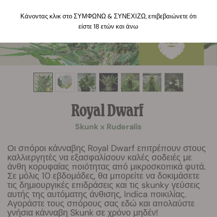
Κάνοντας κλικ στο ΣΥΜΦΩΝΩ & ΣΥΝΕΧΙΖΩ, επιβεβαιώνετε ότι
είστε 18 ετών και άνω
+ 3
Royal Dwarf
Skunk x Ruderalis
Οι σπόροι κάνναβης Royal Dwarf επιτρέπουν στους
καλλιεργητές να εξασφαλίσουν καλές σοδειές με
άνθη κορυφαίας ποιότητας από μικροσκοπικά φυτά.
Σε μόλις 10 εβδομάδες, θα μπορείτε να δοκιμάσετε
τις δημιουργικές επιδράσεις και τις skunky γεύσεις
αυτής της αυτόματης άνθισης, Indica ποικιλίας.
Αγοράστε τους σπόρους σας εδώ και απολαύστε
γνήσια κάνναβη Skunk σε χρόνο μηδέν!