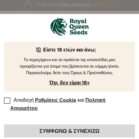
4.7 στα 5 από
58690 αξιολογήσεις
🎁
3 σπόρους White Widow Auto
ΔΩΡΕΑΝ για τους
πρώτους 100 που θα χρησιμοποιήσουν τον κωδικό
AUGUST26 🌿
Είστε 18 ετών και άνω;
Το περιεχόμενο και τα προϊόντα της ιστοσελίδας μας
προορίζονται για άτομα που βρίσκονται σε νόμιμη ηλικία.
Παρακαλούμε, δείτε τους Όρους & Προϋποθέσεις.
Όχι, δεν είμαι 18+
Αποδοχή
Ρυθμίσεις Cookie
και
Πολιτική
Απορρήτου
ΣΥΜΦΩΝΩ & ΣΥΝΕΧΙΖΩ