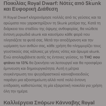
Ποικιλίας Royal Dwarf: Νότες από Skunk
και Ευφορική Διάθεση
Η Royal Dwarf κληρονόμησε πολλές από τις γεύσεις και τα
αρώματα που χαρακτηρίζουν τη Skunk μητέρα της. Κατά τη
διάρκεια του σταδίου της όψιμης ανθοφορίας, θα νιώθετε
έντονη μυρωδιά skunk και καυσίμου κάθε φορά που
πλησιάζετε τα φυτά σας. Μετά την αποξήρανση και την
ωρίμαση των ανθών σας, κάθε χρήση θα πλημμυρίζει τους
γευστικούς σας κάλυκες με γήινες νότες και άρωμα skunk.
Ενώ απολαμβάνετε αυτές τις έντονες γεύσεις, το
THC που
φτάνει το 13%
θα ξεκινήσει να λειτουργεί και θα προσφέρει
έμπνευση και δημιουργικότητα. Αυτή η μέτρια
συγκέντρωση του ψυχοδραστικού κανναβινοειδούς
παράγει μια αξιοσημείωτη αλλά ποτέ πολύ έντονη
επίδραση, καθιστώντας τη μία εξαιρετική ποικιλία για χρήση
όλη την ημέρα.
Καλλιέργεια Σπόρων Κάνναβης Royal