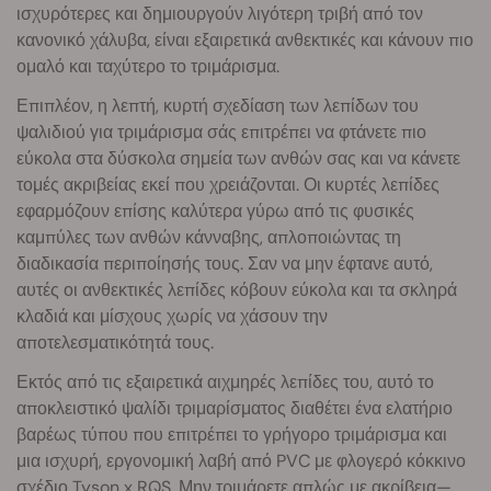
ισχυρότερες και δημιουργούν λιγότερη τριβή από τον
κανονικό χάλυβα, είναι εξαιρετικά ανθεκτικές και κάνουν πιο
ομαλό και ταχύτερο το τριμάρισμα.
Επιπλέον, η λεπτή, κυρτή σχεδίαση των λεπίδων του
ψαλιδιού για τριμάρισμα σάς επιτρέπει να φτάνετε πιο
εύκολα στα δύσκολα σημεία των ανθών σας και να κάνετε
τομές ακριβείας εκεί που χρειάζονται. Οι κυρτές λεπίδες
εφαρμόζουν επίσης καλύτερα γύρω από τις φυσικές
καμπύλες των ανθών κάνναβης, απλοποιώντας τη
διαδικασία περιποίησής τους. Σαν να μην έφτανε αυτό,
αυτές οι ανθεκτικές λεπίδες κόβουν εύκολα και τα σκληρά
κλαδιά και μίσχους χωρίς να χάσουν την
αποτελεσματικότητά τους.
Εκτός από τις εξαιρετικά αιχμηρές λεπίδες του, αυτό το
αποκλειστικό ψαλίδι τριμαρίσματος διαθέτει ένα ελατήριο
βαρέως τύπου που επιτρέπει το γρήγορο τριμάρισμα και
μια ισχυρή, εργονομική λαβή από PVC με φλογερό κόκκινο
σχέδιο Tyson x RQS. Μην τριμάρετε απλώς με ακρίβεια—