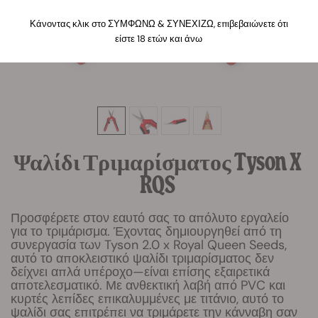
Κάνοντας κλικ στο ΣΥΜΦΩΝΩ & ΣΥΝΕΧΙΖΩ, επιβεβαιώνετε ότι
είστε 18 ετών και άνω
Ψαλίδι Τριμαρίσματος Tyson X
RQS
Προσφέρετε στον εαυτό σας το απόλυτο εργαλείο
για το τριμάρισμα. Έχοντας δημιουργηθεί από τη
συνεργασία των Tyson 2.0 x Royal Queen Seeds,
αυτό το αποκλειστικό ψαλίδι τριμαρίσματος δεν
δείχνει απλά υπέροχο—είναι επίσης εξαιρετικά
αποτελεσματικό. Με ανθεκτική λαβή από PVC και
κυρτές λεπίδες επικαλυμμένες με τιτάνιο, αυτό το
ψαλίδι σας επιτρέπει να τριμάρετε την κάνναβη σαν