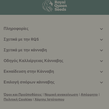
Πληροφορίες
More
helpful
Σχετικά με την RQS
info
Σχετικά με την κάνναβη
Οδηγός Καλλιέργειας Κάνναβης
Εκπαίδευση στην Κάνναβη
Επιλογή σπόρων κάνναβης
Όροι και Προϋποθέσεις
|
Νομική ανακοίνωση
|
Απόρρητο
|
Πολιτική Cookies
|
Χάρτης Ιστότοπου