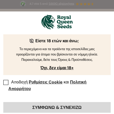
4.7 στα 5 από
58690 αξιολογήσεις
🎁
3 σπόρους White Widow Auto
ΔΩΡΕΑΝ για τους
πρώτους 100 που θα χρησιμοποιήσουν τον κωδικό
AUGUST26 🌿
Είστε 18 ετών και άνω;
Το περιεχόμενο και τα προϊόντα της ιστοσελίδας μας
προορίζονται για άτομα που βρίσκονται σε νόμιμη ηλικία.
Παρακαλούμε, δείτε τους Όρους & Προϋποθέσεις.
Όχι, δεν είμαι 18+
Αποδοχή
Ρυθμίσεις Cookie
και
Πολιτική
Απορρήτου
ΣΥΜΦΩΝΩ & ΣΥΝΕΧΙΖΩ