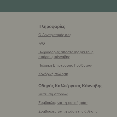
Πληροφορίες
More
helpful
Ο Λογαριασμός σας
info
FAQ
Πληροφορίες αποστολής για τους
σπόρους κάνναβης
Πολιτική Επιστροφής Προϊόντων
Χονδρική πώληση
Οδηγός Καλλιέργειας Κάνναβης
Φύτευση σπόρων
Συμβουλές για τη φυτική φάση
Συμβουλές για τη φάση της άνθισης