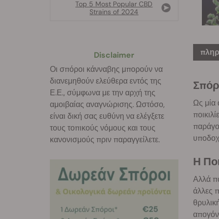
Top 5 Most Popular CBD
Strains of 2024
πληρ
Disclaimer
Οι σπόροι κάνναβης μπορούν να
διανεμηθούν ελεύθερα εντός της
Σπόρ
Ε.Ε., σύμφωνα με την αρχή της
Ως μία 
αμοιβαίας αναγνώρισης. Ωστόσο,
ποικιλί
είναι δική σας ευθύνη να ελέγξετε
παράγου
τους τοπικούς νόμους και τους
υποδοχε
κανονισμούς πριν παραγγείλετε.
Η Πο
Αλλά πώ
άλλες π
θρυλικ
απογόνο