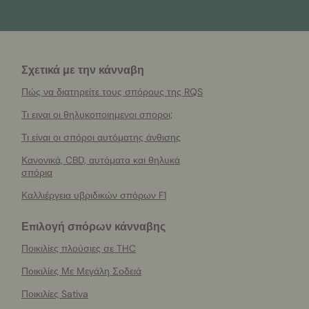
Σχετικά με την κάνναβη
Πώς να διατηρείτε τους σπόρους της RQS
Τι ειναι οι θηλυκοποιημενοι σποροι;
Τι είναι οι σπόροι αυτόματης άνθισης
Κανονικά, CBD, αυτόματα και θηλυκά
σπόρια
Καλλιέργεια υβριδικών σπόρων F1
Επιλογή σπόρων κάνναβης
Ποικιλίες πλούσιες σε THC
Ποικιλίες Με Μεγάλη Σοδειά
Ποικιλίες Sativa