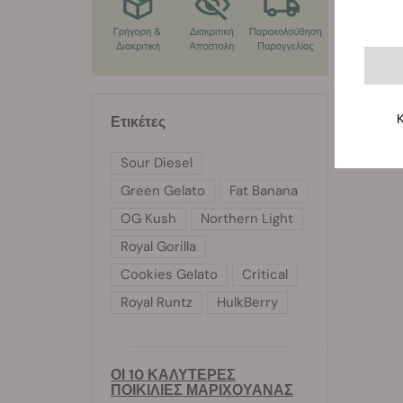
Κ
Ετικέτες
Sour Diesel
Green Gelato
Fat Banana
OG Kush
Northern Light
Royal Gorilla
Cookies Gelato
Critical
Royal Runtz
HulkBerry
ΟΙ 10 ΚΑΛΥΤΕΡΕΣ
ΠΟΙΚΙΛΙΕΣ ΜΑΡΙΧΟΥΑΝΑΣ