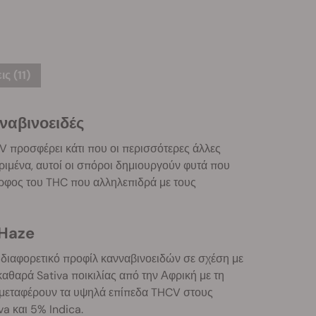
ς (11)
ναβινοειδές
CV προσφέρει κάτι που οι περισσότερες άλλες
ριμένα, αυτοί οι σπόροι δημιουργούν φυτά που
ερφος του THC που αλληλεπιδρά με τους
 Haze
 διαφορετικό προφίλ κανναβινοειδών σε σχέση με
καθαρά Sativa ποικιλίας από την Αφρική με τη
α μεταφέρουν τα υψηλά επίπεδα THCV στους
a και 5% Indica.