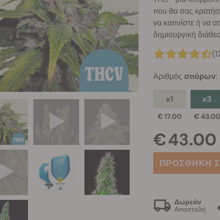
που θα σας κρατήσ
να καπνίστε ή να ατ
δημιουργική διάθε
(1
Αριθμός
σπόρων
:
x1
x3
€ 17.00
€ 43.0
€ 43.00
ΠΡΟΣΘΗΚΗ Σ
Δωρεάν
Αποστολή