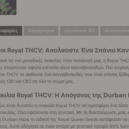
οφορίες
Παράμετροι
ερωτήσεις
(0)
αξιολογήσει
οι Royal THCV: Απολαύστε Ένα Σπάνιο Καν
από τις πιο μοναδικές ποικιλίες στον κατάλογό μας, η Royal TH
ες στερούνται: υψηλά επίπεδα νέων κανναβινοειδών. Πιο συγκεκ
ν THCV σε αφθονία, ένα κανναβινοειδές που είναι στενός ξάδ
ίς CB1 και CB2 σε όλο το σώμα μας.
ικιλία Royal THCV: Η Απόγονος της Durban
ς είναι δυνατόν η ποικιλία Royal THCV να προσφέρει ένα τόσο
οικιλίες; Όλα οφείλονται στη γενετική. Με τη διασταύρωση μιας 
ή Durban Haze, οι ειδικοί της Royal Queen Seeds κατάφεραν ν
υς. Αυτό οδήγησε σε έναν σπόρο με γενετικό προφίλ 95% Sativ