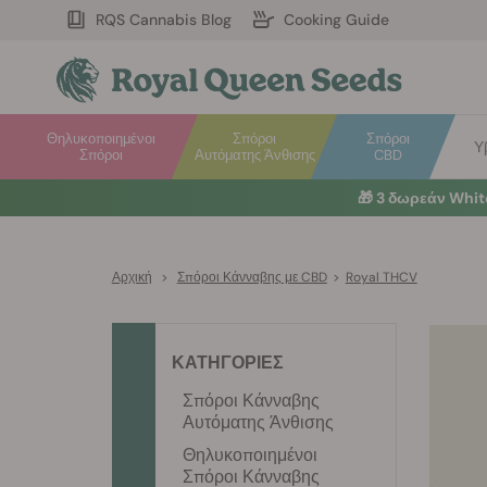
RQS Cannabis Blog
Cooking Guide
Θηλυκοποιημένοι
Σπόροι
Σπόροι
Υ
Σπόροι
Αυτόματης Άνθισης
CBD
🎁
3 δωρεάν Whi
Αρχική
>
Σπόροι Κάνναβης με CBD
>
Royal THCV
ΚΑΤΗΓΟΡΙΕΣ
Σπόροι Κάνναβης
Αυτόματης Άνθισης
Θηλυκοποιημένοι
Σπόροι Κάνναβης