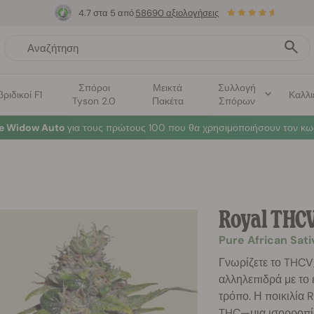
4.7 στα 5 από
58690 αξιολογήσεις
Σπόροι
Μεικτά
Συλλογή
βριδικοί F1
Καλλι
Tyson 2.0
Πακέτα
Σπόρων
te Widow Auto
για τους πρώτους 100 που θα χρησιμοποιήσουν τον κω
Royal THC
Pure African Sat
Γνωρίζετε το THCV;
αλληλεπιδρά με το
τρόπο. Η ποικιλία
THC—μια ισορροπία