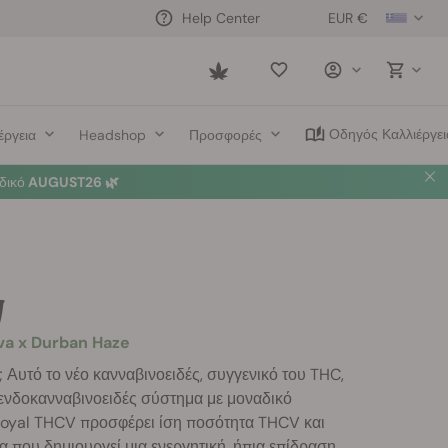
EUR €
Help Center
Saved
items
Οδηγός Καλλιέργει
έργεια
Headshop
Προσφορές
δικό
AUGUST26 🌿
V
iva x Durban Haze
 Αυτό το νέο κανναβινοειδές, συγγενικό του THC,
 ενδοκανναβινοειδές σύστημα με μοναδικό
 Royal THCV προσφέρει ίση ποσότητα THCV και
 που δημιουργεί μια ενεργητική, ήπια επίδραση