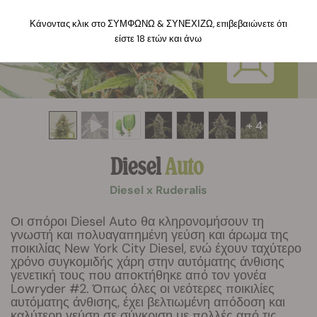
Κάνοντας κλικ στο ΣΥΜΦΩΝΩ & ΣΥΝΕΧΙΖΩ, επιβεβαιώνετε ότι
είστε 18 ετών και άνω
+ 4
Diesel
Auto
Diesel x Ruderalis
Οι σπόροι Diesel Auto θα κληρονομήσουν τη
γνωστή και πολυαγαπημένη γεύση και άρωμα της
ποικιλίας New York City Diesel, ενώ έχουν ταχύτερο
χρόνο συγκομιδής χάρη στην αυτόματης άνθισης
γενετική τους που αποκτήθηκε από τον γονέα
Lowryder #2. Όπως όλες οι νεότερες ποικιλίες
αυτόματης άνθισης, έχει βελτιωμένη απόδοση και
καλύτερη γεύση σε σύγκριση με πολλές από τις