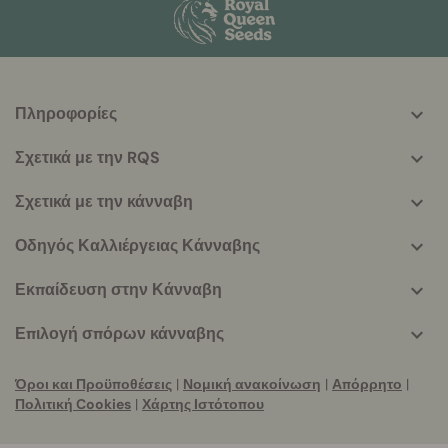
Πληροφορίες
More
helpful
Σχετικά με την RQS
info
Σχετικά με την κάνναβη
Οδηγός Καλλιέργειας Κάνναβης
Εκπαίδευση στην Κάνναβη
Επιλογή σπόρων κάνναβης
Όροι και Προϋποθέσεις
|
Νομική ανακοίνωση
|
Απόρρητο
|
Πολιτική Cookies
|
Χάρτης Ιστότοπου