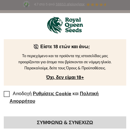
4.7 στα 5 από
58653 αξιολογήσεις
☀️
Summer Sales
: Έως και -50%
σε
επιλεγμένα
προϊόντα! ⏤
Αγοράστε Τώρα
🛍️
Είστε 18 ετών και άνω;
-40%
Το περιεχόμενο και τα προϊόντα της ιστοσελίδας μας
προορίζονται για άτομα που βρίσκονται σε νόμιμη ηλικία.
Παρακαλούμε, δείτε τους Όρους & Προϋποθέσεις.
Όχι, δεν είμαι 18+
Αποδοχή
Ρυθμίσεις Cookie
και
Πολιτική
Απορρήτου
ΣΥΜΦΩΝΩ & ΣΥΝΕΧΙΖΩ