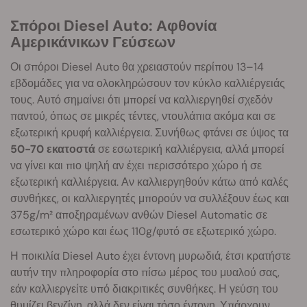
Σπόροι Diesel Auto: Αφθονία
Αμερικάνικων Γεύσεων
Οι σπόροι Diesel Auto θα χρειαστούν περίπου 13–14
εβδομάδες για να ολοκληρώσουν τον κύκλο καλλιέργειάς
τους. Αυτό σημαίνει ότι μπορεί να καλλιεργηθεί σχεδόν
παντού, όπως σε μικρές τέντες, ντουλάπια ακόμα και σε
εξωτερική κρυφή καλλιέργεια. Συνήθως φτάνει σε ύψος τα
50-70 εκατοστά
σε εσωτερική καλλιέργεια, αλλά μπορεί
να γίνει και πιο ψηλή αν έχει περισσότερο χώρο ή σε
εξωτερική καλλιέργεια. Αν καλλιεργηθούν κάτω από καλές
συνθήκες, οι καλλιεργητές μπορούν να συλλέξουν έως και
375g/m² αποξηραμένων ανθών Diesel Automatic σε
εσωτερικό χώρο και έως 110g/φυτό σε εξωτερικό χώρο.
Η ποικιλία Diesel Auto έχει έντονη μυρωδιά, έτσι κρατήστε
αυτήν την πληροφορία στο πίσω μέρος του μυαλού σας,
εάν καλλιεργείτε υπό διακριτικές συνθήκες. Η γεύση του
θυμίζει βενζίνη, αλλά δεν είναι τόσο έντονη. Υπάρχουν,