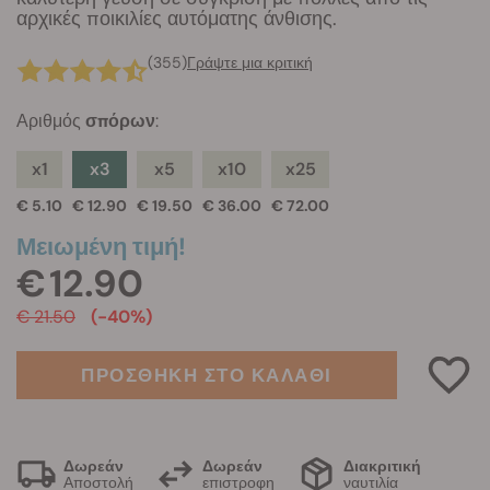
αρχικές ποικιλίες αυτόματης άνθισης.
(355)
Γράψτε μια κριτική
Αριθμός
σπόρων
:
x1
x3
x5
x10
x25
€ 5.10
€ 12.90
€ 19.50
€ 36.00
€ 72.00
Μειωμένη τιμή!
€ 12.90
€ 21.50
(-40%)
ΠΡΟΣΘΗΚΗ ΣΤΟ ΚΑΛΑΘΙ
Δωρεάν
Δωρεάν
Διακριτική
Αποστολή
επιστροφη
ναυτιλία