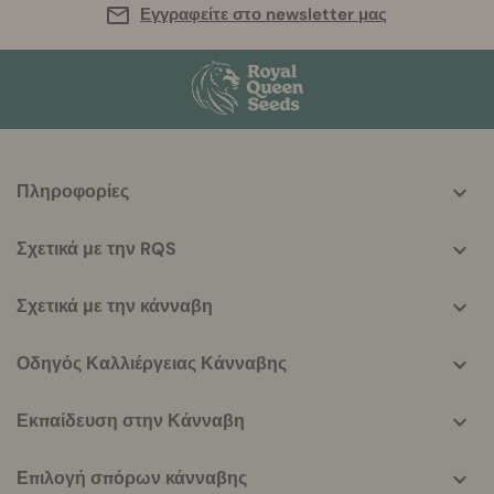
Εγγραφείτε στο newsletter μας
More
Πληροφορίες
helpful
info
Σχετικά με την RQS
Σχετικά με την κάνναβη
Οδηγός Καλλιέργειας Κάνναβης
Εκπαίδευση στην Κάνναβη
Επιλογή σπόρων κάνναβης