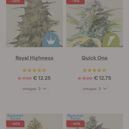
-30%
-15%
Royal Highness
Quick One
€ 12.25
€ 12.75
€ 17.50
€ 15.00
-40%
-40%