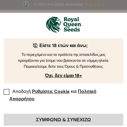
4.7 στα 5 από
58653 αξιολογήσεις
☀️
Summer Sales
: Έως και -50%
σε
επιλεγμένα
προϊόντα! ⏤
Αγοράστε Τώρα
🛍️
Είστε 18 ετών και άνω;
Φθηνότεροι
Το περιεχόμενο και τα προϊόντα της ιστοσελίδας μας
Σπόροι Κάνναβης
προορίζονται για άτομα που βρίσκονται σε νόμιμη ηλικία.
Παρακαλούμε, δείτε τους Όρους & Προϋποθέσεις.
Οι Καλύτεροι Σπόροι Κάνναβης της Σε Έκπτωση
Όχι, δεν είμαι 18+
Όλες
Θηλυκοποιημένες
Αυτο-άνθισης
CBD
Αποδοχή
Ρυθμίσεις Cookie
και
Πολιτική
Απορρήτου
Ταξινόμηση κατά
28 προϊόντα
ΣΥΜΦΩΝΩ & ΣΥΝΕΧΙΖΩ