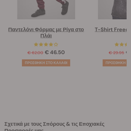
Παντελόνι Φόρμας με Ρίγα στο
T-Shirt Free
Πλάι
€ 46.50
€
€ 62.00
€ 29.95
Σχετικά με τους Σπόρους & τις Εποχιακές
Προσφορές μας