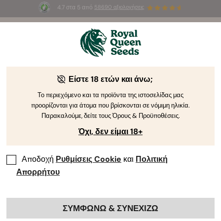
4.7 στα 5 από
58690 αξιολογήσεις
🎁
3 σπόρους White Widow Auto
ΔΩΡΕΑΝ για τους
πρώτους 100 που θα χρησιμοποιήσουν τον κωδικό
AUGUST26 🌿
Είστε 18 ετών και άνω;
Προσφορές & Εκπτώσεις της
Το περιεχόμενο και τα προϊόντα της ιστοσελίδας μας
προορίζονται για άτομα που βρίσκονται σε νόμιμη ηλικία.
Παρακαλούμε, δείτε τους Όρους & Προϋποθέσεις.
Εκπτώσεις & Ειδικές Προσφορές
Όχι, δεν είμαι 18+
Αποδοχή
Ρυθμίσεις Cookie
και
Πολιτική
Απορρήτου
ΣΥΜΦΩΝΩ & ΣΥΝΕΧΙΖΩ