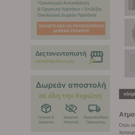
πληρ
Ατμο
Όταν σ
λειτουρ