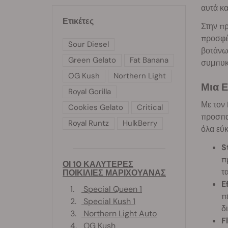
αυτά κα
Ετικέτες
Στην πρ
προσφέρ
Sour Diesel
βοτάνων
Green Gelato
Fat Banana
συμπυκν
OG Kush
Northern Light
Μια Ε
Royal Gorilla
Με τον 
Cookies Gelato
Critical
προσπαθ
Royal Runtz
HulkBerry
όλα εύκ
S
π
ΟΙ 10 ΚΑΛΥΤΕΡΕΣ
τ
ΠΟΙΚΙΛΙΕΣ ΜΑΡΙΧΟΥΑΝΑΣ
E
1.
Special Queen 1
π
2.
Special Kush 1
δ
3.
Northern Light Auto
F
4.
OG Kush