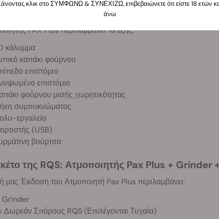
άνοντας κλικ στο ΣΥΜΦΩΝΩ & ΣΥΝΕΧΙΖΩ, επιβεβαιώνετε ότι είστε 18 ετών κ
ριλαμβάνεται;
άνω
οιητής PAX Plus περιλαμβάνει τα εξής:
D κάλυμμα
υπικό καπάκι φούρνου
πίπεδο επιστόμιο
νυψωμένο επιστόμιο
απάκι φούρνου μισής χωρητικότητας
ήκη συμπυκνώματος
ολυ-εργαλείο
ορτιστής (USB)
υρμάτινη βούρτσα
κέτο της RQS: Ατμοποιητής Pax Plus + Grinder 
ή μας Έκδοση του Ατμοποιητή Pax Plus περιλαμβάνει:
x Grinder
x Δωρεάν Σπόρους RQS (Επιλέγονται Τυχαία)