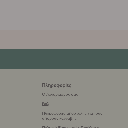
Πληροφορίες
More
helpful
Ο Λογαριασμός σας
info
FAQ
Πληροφορίες αποστολής για τους
σπόρους κάνναβης
Πολιτική Επιστροφής Προϊόντων