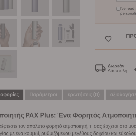
I've rea
personal
ΠΡ
Δωρεάν
Αποστολή
οφορίες
Παράμετροι
ερωτήσεις
(0)
αξιολογήσει
ποιητής PAX Plus: Ένα Φορητός Ατμοποιητ
κέφτεστε τον απόλυτο φορητό ατμοποιητή, τι σας έρχεται στο 
γίας με ένα κουμπί, ρυθμιζόμενου μεγέθους δοχείου και εύκολου