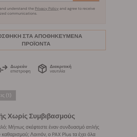
d and understand the
Privacy Policy
and agree to receive
ized communications.
ΟΣΘΉΚΗ ΣΤΑ ΑΠΟΘΗΚΕΥΜΈΝΑ
ΠΡΟΪΌΝΤΑ
Δωρεάν
Διακριτική
επιστροφη
ναυτιλία
ς (1)
ής Χωρίς Συμβιβασμούς
μυαλό; Μήπως σκέφτεστε έναν συνδυασμό απλής
 καθαρισμού; Λοιπόν, ο PAX Plus τα έχει όλα