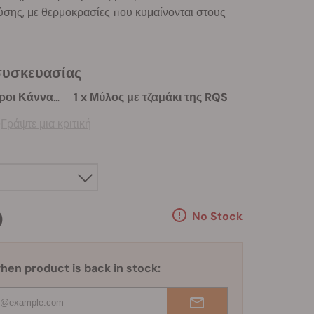
ύσης, με θερμοκρασίες που κυμαίνονται στους
συσκευασίας
1 x 3 Δωρεάν Σπόροι Κάνναβης
1 x Μύλος με τζαμάκι της RQS
)
Γράψτε μια κριτική
0
No Stock
hen product is back in stock: