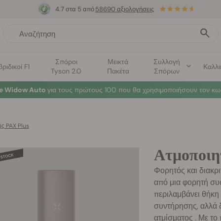
4.7 στα 5 από
58690 αξιολογήσεις
Σπόροι
Μεικτά
Συλλογή
βριδικοί F1
Καλλι
Tyson 2.0
Πακέτα
Σπόρων
te Widow Auto
για τους πρώτους 100 που θα χρησιμοποιήσουν τον κω
ς PAX Plus
Ατμοποιητ
Φορητός και διακριτ
από μια φορητή συ
περιλαμβάνει θήκη 
συντήρησης, αλλά δ
ατμίσματος . Με το