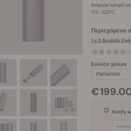
διάφορα προφίλ γε
175–220°C.
Περιεχόμενο 
(1
Επιλέξτε χρώμα
Periwinkle
€ 199.0
Notify w