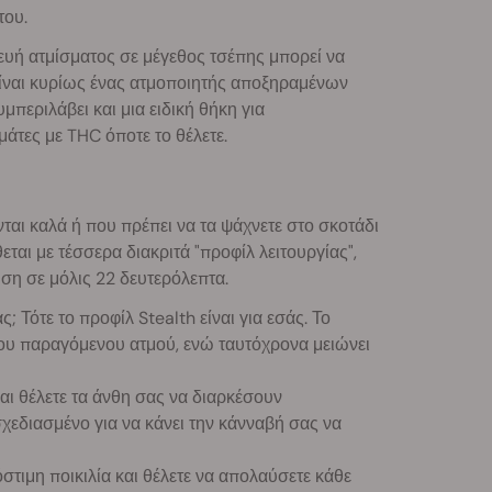
του.
κευή ατμίσματος σε μέγεθος τσέπης μπορεί να
 είναι κυρίως ένας ατμοποιητής αποξηραμένων
μπεριλάβει και μια ειδική θήκη για
άτες με THC όποτε το θέλετε.
ται καλά ή που πρέπει να τα ψάχνετε στο σκοτάδι
ται με τέσσερα διακριτά "προφίλ λειτουργίας",
ση σε μόλις 22 δευτερόλεπτα.
ς; Τότε το προφίλ Stealth είναι για εσάς. Το
ου παραγόμενου ατμού, ενώ ταυτόχρονα μειώνει
 και θέλετε τα άνθη σας να διαρκέσουν
σχεδιασμένο για να κάνει την κάνναβή σας να
στιμη ποικιλία και θέλετε να απολαύσετε κάθε