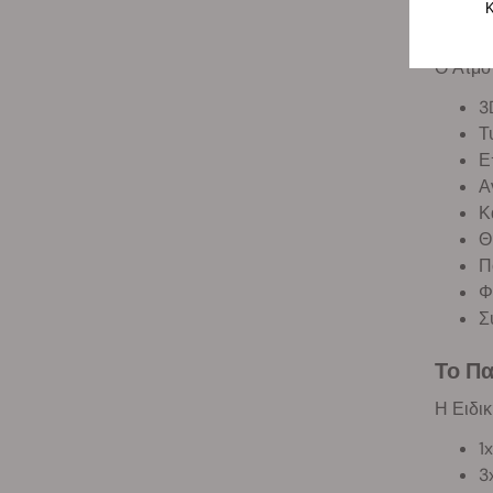
Κ
Τι Πε
Ο Ατμοπ
3
Τ
Ε
Α
Κ
Θ
Π
Φ
Σ
Το Πα
Η Ειδικ
1
3