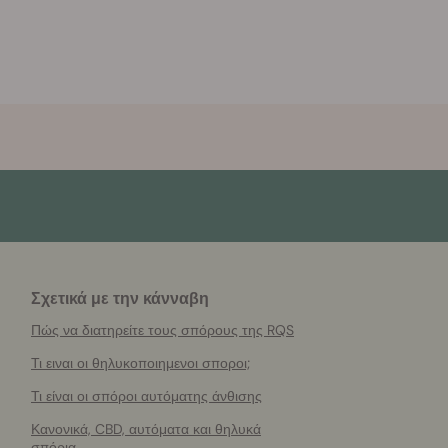
Σχετικά με την κάνναβη
Πώς να διατηρείτε τους σπόρους της RQS
Τι ειναι οι θηλυκοποιημενοι σποροι;
Τι είναι οι σπόροι αυτόματης άνθισης
Κανονικά, CBD, αυτόματα και θηλυκά
σπόρια