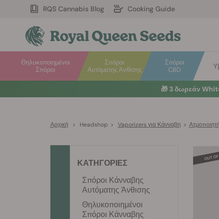
RQS Cannabis Blog
Cooking Guide
Θηλυκοποιημένοι
Σπόροι
Σπόροι
Υ
Σπόροι
Αυτόματης Άνθισης
CBD
🎁
3 δωρεάν Whi
Αρχική
>
Headshop
>
Vaporizers για Κάνναβη
>
Ατμοποιητή
ΚΑΤΗΓΟΡΙΕΣ
Σπόροι Κάνναβης
Αυτόματης Άνθισης
Θηλυκοποιημένοι
Σπόροι Κάνναβης