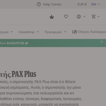
EUR €
Help Center
Saved
items
Οδηγός Καλλιέργει
έργεια
Headshop
Προσφορές
δικό
AUGUST26 🌿
ής PAX Plus
ικός, ο ατμοποιητής PAX Plus είναι ό,τι θέλετε
σκευή ατμίσματος. Αυτός ο ατμοποιητής όχι μόνο
για συμπυκνώματα, ένα πολυεργαλείο και κιτ
ιαθέτει επίσης τέσσερις διαφορετικές λειτουργίες
 πάτημα ενός κουμπιού, μπορείτε να απολαύσετε