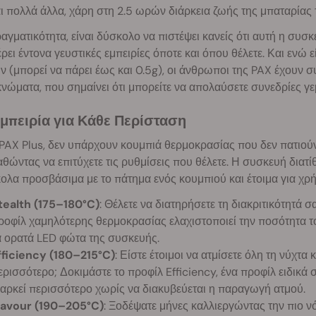
ι πολλά άλλα, χάρη στη 2.5 ωρών διάρκεια ζωής της μπαταρίας 
αγματικότητα, είναι δύσκολο να πιστέψει κανείς ότι αυτή η συσ
ει έντονα γευστικές εμπειρίες όποτε και όπου θέλετε. Και ενώ
 (μπορεί να πάρει έως και 0.5g), οι άνθρωποι της PAX έχουν συ
ώματα, που σημαίνει ότι μπορείτε να απολαύσετε συνεδρίες γεμ
μπειρία για Κάθε Περίσταση
PAX Plus, δεν υπάρχουν κουμπιά θερμοκρασίας που δεν πατιούν
ώντας να επιτύχετε τις ρυθμίσεις που θέλετε. Η συσκευή διατίθε
ολα προσβάσιμα με το πάτημα ενός κουμπιού και έτοιμα για χρή
tealth (175–180°C)
: Θέλετε να διατηρήσετε τη διακριτικότητά σα
ροφίλ χαμηλότερης θερμοκρασίας ελαχιστοποιεί την ποσότητα τ
α ορατά LED φώτα της συσκευής.
fficiency (180–215°C)
: Είστε έτοιμοι να ατμίσετε όλη τη νύχτα
ερισσότερο; Δοκιμάστε το προφίλ Efficiency, ένα προφίλ ειδικά 
ιαρκεί περισσότερο χωρίς να διακυβεύεται η παραγωγή ατμού.
lavour (190–205°C)
: Ξοδέψατε μήνες καλλιεργώντας την πιο νό