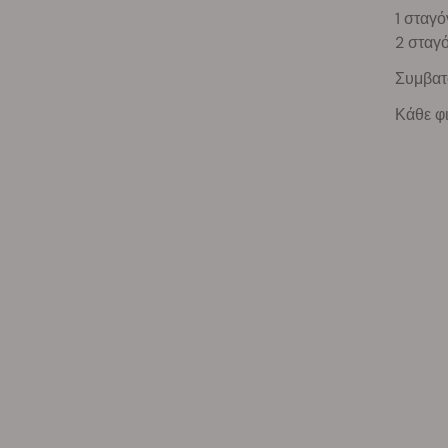
1 σταγό
2 σταγό
Συμβατ
Κάθε φ