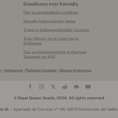
Εκπαίδευση στην Κάνναβη
Πώς να απολαμβάνετε υπεύθυνα
Κάνναβη Indica εναντίον Sativa
Τι είναι το Ενδοκανναβινοειδές Σύστημα
Ένας Οδηγός για τη Γεύση και τις
Επιδράσεις
Πώς να Χρησιμοποιήσετε τα Θρεπτικά
Συστατικά της RQS
η
|
Απόρρητο
|
Πολιτική Cookies
|
Χάρτης Ιστότοπου
© Royal Queen Seeds, 2026. All rights reserved
in SL
- Apartado de Correos nº 146, 08170 Montornès del Vallès