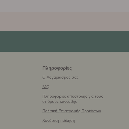
Πληροφορίες
More
helpful
Ο Λογαριασμός σας
info
FAQ
Πληροφορίες αποστολής για τους
σπόρους κάνναβης
Πολιτική Επιστροφής Προϊόντων
Χονδρική πώληση