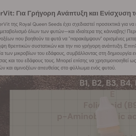
rVit: Για Γρήγορη Ανάπτυξη και Ενίσχυση 
rVit της Royal Queen Seeds έχει σχεδιαστεί προσεκτικά για ν
 μεταβολισμό όλων των φυτών—και ιδιαίτερα της κάνναβης! Περι
νοξέων που βοηθούν τα φυτά να "παρακάμψουν" ορισμένες μεταβ
η θρεπτικών συστατικών και την πιο γρήγορη ανάπτυξη. Επιπλέ
ία των μικροβίων του εδάφους, συμβάλλοντας στη δημιουργία ε
ας και του εδάφους τους. Μπορεί επίσης να χρησιμοποιηθεί ως
ών και αμινοξέων απευθείας στο φύλλωμα ενός φυτού.