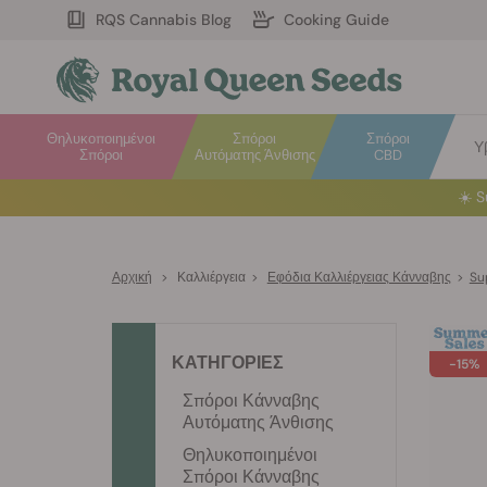
RQS Cannabis Blog
Cooking Guide
Θηλυκοποιημένοι
Σπόροι
Σπόροι
Υ
Σπόροι
Αυτόματης Άνθισης
CBD
☀️
S
Αρχική
>
Καλλιέργεια
>
Εφόδια Καλλιέργειας Κάνναβης
>
Su
ΚΑΤΗΓΟΡΙΕΣ
-15%
Σπόροι Κάνναβης
Αυτόματης Άνθισης
Θηλυκοποιημένοι
Σπόροι Κάνναβης