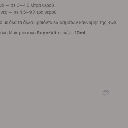
να — σε 0–4.5 λίτρα νερού
νες — σε 4.5–9 λίτρα νερού
ό με όλα τα άλλα προϊόντα λιπασμάτων κάνναβης της RQS.
ιάλη Μυκητοκτόνο
SuperVit
περιέχει
1
0ml
.