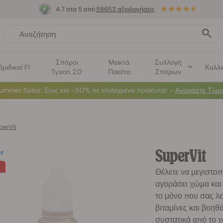
4.7 στα 5 από
58653 αξιολογήσεις
Σπόροι
Μεικτά
Συλλογή
βριδικοί F1
Καλλι
Tyson 2.0
Πακέτα
Σπόρων
ummer Sales
: Έως και -50% σε επιλεγμένα προϊόντα! ⏤
Αγοράστε Τώρ
perVit
SuperVit
Θέλετε να μεγιστοπ
αγοράσει χώμα και 
το μόνο που σας λεί
βιταμίνες και βοη
συστατικά από το χ