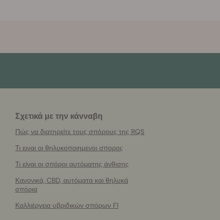
Σχετικά με την κάνναβη
Πώς να διατηρείτε τους σπόρους της RQS
Τι ειναι οι θηλυκοποιημενοι σποροι;
Τι είναι οι σπόροι αυτόματης άνθισης
Κανονικά, CBD, αυτόματα και θηλυκά
σπόρια
Καλλιέργεια υβριδικών σπόρων F1