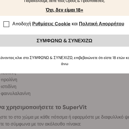
Παρακαλούμε, δείτε τους Όρους & Προϋποθέσεις.
ολικό οξύ (B9)
Όχι, δεν είμαι 18+
αρα-αμινοβενζοϊκό οξύ (B10)
έα:
Αποδοχή
Ρυθμίσεις Cookie
και
Πολιτική Απορρήτου
λυκίνη
-αλανίνη
ΣΥΜΦΩΝΩ & ΣΥΝΕΧΙΖΩ
-τυροσίνη
-σερίνη
άνοντας κλικ στο ΣΥΜΦΩΝΩ & ΣΥΝΕΧΙΖΩ, επιβεβαιώνετε ότι είστε 18 ετών κ
-τρυπτοφάνη
άνω
-γλουταμινικό οξύ
-λευκίνη
-προλίνη
-ιστιδίνη
-φαινυλαλανίνη
α χρησιμοποιήσετε το SuperVit
τε το στο χώμα με κάθε πότισμα ή εφαρμόστε με διαφυλλικό ψε
τε το σύμφωνα με τον ακόλουθο πίνακα: