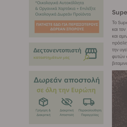
Supe
Το Supe
και τον
και αμι
πρόσληψ
την υγε
φυτών σ
βιταμιν