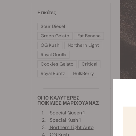
Ετικέτες
Sour Diesel
Green Gelato
Fat Banana
OG Kush
Northern Light
Royal Gorilla
Cookies Gelato
Critical
Royal Runtz
HulkBerry
Η φόρ
ΟΙ 10 ΚΑΛΥΤΕΡΕΣ
ΠΟΙΚΙΛΙΕΣ ΜΑΡΙΧΟΥΑΝΑΣ
Βιταμίν
1.
Special Queen 1
Α
2.
Special Kush 1
B
3.
Northern Light Auto
Ε
4.
OG Kush