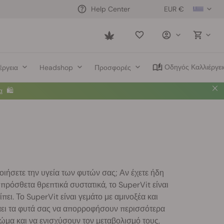
EUR €
Help Center
Saved
items
Οδηγός Καλλιέργει
έργεια
Headshop
Προσφορές
α
🛍️
οιήσετε την υγεία των φυτών σας; Αν έχετε ήδη
πρόσθετα θρεπτικά συστατικά, το SuperVit είναι
πει. Το SuperVit είναι γεμάτο με αμινοξέα και
θάει τα φυτά σας να απορροφήσουν περισσότερα
ώμα και να ενισχύσουν τον μεταβολισμό τους,