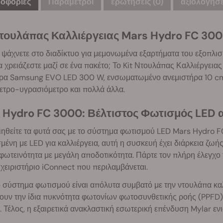
οφορίες
Παράμετροι
ερωτήσεις
(0)
αξιολογήσει
Ντουλάπας Καλλιέργειας Mars Hydro FC 30
α ψάχνετε στο διαδίκτυο για μεμονωμένα εξαρτήματα του εξοπλισ
 χρειάζεστε μαζί σε ένα πακέτο; Το Kit Ντουλάπας Καλλιέργεια
ρα Samsung EVO LED 300 W, ενσωματωμένο ανεμιστήρα 10 cm μ
ετρο-υγρασιόμετρο και πολλά άλλα.
 Hydro FC 3000: Βέλτιστος Φωτισμός LED
ιηθείτε τα φυτά σας με το σύστημα φωτισμού LED Mars Hydr
μένη με LED για καλλιέργεια, αυτή η συσκευή έχει διάρκεια ζω
φωτεινότητα με μεγάλη αποδοτικότητα. Πάρτε τον πλήρη έλεγχο
χειριστήριο iConnect που περιλαμβάνεται.
 σύστημα φωτισμού είναι απόλυτα συμβατό με την ντουλάπα καλλι
ουν την ίδια πυκνότητα φωτονίων φωτοσυνθετικής ροής (PPFD)
. Τέλος, η εξαιρετικά ανακλαστική εσωτερική επένδυση Mylar ε