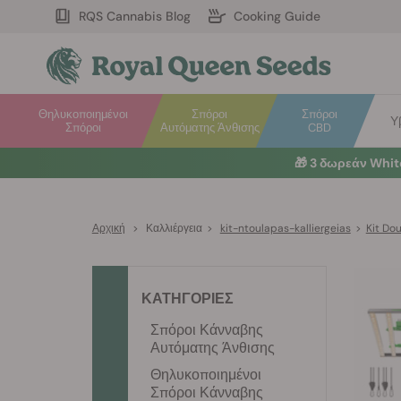
RQS Cannabis Blog
Cooking Guide
Θηλυκοποιημένοι
Σπόροι
Σπόροι
Υ
Σπόροι
Αυτόματης Άνθισης
CBD
🎁
3 δωρεάν Whi
Αρχική
>
Καλλιέργεια
>
kit-ntoulapas-kalliergeias
>
Kit Do
ΚΑΤΗΓΟΡΙΕΣ
Σπόροι Κάνναβης
Αυτόματης Άνθισης
Θηλυκοποιημένοι
Σπόροι Κάνναβης