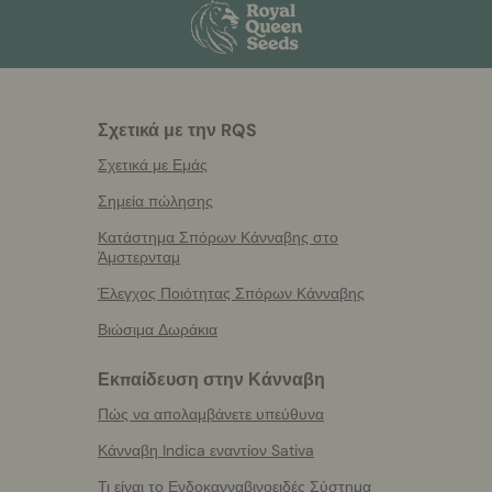
Σχετικά με την RQS
Σχετικά με Εμάς
Σημεία πώλησης
Κατάστημα Σπόρων Κάνναβης στο
Άμστερνταμ
Έλεγχος Ποιότητας Σπόρων Κάνναβης
Βιώσιμα Δωράκια
Εκπαίδευση στην Κάνναβη
Πώς να απολαμβάνετε υπεύθυνα
Κάνναβη Indica εναντίον Sativa
Τι είναι το Ενδοκανναβινοειδές Σύστημα