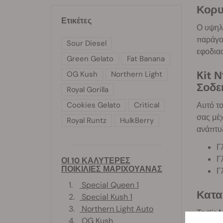
Κορυ
Ετικέτες
Ο υψηλ
παράγον
Sour Diesel
εφοδια
Green Gelato
Fat Banana
Kit 
OG Kush
Northern Light
Σοδε
Royal Gorilla
Αυτό το
Cookies Gelato
Critical
σας μέχ
Royal Runtz
HulkBerry
ανάπτυ
Γ
Γ
ΟΙ 10 ΚΑΛΥΤΕΡΕΣ
ΠΟΙΚΙΛΙΕΣ ΜΑΡΙΧΟΥΑΝΑΣ
Γ
1.
Special Queen 1
Κατα
2.
Special Kush 1
3.
Northern Light Auto
Το Kit 
4.
OG Kush