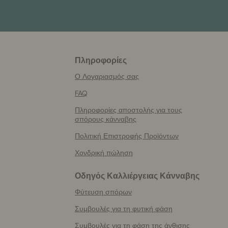
Πληροφορίες
More
helpful
Ο Λογαριασμός σας
info
FAQ
Πληροφορίες αποστολής για τους
σπόρους κάνναβης
Πολιτική Επιστροφής Προϊόντων
Χονδρική πώληση
Οδηγός Καλλιέργειας Κάνναβης
Φύτευση σπόρων
Συμβουλές για τη φυτική φάση
Συμβουλές για τη φάση της άνθισης