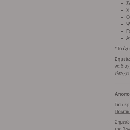
Σ
Χ
Θ
Ψ
Γ
Α
*Το έξυ
Σημεί
να διαχ
ελέγχει
Αποπο
Για περ
Πολιτι
Σημειώσ
της Ro