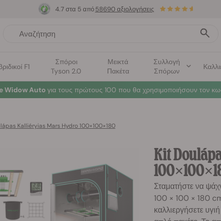
4.7 στα 5 από
58690 αξιολογήσεις
Σπόροι
Μεικτά
Συλλογή
βριδικοί F1
Καλλι
Tyson 2.0
Πακέτα
Σπόρων
te Widow Auto
για τους πρώτους 100 που θα χρησιμοποιήσουν τον κω
ulápas Kalliéryias Mars Hydro 100×100×180
Kit Doulápa
100×100×1
Σταματήστε να ψάχ
100 × 100 × 180 cm
καλλιεργήσετε υγι