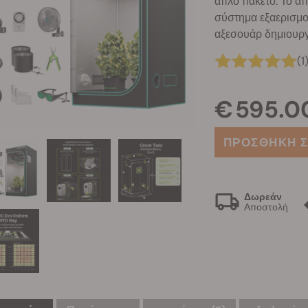
απλό πακέτο. Το α
σύστημα εξαερισμού
αξεσουάρ δημιουργ
(1
€ 595.0
ΠΡΟΣΘΗΚΗ Σ
Δωρεάν
Αποστολή