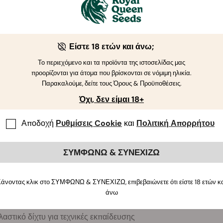
τροφεύει για πολλούς κύκλους καλλιέργειας. Το ανθεκτικό εξω
Oxford 1680D, αντιστέκεται στο σκίσιμο και αποτρέπει τη διαρ
ει πολύ μεγαλύτερη σταθερότητα από τις φθηνότερες πλαστικές
Είστε 18 ετών και άνω;
ντικά Αξεσουάρ
Το περιεχόμενο και τα προϊόντα της ιστοσελίδας μας
τε επίσης αξιόπιστα εργαλεία στο πακέτο καλλιέργειας, όπως γυα
προορίζονται για άτομα που βρίσκονται σε νόμιμη ηλικία.
 ψαλίδι κλαδέματος για να τριμάρετε τα φυτά σας. Χρησιμοποιήσ
Παρακαλούμε, δείτε τους Όρους & Προϋποθέσεις.
υσης στα φυτά σας για τέλειο αποτέλεσμα και το χρονόμετρο γι
Όχι, δεν είμαι 18+
γειάς σας.
Αποδοχή
Ρυθμίσεις Cookie
και
Πολιτική Απορρήτου
εχόμενα του Kit Ντουλάπας Καλλιέργειας M
τουλάπα καλλιέργειας 100 × 100 × 180 cm
ΣΥΜΦΩΝΩ & ΣΥΝΕΧΙΖΩ
άμπα LED FC3000 300W Samsung EVO με έξυπνο χειριστήριο
νσωματωμένος ανεμιστήρας 10 cm με ρυθμιστή ταχύτητας
ίλτρο άνθρακα
άνοντας κλικ στο ΣΥΜΦΩΝΩ & ΣΥΝΕΧΙΖΩ, επιβεβαιώνετε ότι είστε 18 ετών κ
νεμιστήρας με κλιπ 15 cm
άνω
υαλιά για εσωτερική καλλιέργεια
λαστικό δίχτυ για τεχνικές εκπαίδευσης