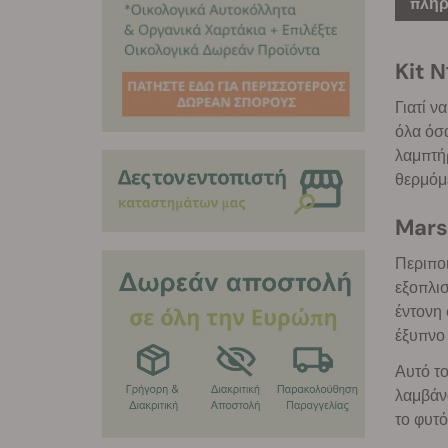
πληρ
Kit 
Γιατί ν
όλα όσα
λαμπτή
θερμόμ
Mars
Περιπο
εξοπλισ
έντονη 
έξυπνο 
Αυτό το
λαμβάν
το φυτό