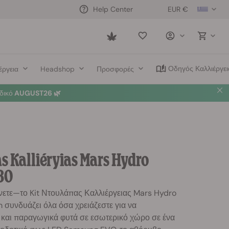
EUR €
Help Center
Saved
items
Οδηγός Καλλιέργει
έργεια
Headshop
Προσφορές
δικό
AUGUST26 🌿
s Kalliéryias Mars Hydro
80
νετε—το Kit Ντουλάπας Καλλιέργειας Mars Hydro
 συνδυάζει όλα όσα χρειάζεστε για να
ή και παραγωγικά φυτά σε εσωτερικό χώρο σε ένα