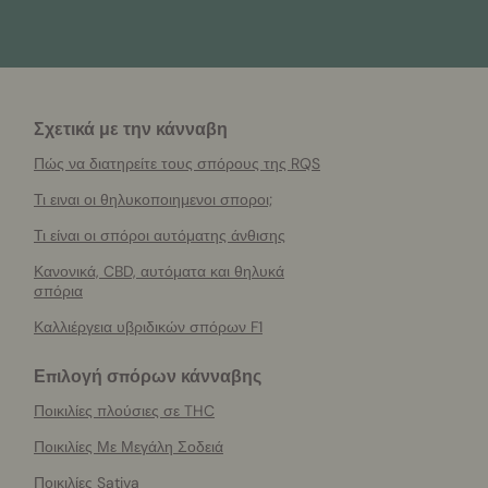
Σχετικά με την κάνναβη
Πώς να διατηρείτε τους σπόρους της RQS
Τι ειναι οι θηλυκοποιημενοι σποροι;
Τι είναι οι σπόροι αυτόματης άνθισης
Κανονικά, CBD, αυτόματα και θηλυκά
σπόρια
Καλλιέργεια υβριδικών σπόρων F1
Επιλογή σπόρων κάνναβης
Ποικιλίες πλούσιες σε THC
Ποικιλίες Με Μεγάλη Σοδειά
Ποικιλίες Sativa