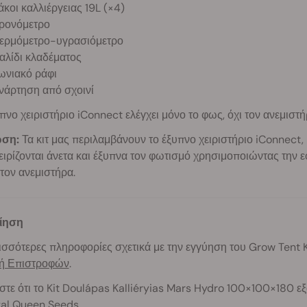
άκοι καλλιέργειας 19L (×4)
ρονόμετρο
ερμόμετρο-υγρασιόμετρο
αλίδι κλαδέματος
ωνιακό ράφι
νάρτηση από σχοινί
πνο χειριστήριο iConnect ελέγχει μόνο το φως, όχι τον ανεμιστή
ωση:
Τα κιτ μας περιλαμβάνουν το έξυπνο χειριστήριο iConnect,
ειρίζονται άνετα και έξυπνα τον φωτισμό χρησιμοποιώντας την
 τον ανεμιστήρα.
ίηση
ισσότερες πληροφορίες σχετικά με την εγγύηση του Grow Tent K
κή Επιστροφών
.
τε ότι το Kit Doulápas Kalliéryias Mars Hydro 100×100×180
εξ
yal Queen Seeds.