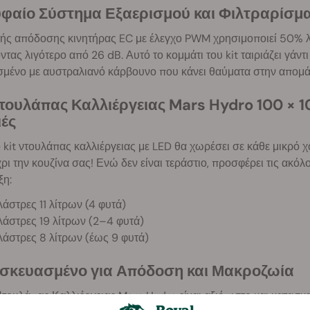
φαίο Σύστημα Εξαερισμού και Φιλτραρίσμ
ής απόδοσης κινητήρας EC με έλεγχο PWM χρησιμοποιεί 50% λιγ
τας λιγότερο από 26 dB. Αυτό το κομμάτι του kit ταιριάζει γάντι
σμένο με αυστραλιανό κάρβουνο που κάνει θαύματα στην απο
Ντουλάπας Καλλιέργειας Mars Hydro 100 × 1
ιές
 kit ντουλάπας καλλιέργειας με LED θα χωρέσει σε κάθε μικρό 
ρι την κουζίνα σας! Ενώ δεν είναι τεράστιο, προσφέρει τις ακόλ
ξη:
λάστρες 11 λίτρων (4 φυτά)
λάστρες 19 λίτρων (2–4 φυτά)
λάστρες 8 λίτρων (έως 9 φυτά)
σκευασμένο για Απόδοση και Μακροζωία
Ντουλάπας Καλλιέργειας Mars Hydro είναι αξιόπιστο και κατασ