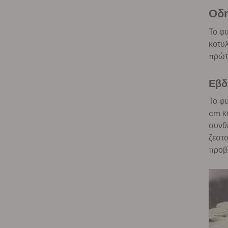
Ο
Το φ
κοτυλ
πρώτο
Εβ
Το φυ
cm κα
συνθή
ζεστο
προβλ