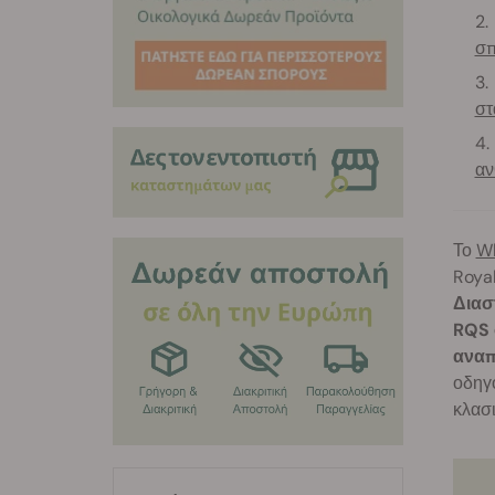
σπ
στ
αν
Το
W
Royal
Διασ
RQS 
αναπ
οδηγό
κλασι