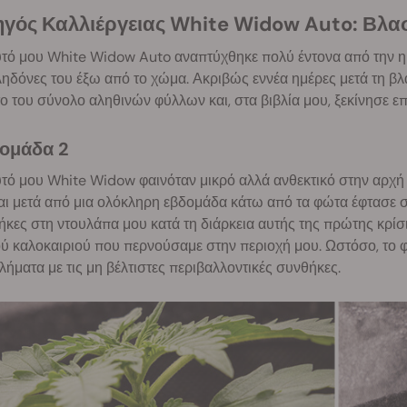
δηγός Καλλιέργειας White Widow Auto: Βλα
υτό μου White Widow Auto αναπτύχθηκε πολύ έντονα από την η
ηδόνες του έξω από το χώμα. Ακριβώς εννέα ημέρες μετά τη βλά
 του σύνολο αληθινών φύλλων και, στα βιβλία μου, ξεκίνησε ε
δομάδα 2
τό μου White Widow φαινόταν μικρό αλλά ανθεκτικό στην αρχή 
ι μετά από μια ολόκληρη εβδομάδα κάτω από τα φώτα έφτασε σ
κες στη ντουλάπα μου κατά τη διάρκεια αυτής της πρώτης κρίσ
ύ καλοκαιριού που περνούσαμε στην περιοχή μου. Ωστόσο, το φ
ήματα με τις μη βέλτιστες περιβαλλοντικές συνθήκες.