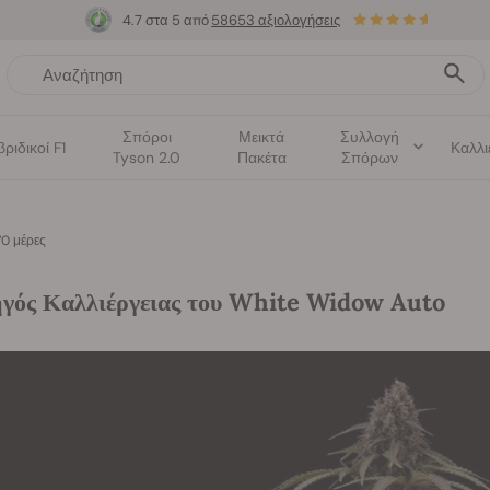
4.7 στα 5 από
58653 αξιολογήσεις
Σπόροι
Μεικτά
Συλλογή
βριδικοί F1
Καλλι
Tyson 2.0
Πακέτα
Σπόρων
70 μέρες
γός Καλλιέργειας του White Widow Auto