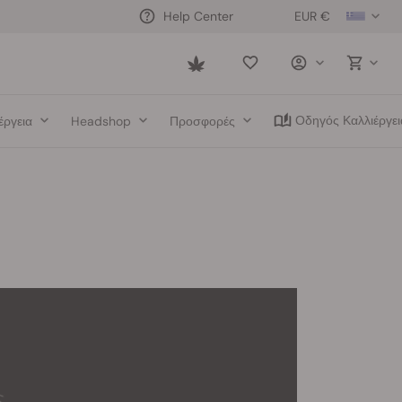
EUR €
Help Center
Saved
items
Οδηγός Καλλιέργει
έργεια
Headshop
Προσφορές