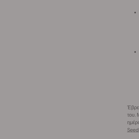
Έβρε
του. 
ημέρα
Seed