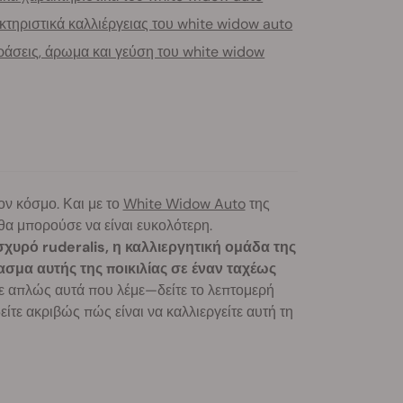
τηριστικά καλλιέργειας του white widow auto
ράσεις, άρωμα και γεύση του white widow
ον κόσμο. Και με το
White Widow Auto
της
θα μπορούσε να είναι ευκολότερη.
υρό ruderalis, η καλλιεργητική ομάδα της
σμα αυτής της ποικιλίας σε έναν ταχέως
ε απλώς αυτά που λέμε—δείτε το λεπτομερή
ίτε ακριβώς πώς είναι να καλλιεργείτε αυτή τη