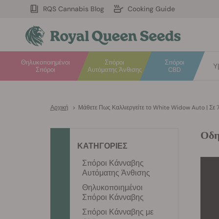
RQS Cannabis Blog
Cooking Guide
Θηλυκοποιημένοι
Σπόροι
Σπόροι
Υ
Σπόροι
Αυτόματης Άνθισης
CBD
Αρχική
>
Μάθετε Πως Καλλιεργείτε το White Widow Auto | Σε 
Οδη
ΚΑΤΗΓΟΡΙΕΣ
Σπόροι Κάνναβης
Αυτόματης Άνθισης
Θηλυκοποιημένοι
Σπόροι Κάνναβης
Σπόροι Κάνναβης με