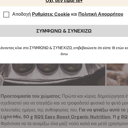
Όχι, δεν είμαι 18+
Αποδοχή
Ρυθμίσεις Cookie
και
Πολιτική Απορρήτου
ΣΥΜΦΩΝΩ & ΣΥΝΕΧΙΖΩ
άνοντας κλικ στο ΣΥΜΦΩΝΩ & ΣΥΝΕΧΙΖΩ, επιβεβαιώνετε ότι είστε 18 ετών κ
άνω
Προετοιμασία του χώματος
: Πρώτα και κύρια, δημιούργησα έ
σχεδιαστεί για να στεγάζει και να τροφοδοτεί φυσικά το φυτό μ
τελευταίες ημέρες της ανθοφορίας του.
Για να φτιάξω αυτό το 
Light·Mix, 50 g
RQS Easy Boost Organic Nutrition
, 11 g
RQ
Φρόντισα να τα αναμίξω όλα μαζί πολύ καλά και μετά χρησιμοπο