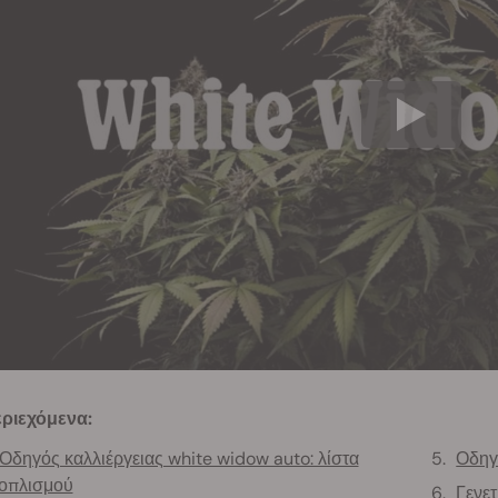
ριεχόμενα:
Οδηγός καλλιέργειας white widow auto: λίστα
Οδηγ
οπλισμού
Γενετ