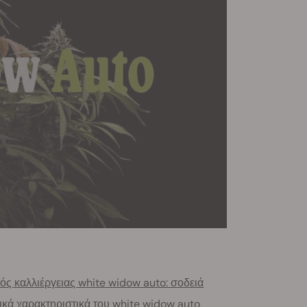
ός καλλιέργειας white widow auto: σοδειά
ικά χαρακτηριστικά του white widow auto