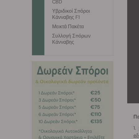
CBD
Υβριδικοί Σπόροι
Κάνναβης F1
Μεικτά Πακέτα
Συλλογή Σπόρων
Κάνναβης
Πε
eξ