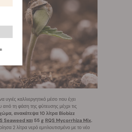
αι
να υγιές καλλιεργητικό μέσο που έχει
ου από τη φάση της φύτευσης μέχρι τις
χώμα, ανακάτεψα 10 λίτρα Biobizz
S Seaweed και
55 g
RQS Mycorrhiza Mix
.
ίησα 2 λίτρα νερό εμπλουτισμένο με το νέο