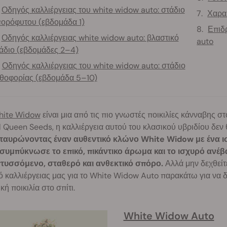
Οδηγός καλλιέργειας του white widow auto: στάδιο
Χαρακ
ορόφυτου (εβδομάδα 1)
Επιδ
Οδηγός καλλιέργειας white widow auto: βλαστικό
auto
άδιο (εβδομάδες 2–4)
Οδηγός καλλιέργειας του white widow auto: στάδιο
θοφορίας (εβδομάδα 5–10)
hite Widow
είναι μια από τις πιο γνωστές ποικιλίες κάνναβης στ
 Queen Seeds, η καλλιέργεια αυτού του κλασικού υβριδίου δεν 
ταυρώνοντας έναν αυθεντικό κλώνο White Widow με ένα ισχ
συμπύκνωσε το επικό, πικάντικο άρωμα και το ισχυρό ανέβα
τυσσόμενο, σταθερό και ανθεκτικό σπόρο.
Αλλά μην δεχθείτ
 καλλιέργειας μας για το White Widow Auto παρακάτω για να δε
κή ποικιλία στο σπίτι.
White Widow Auto