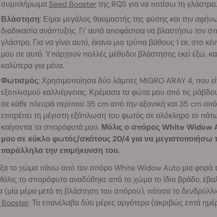
συμπλήρωμα
Seed Booster
της RQS για να ποτίσω τη γλάστρα.
Βλάστηση
: Είμαι μεγάλος θαυμαστής της φύσης και την αφήνω
διαδικασία ανάπτυξης. Γι' αυτό αποφάσισα να βλαστήσω τον σπ
γλάστρα. Για να γίνει αυτό, έκανα μια τρύπα βάθους 1 εκ. στο 
μου σε αυτό. Υπάρχουν πολλές μέθοδοι βλάστησης εκεί έξω, και 
καλύτερα για μένα.
Φωτισμός
: Χρησιμοποίησα δύο λάμπες MIGRO ARAY 4, που εί
εξοπλισμού καλλιέργειας. Κρέμασα τα φώτα μου από τις ράβδου
σε κάθε πλευρά περίπου 35 cm από την αξονική και 35 cm από
επιτρέπει τη μέγιστη εξάπλωση του φωτός σε ολόκληρο το πάτ
καίγονται τα σπορόφυτά μου.
Μόλις ο σπόρος White Widow 
μου σε κύκλο φωτός/σκότους 20/4 για να μεγιστοποιήσω 
παράλληλα την επιμήκυνση του.
ξα το χώμα πάνω από τον σπόρο White Widow Auto μια φορά το
Μόλις το σπορόφυτο αναδύθηκε από το χώμα το ίδιο βράδυ, έβαλ
 (μία μέρα μετά τη βλάστηση του σπόρου), πότισα το δενδρύλλιο
 Booster
. Το επανέλαβα δύο μέρες αργότερα (ακριβώς επτά ημέ