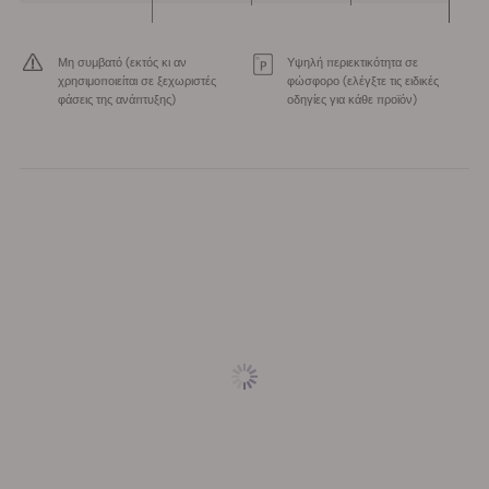
Μη συμβατό (εκτός κι αν
Υψηλή περιεκτικότητα σε
χρησιμοποιείται σε ξεχωριστές
φώσφορο (ελέγξτε τις ειδικές
φάσεις της ανάπτυξης)
οδηγίες για κάθε προϊόν)