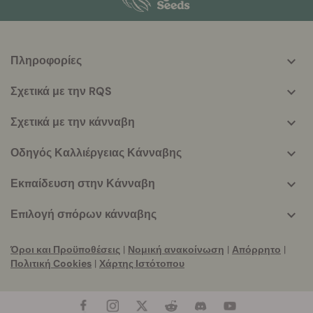
Πληροφορίες
More
helpful
Σχετικά με την RQS
info
Σχετικά με την κάνναβη
Οδηγός Καλλιέργειας Κάνναβης
Εκπαίδευση στην Κάνναβη
Επιλογή σπόρων κάνναβης
Όροι και Προϋποθέσεις
|
Νομική ανακοίνωση
|
Απόρρητο
|
Πολιτική Cookies
|
Χάρτης Ιστότοπου