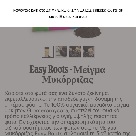
Κάνοντας κλικ στο ΣΥΜΦΩΝΩ & ΣΥΝΕΧΙΖΩ, επιβεβαιώνετε ότι
είστε 18 ετών και άνω
Easy Roots - Μείγμα
Μυκόρριζας
Χαρίστε στα φυτά σας ένα δυνατό ξεκίνημα,
εκμεταλλευόμενοι την αποδεδειγμένη δύναμη της
μητέρας φύσης. Το 100% οργανικό, μοναδικό μείγμα
μυκήτων Glomeromycota, αποτελεί τον φυσικό
τρόπο καλλιέργειας για υγιή, υψηλής ποιότητας
φυτά. Ενισχύοντας την απορροφητικότητα του
ριζικού συστήματος των φυτών σας, το Μείγμα
Μυκόρριζας Easy Roots απλοποιεί τη διαδικασία της