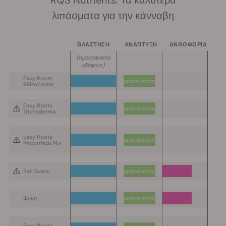
RQS Nutrients: Τα καλύτερα
λιπάσματα για την κάνναβη
ΒΛΑΣΤΗΣΗ
ΑΝΑΠΤΥΞΗ
ΑΝΘΟΦΟΡΙΑ
(
προετοιμασία
εδάφους
)
Easy Roots
μεταφύτευση
Rhizobacter
Easy Roots
μεταφύτευση
Trichoderma
Easy Roots
μεταφύτευση
Mycorrhiza Mix
Bat Guano
μεταφύτευση
Φύκη
μεταφύτευση
Easy Boost