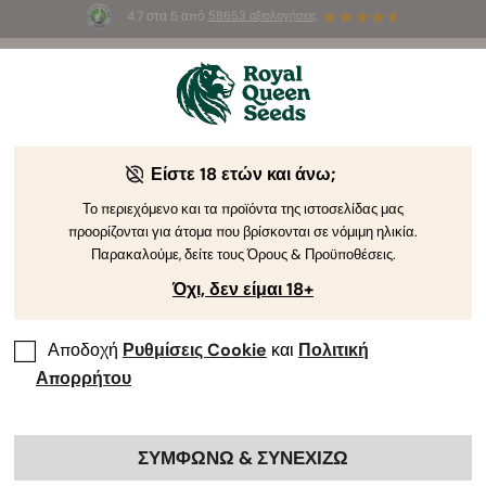
4.7 στα 5 από
58653 αξιολογήσεις
☀️
Summer Sales
: Έως και -50%
σε
επιλεγμένα
προϊόντα! ⏤
Αγοράστε Τώρα
🛍️
Είστε 18 ετών και άνω;
Το περιεχόμενο και τα προϊόντα της ιστοσελίδας μας
προορίζονται για άτομα που βρίσκονται σε νόμιμη ηλικία.
Παρακαλούμε, δείτε τους Όρους & Προϋποθέσεις.
Όχι, δεν είμαι 18+
Αποδοχή
Ρυθμίσεις Cookie
και
Πολιτική
Απορρήτου
ΣΥΜΦΩΝΩ & ΣΥΝΕΧΙΖΩ