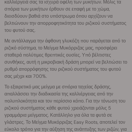
καλλιέργειά σας τα ισχυρά οφέλη των μυκήτων. Μόλις τα
σπόρια των μυκήτων έρθουν σε επαφή με το χώμα,
διεισδύουν βαθιά στο υπόστρωμα όπου αρχίζουν να
βελτιώνουν την απορροφητικότητα του ριζικού συστήματος
του φυτού σας.
Με αντάλλαγμα την άφθονη γλυκόζη που παράγεται από το
ριζικό σύστημα, το Μείγμα Μυκόρριζας μας, προσφέρει
σταθερά πολύτιμες θρεπτικές ουσίες. Υπό βέλτιστες
συνθήκες, αυτή η μικροβιακή δράση μπορεί να βελτιώσει το
ρυθμό απορρόφησης του ριζικού συστήματος του φυτού
σας μέχρι και 700%.
Το εξαιρετικό μας μείγμα με σπόρια ταχείας δράσης,
απαλλάσσει την διαδικασία της καλλιέργειας από την
πολυπλοκότητα και τον περίσσιο κόπο. Για την τόνωση του
ριζικού συστήματος κάθε φυτού χρειάζονται μόλις 5
γραμμάρια μείγματος. Κατάλληλο για όλα τα φυτά σε
γλάστρες. Το Μείγμα Μυκόρριζας Easy Roots, αποτελεί τον
εύκολο τρόπο για την αύξηση της ανάπτυξης των ριζών, για