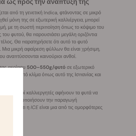
ία ως προς την ανάπτυξή της
αι από τη γενετική Indica, φτάνοντας σε μικρό
εί μόνη της σε εξωτερική καλλιέργεια, μπορεί
δομή, με τη σωστή περιποίηση όπως το κόψιμο του
 του φυτού, θα παρουσιάσει μεγάλη οριζόντια
έλος. Θα παρατηρήσετε ότι αυτό το φυτό
. Μια μικρή αφαίρεση φύλλων θα είναι χρήσιμη,
ου αναπτύσσονται καινούριοι ανθοί.
ντας περίπου
500–550g/φυτό
σε εξωτερικό
τιμά ζεστό κλίμα όπως αυτό της Ισπανίας και
σο, πολλοί καλλιεργητές αφήνουν τα φυτά να
α να μεγιστοποιήσουν την παραγωγή
ταλάβετε ότι η
ICE
είναι μια από τις ομορφότερες