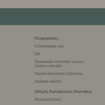
Πληροφορίες
More
helpful
Ο Λογαριασμός σας
info
FAQ
Πληροφορίες αποστολής για τους
σπόρους κάνναβης
Πολιτική Επιστροφής Προϊόντων
Χονδρική πώληση
Οδηγός Καλλιέργειας Κάνναβης
Φύτευση σπόρων