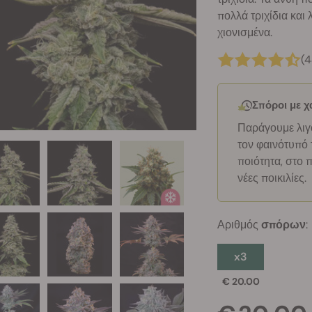
πολλά τριχίδια και
χιονισμένα.
(
Σπόροι με 
Παράγουμε λιγ
τον φαινότυπό 
ποιότητα, στο
νέες ποικιλίες.
Αριθμός
σπόρων
:
x3
€ 20.00