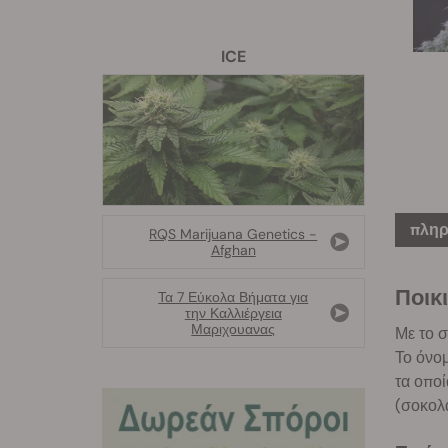
ICE
πληρ
RQS Marijuana Genetics -
Afghan
Ποικ
Τα 7 Εύκολα Βήματα για
την Καλλιέργεια
Μαριχουανας
Με το σ
Το όνομ
τα οποί
(σοκολά