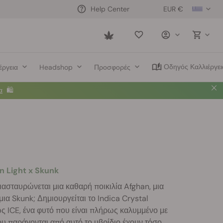
EUR €
Help Center
Saved
items
Οδηγός Καλλιέργει
έργεια
Headshop
Προσφορές
α
🛍️
n Light x Skunk
διασταυρώνεται μια καθαρή ποικιλία Afghan, μια
μια Skunk; Δημιουργείται το Indica Crystal
ς ICE, ένα φυτό που είναι πλήρως καλυμμένο με
που παράγονται από αυτό το υβρίδιο έχουν τόσο