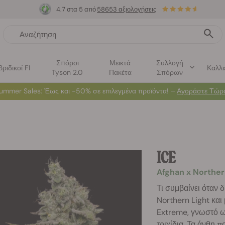
4.7 στα 5 από
58653 αξιολογήσεις
Σπόροι
Μεικτά
Συλλογή
βριδικοί F1
Καλλι
Tyson 2.0
Πακέτα
Σπόρων
ummer Sales
: Έως και -50% σε επιλεγμένα προϊόντα! ⏤
Αγοράστε Τώρ
ICE
Afghan x Norther
Τι συμβαίνει όταν 
Northern Light και 
Extreme, γνωστό ω
τριχίδια. Τα άνθη 