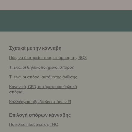
Σχετικά με την κάνναβη
Πώς να διατηρείτε τους σπόρους της RQS
Τι ειναι οι θηλυκοποιημενοι σποροι;
Τι είναι οι σπόροι αυτόματης άνθισης
Κανονικά, CBD, αυτόματα και θηλυκά
σπόρια
Καλλιέργεια υβριδικών σπόρων F1
Επιλογή σπόρων κάνναβης
Ποικιλίες πλούσιες σε THC