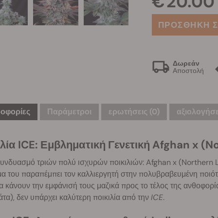
€ 20.00
ΠΡΟΣΘΗΚΗ Σ
Δωρεάν
Αποστολή
οφορίες
Παράμετροι
ερωτήσεις
(0)
αξιολογήσε
ιλία ICE: Εμβληματική Γενετική Afghan x (N
υνδυασμό τριών πολύ ισχυρών ποικιλιών: Afghan x (Northern L
α του παραπέμπει τον καλλιεργητή στην πολυβραβευμένη ποιότη
α κάνουν την εμφάνισή τους μαζικά προς το τέλος της ανθοφορία
τα), δεν υπάρχει καλύτερη ποικιλία από την
ICE
.