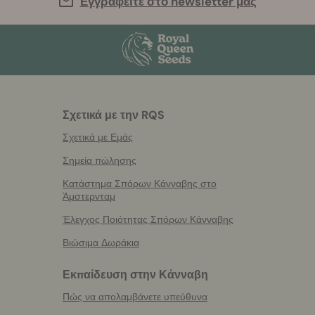
Εγγραφείτε στο newsletter μας
Σχετικά με την RQS
Σχετικά με Εμάς
Σημεία πώλησης
Κατάστημα Σπόρων Κάνναβης στο
Άμστερνταμ
Έλεγχος Ποιότητας Σπόρων Κάνναβης
Βιώσιμα Δωράκια
Εκπαίδευση στην Κάνναβη
Πώς να απολαμβάνετε υπεύθυνα