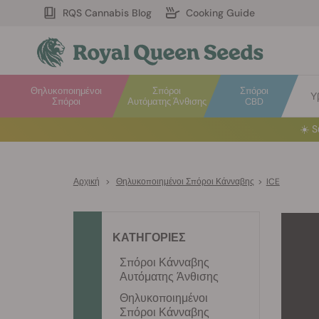
RQS Cannabis Blog
Cooking Guide
Θηλυκοποιημένοι
Σπόροι
Σπόροι
Υ
Σπόροι
Αυτόματης Άνθισης
CBD
☀️
S
Αρχική
>
Θηλυκοποιημένοι Σπόροι Κάνναβης
>
ICE
ΚΑΤΗΓΟΡΙΕΣ
Σπόροι Κάνναβης
Αυτόματης Άνθισης
Θηλυκοποιημένοι
Σπόροι Κάνναβης