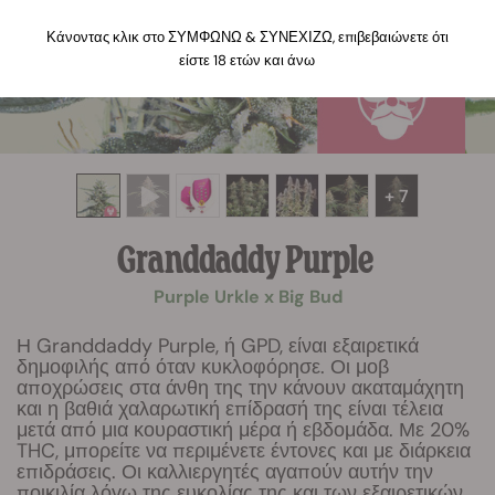
Κάνοντας κλικ στο ΣΥΜΦΩΝΩ & ΣΥΝΕΧΙΖΩ, επιβεβαιώνετε ότι
είστε 18 ετών και άνω
+ 7
Granddaddy Purple
Purple Urkle x Big Bud
Η Granddaddy Purple, ή GPD, είναι εξαιρετικά
δημοφιλής από όταν κυκλοφόρησε. Οι μοβ
αποχρώσεις στα άνθη της την κάνουν ακαταμάχητη
και η βαθιά χαλαρωτική επίδρασή της είναι τέλεια
μετά από μια κουραστική μέρα ή εβδομάδα. Με 20%
THC, μπορείτε να περιμένετε έντονες και με διάρκεια
επιδράσεις. Οι καλλιεργητές αγαπούν αυτήν την
ποικιλία λόγω της ευκολίας της και των εξαιρετικών