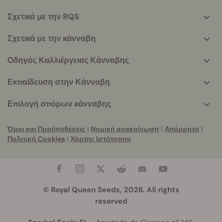
More
helpful
Σχετικά με την RQS
info
Σχετικά με την κάνναβη
Οδηγός Καλλιέργειας Κάνναβης
Εκπαίδευση στην Κάνναβη
Επιλογή σπόρων κάνναβης
Όροι και Προϋποθέσεις
|
Νομική ανακοίνωση
|
Απόρρητο
|
Πολιτική Cookies
|
Χάρτης Ιστότοπου
© Royal Queen Seeds, 2026. All rights
reserved