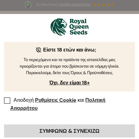
4.7 στα 5 από
58690 αξιολογήσεις
☀️
Summer Sales
: Έως και -50%
σε
επιλεγμένα
προϊόντα! ⏤
Αγοράστε Τώρα
🛍️
Είστε 18 ετών και άνω;
-30%
Το περιεχόμενο και τα προϊόντα της ιστοσελίδας μας
προορίζονται για άτομα που βρίσκονται σε νόμιμη ηλικία.
Παρακαλούμε, δείτε τους Όρους & Προϋποθέσεις.
Όχι, δεν είμαι 18+
Αποδοχή
Ρυθμίσεις Cookie
και
Πολιτική
Απορρήτου
ΣΥΜΦΩΝΩ & ΣΥΝΕΧΙΖΩ