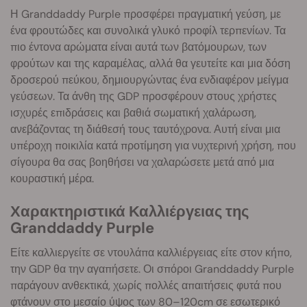
Η Granddaddy Purple προσφέρει πραγματική γεύση, με
ένα φρουτώδες και συνολικά γλυκό προφίλ τερπενίων. Τα
πιο έντονα αρώματα είναι αυτά των βατόμουρων, των
φρούτων και της καραμέλας, αλλά θα γευτείτε και μια δόση
δροσερού πεύκου, δημιουργώντας ένα ενδιαφέρον μείγμα
γεύσεων. Τα άνθη της GDP προσφέρουν στους χρήστες
ισχυρές επιδράσεις και βαθιά σωματική χαλάρωση,
ανεβάζοντας τη διάθεσή τους ταυτόχρονα. Αυτή είναι μια
υπέροχη ποικιλία κατά προτίμηση για νυχτερινή χρήση, που
σίγουρα θα σας βοηθήσει να χαλαρώσετε μετά από μια
κουραστική μέρα.
Χαρακτηριστικά Καλλιέργειας της
Granddaddy Purple
Είτε καλλιεργείτε σε ντουλάπα καλλιέργειας είτε στον κήπο,
την GDP θα την αγαπήσετε. Οι σπόροι Granddaddy Purple
παράγουν ανθεκτικά, χωρίς πολλές απαιτήσεις φυτά που
φτάνουν στο μεσαίο ύψος των 80–120cm σε εσωτερικό