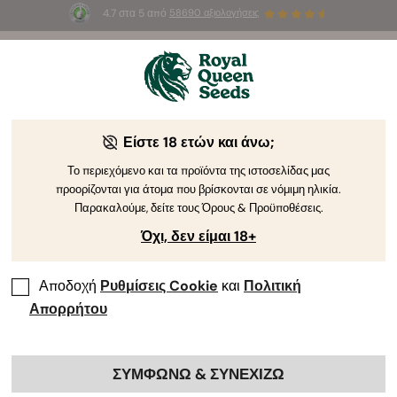
4.7 στα 5 από
58690 αξιολογήσεις
🎁
3 σπόρους White Widow Auto
ΔΩΡΕΑΝ για τους
πρώτους 100 που θα χρησιμοποιήσουν τον κωδικό
AUGUST26 🌿
Είστε 18 ετών και άνω;
Το περιεχόμενο και τα προϊόντα της ιστοσελίδας μας
προορίζονται για άτομα που βρίσκονται σε νόμιμη ηλικία.
Παρακαλούμε, δείτε τους Όρους & Προϋποθέσεις.
Όχι, δεν είμαι 18+
Αποδοχή
Ρυθμίσεις Cookie
και
Πολιτική
Απορρήτου
ΣΥΜΦΩΝΩ & ΣΥΝΕΧΙΖΩ