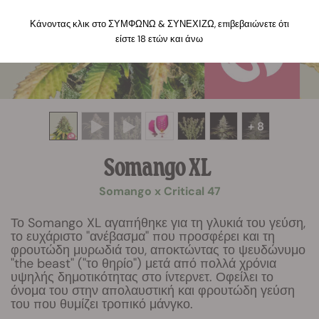
Κάνοντας κλικ στο ΣΥΜΦΩΝΩ & ΣΥΝΕΧΙΖΩ, επιβεβαιώνετε ότι
είστε 18 ετών και άνω
+ 8
Somango XL
Somango x Critical 47
Το Somango XL αγαπήθηκε για τη γλυκιά του γεύση,
το ευχάριστο "ανέβασμα" που προσφέρει και τη
φρουτώδη μυρωδιά του, αποκτώντας το ψευδώνυμο
"the beast" ("το θηρίο") μετά από πολλά χρόνια
υψηλής δημοτικότητας στο ίντερνετ. Οφείλει το
όνομα του στην απολαυστική και φρουτώδη γεύση
του που θυμίζει τροπικό μάνγκο.