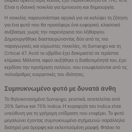
διαρκεί αρκετή ώρα, καθώς έχει περιεκτικότητα σε THC 18%.
Είναι η ιδανική ποικιλία για έμπνευση και δημιουργία.
Η ποικιλία, παρουσιάστηκε αρχικά για να καλύψει τη ζήτηση
για ένα φυτό που θα προσέφερε ένα ευφορικό, κλασσικό
ανέβασμα, χωρίς την παρενέργεια του λήθαργου.
Δημιουργήθηκε διασταυρώνοντας δύο από τις πιο
παραγωγικές και εύρωστες ποικιλίες, τη Somango και τη
Critical 47. Αυτό το υβρίδιο έχει δοκιμαστεί σε τεράστια
κλίμακα. Μάλιστα, αφού αυξήθηκε η διαθεσιμότητά του, έχει
κερδίσει την προτίμηση πολλών, που επωφελούνται από τις
πολυάριθμες ευεργετικές του ιδιότητες.
Συμπυκνωμένο φυτό με δυνατά άνθη
Το θηλυκοποιημένο Somango, γενετικά, αποτελείται από
25% Sativa και 75% Indica. Η κυριαρχία του Indica είναι
υπεύθυνη για τη γρήγορη επίδραση που επιφέρει. Το φυτό
μεγαλώνει έχοντας συμπυκνωμένο σχήμα,ενώ παράλληλα
διατηρεί μια όμορφη και εκλεπτυσμένη μορφή. Φτάνει το