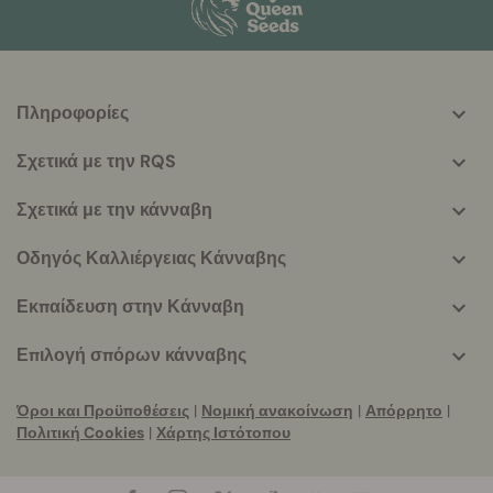
Πληροφορίες
More
helpful
Σχετικά με την RQS
info
Σχετικά με την κάνναβη
Οδηγός Καλλιέργειας Κάνναβης
Εκπαίδευση στην Κάνναβη
Επιλογή σπόρων κάνναβης
Όροι και Προϋποθέσεις
|
Νομική ανακοίνωση
|
Απόρρητο
|
Πολιτική Cookies
|
Χάρτης Ιστότοπου