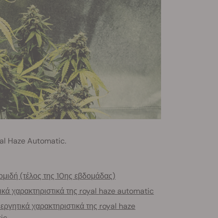
al Haze Automatic.
ομιδή (τέλος της 10ης εβδομάδας)
ικά χαρακτηριστικά της royal haze automatic
εργητικά χαρακτηριστικά της royal haze
ic