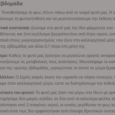
 Εβδομάδα
:
Τοποθετήσαμε το φως 40cm πάνω από το νεαρό φυτό μας. Η απ
χύσουμε τη φωτοσύνθεση και να μεγιστοποιήσουμε την έκθεση σ
τικά συστατικά:
Δώσαμε στο φυτό μας την ίδια φόρμουλα που 
έτοντας και 2ml εκχύλισμα ζαχαρότευτλου ανά λίτρο νερού, ώσ
τικά στους μικροοργανισμούς που ζουν στο καλλιεργητικό μέσο. 
της εβδομάδας και άλλα 0.7 λίτρα στη μέση της.
σμα:
Καθώς το φυτό μας ξεκίνησε να μεγαλώνει αρκετά, αποφασ
ποιήσουμε τις μεταβολικές τους απαιτήσεις. Μουσκέψαμε το καλλ
εια της πρώτης εβδομάδας, χορηγώντας το όποτε το χώμα ξεραι
βάλλον:
Ο ξηρός καιρός έκανε την υγρασία να πέφτει συνεχώς. 
με στον καλλιεργητικό χώρο, ώστε να διατηρήσουμε την ένδει
σταση του φυτού:
Το φυτό μας ήταν πια γύρω στα 19cm με αρ
τηρήσαμε δύο μικρές κηλίδες σε δύο από τα κατώτερα φύλλα, 
τίστηκαν από 2 σταγόνες νερού, οι οποίες μεγέθυναν το φως κ
τικό είναι πως δεν εμφανίστηκαν από έλλειψη θρεπτικών συστα