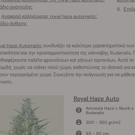
άδιο ανάπτυξης
Επιδρ
Αναφορά καλλιέργειας royal haze automatic:
άδιο άνθισης
yal Haze Automatic
συνδυάζει τα καλύτερα χαρακτηριστικά τω
τικότητα και την προσαρμοστικότητα της κάνναβης Ruderalis. 
νδιαφέρουσα παλέτα φρουτένιων και γήινων τερπενίων. Αυτό το
μιδή, χωρίς να πιάνει πολύ χώρο, καθιστώντας το ιδανικό για κα
χουν περιορισμένο χώρο. Συνεχίστε την ανάγνωση για να μάθετε 
matic.
Royal Haze Auto
Amnesia Haze x Skunk x
Ruderalis
300 - 350 gr/m2
65 - 85 cm