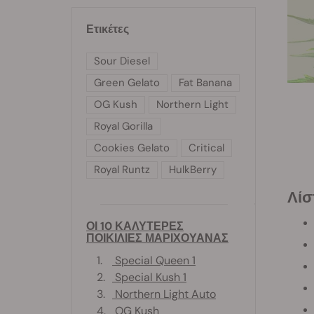
Ετικέτες
Sour Diesel
Green Gelato
Fat Banana
OG Kush
Northern Light
Royal Gorilla
Cookies Gelato
Critical
Royal Runtz
HulkBerry
Λί
ΟΙ 10 ΚΑΛΥΤΕΡΕΣ
ΠΟΙΚΙΛΙΕΣ ΜΑΡΙΧΟΥΑΝΑΣ
1.
Special Queen 1
2.
Special Kush 1
3.
Northern Light Auto
4.
OG Kush