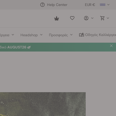
EUR €
Help Center
Saved
items
Οδηγός Καλλιέργει
έργεια
Headshop
Προσφορές
δικό
AUGUST26 🌿