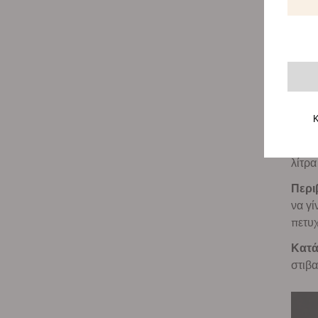
Επιλ
Θρεπ
θα το
Κ
Αφού 
λίτρα
Περι
να γί
πετυχ
Κατά
στιβα