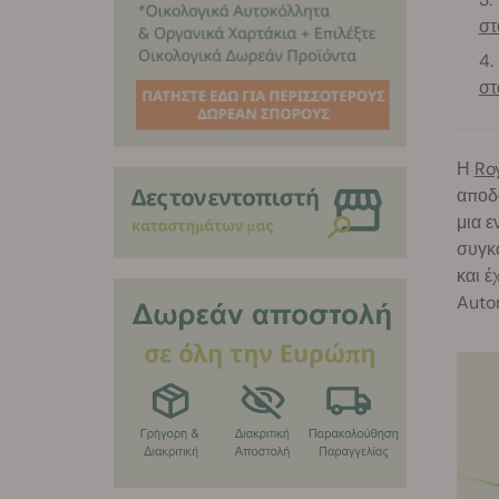
στ
στ
Η
Ro
αποδο
μια ε
συγκο
και έ
Auto