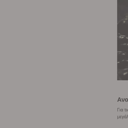
Ανα
Για τ
μεγάλ