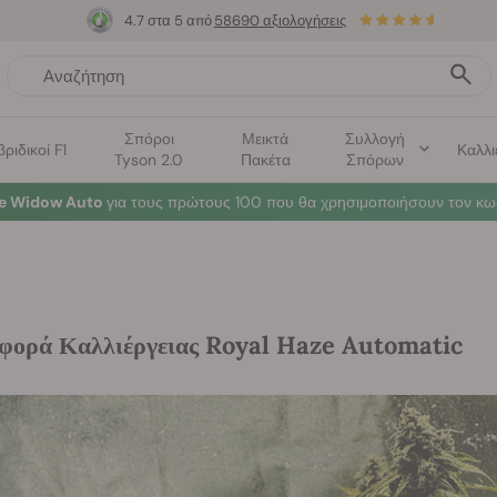
4.7 στα 5 από
58690 αξιολογήσεις
Σπόροι
Μεικτά
Συλλογή
βριδικοί F1
Καλλι
Tyson 2.0
Πακέτα
Σπόρων
te Widow Auto
για τους πρώτους 100 που θα χρησιμοποιήσουν τον κω
φορά Καλλιέργειας Royal Haze Automatic