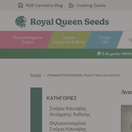
RQS Cannabis Blog
Cooking Guide
Θηλυκοποιημένοι
Σπόροι
Σπόροι
Υ
Σπόροι
Αυτόματης Άνθισης
CBD
🎁
3 δωρεάν Whi
Αρχική
>
Αναφορά Καλλιέργειας Royal Haze Automatic
Ανα
ΚΑΤΗΓΟΡΙΕΣ
Σπόροι Κάνναβης
Αυτόματης Άνθισης
Θηλυκοποιημένοι
Σπόροι Κάνναβης