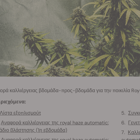
ορά καλλιέργειας βδομάδα-προς-βδομάδα για την ποικιλία Roy
ριεχόμενα:
Λίστα εξοπλισμούt
Συγκ
Αναφορά καλλιέργειας της royal haze automatic:
Γενετ
άδιο βλάστησης (1η εβδομάδα)
Καλλι
Αναφορά καλλιέργειας της royal haze automatic:
automat