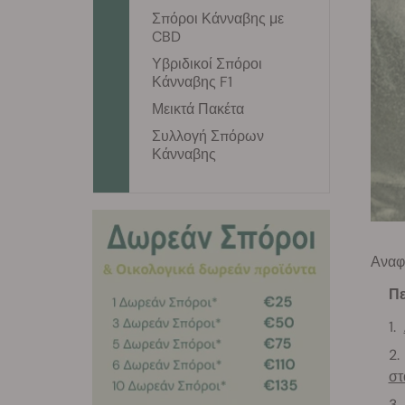
Σπόροι Κάνναβης με
CBD
Υβριδικοί Σπόροι
Κάνναβης F1
Μεικτά Πακέτα
Συλλογή Σπόρων
Κάνναβης
Αναφ
Πε
στ