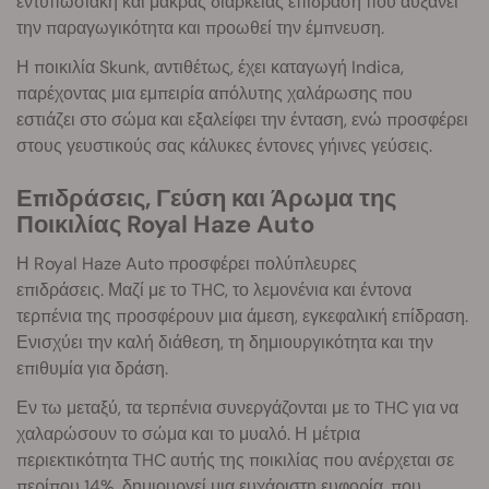
εντυπωσιακή και μακράς διάρκειας επίδραση που αυξάνει
την παραγωγικότητα και προωθεί την έμπνευση.
Η ποικιλία Skunk, αντιθέτως, έχει καταγωγή Indica,
παρέχοντας μια εμπειρία απόλυτης χαλάρωσης που
εστιάζει στο σώμα και εξαλείφει την ένταση, ενώ προσφέρει
στους γευστικούς σας κάλυκες έντονες γήινες γεύσεις.
Επιδράσεις, Γεύση και Άρωμα της
Ποικιλίας Royal Haze Auto
Η Royal Haze Auto προσφέρει πολύπλευρες
επιδράσεις. Μαζί με το THC, το λεμονένια και έντονα
τερπένια της προσφέρουν μια άμεση, εγκεφαλική επίδραση.
Ενισχύει την καλή διάθεση, τη δημιουργικότητα και την
επιθυμία για δράση.
Εν τω μεταξύ, τα τερπένια συνεργάζονται με το THC για να
χαλαρώσουν το σώμα και το μυαλό. Η μέτρια
περιεκτικότητα THC αυτής της ποικιλίας που ανέρχεται σε
περίπου 14%, δημιουργεί μια ευχάριστη ευφορία, που