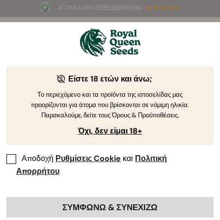
4.7 στα 5 από
58744 αξιολογήσεις
🎁
3 σπόρους White Widow Auto
ΔΩΡΕΑΝ για τους
πρώτους 100 που θα χρησιμοποιήσουν τον κωδικό
AUGUST26 🌿
Είστε 18 ετών και άνω;
Το περιεχόμενο και τα προϊόντα της ιστοσελίδας μας
προορίζονται για άτομα που βρίσκονται σε νόμιμη ηλικία.
Παρακαλούμε, δείτε τους Όρους & Προϋποθέσεις.
Όχι, δεν είμαι 18+
Αποδοχή
Ρυθμίσεις Cookie
και
Πολιτική
Απορρήτου
ΣΥΜΦΩΝΩ & ΣΥΝΕΧΙΖΩ