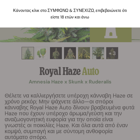
Κάνοντας κλικ στο ΣΥΜΦΩΝΩ & ΣΥΝΕΧΙΖΩ, επιβεβαιώνετε ότι
είστε 18 ετών και άνω
+ 3
Royal Haze
Auto
Amnesia Haze x Skunk x Ruderalis
Θέλετε να καλλιεργήσετε υπέροχη κάνναβη Haze σε
χρόνο ρεκόρ; Μην ψάχνετε άλλο—οι σπόροι
κάνναβης Royal Haze Auto δίνουν βραβευμένα φυτά
Haze που έχουν υπέροχο άρωμα/γεύση και την
αναζωογονητική ευφορία για την οποία είναι
γνωστές οι ποικιλίες Haze. Και όλα αυτά από έναν
κομψό, συμπαγή και με σύντομη ανθοφορία
αυτόματο σπόρο.