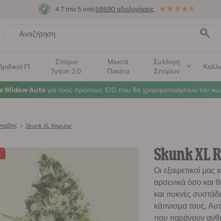
4.7 στα 5 από
58690 αξιολογήσεις
Σπόροι
Μεικτά
Συλλογή
βριδικοί F1
Καλλι
Tyson 2.0
Πακέτα
Σπόρων
te Widow Auto
για τους πρώτους 100 που θα χρησιμοποιήσουν τον κω
νναβης
>
Skunk XL Regular
Skunk XL R
Οι εξαιρετικοί μας
αρσενικά όσο και 
και πυκνές συστάδ
κάπνισμα τους. Αυτ
που παράγουν ανθε