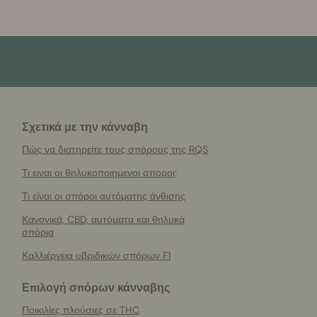
Σχετικά με την κάνναβη
Πώς να διατηρείτε τους σπόρους της RQS
Τι ειναι οι θηλυκοποιημενοι σποροι;
Τι είναι οι σπόροι αυτόματης άνθισης
Κανονικά, CBD, αυτόματα και θηλυκά
σπόρια
Καλλιέργεια υβριδικών σπόρων F1
Επιλογή σπόρων κάνναβης
Ποικιλίες πλούσιες σε THC