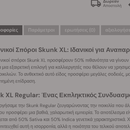
Δωρεάν
Αποστολή
οφορίες
Παράμετροι
ερωτήσεις
(0)
αξιολογήσε
νικοί Σπόροι Skunk XL: Ιδανικοί για Αναπ
νικοί σπόροι Skunk XL προσφέρουν 50% πιθανότητα να γίνουν 
α μια εξαιρετική επιλογή για καλλιεργητές που θέλουν να χρησιμ
ικιλιών. Το ανθεκτικό αυτό είδος προσφέρει μεγάλες σοδειές, 
πημένη επίδραση.
k XL Regular: Ένας Εκπληκτικός Συνδυασμό
γήσαμε την Skunk Regular ζευγαρώνοντας την ποικιλία που άλλα
ου προσφέρει μια βαθιά, χαλαρωτική εμπειρία. Το αποτέλεσμα εί
εται από 50% Sativa και 50% Indica γενετικά χαρακτηριστικά.
επιτευχθεί αυτή η ισορροπία, αλλά η ποιότητα του τελικού αποτε