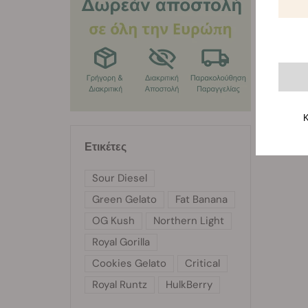
συνεργα
Μπορείτ
θηλυκο
Κ
Ετικέτες
Sour Diesel
Green Gelato
Fat Banana
OG Kush
Northern Light
Royal Gorilla
Cookies Gelato
Critical
Royal Runtz
HulkBerry