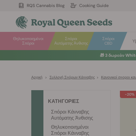
RQS Cannabis Blog
Cooking Guide
Θηλυκοποιημένοι
Σπόροι
Σπόροι
Υ
Σπόροι
Αυτόματης Άνθισης
CBD
🎁
3 δωρεάν Whi
Αρχική
>
Συλλογή Σπόρων Κάνναβης
>
Κανονικοί σποροι κα
-20%
ΚΑΤΗΓΟΡΙΕΣ
Σπόροι Κάνναβης
Αυτόματης Άνθισης
Θηλυκοποιημένοι
Σπόροι Κάνναβης