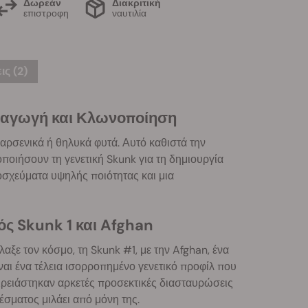
Δωρεάν
Διακριτική
επιστροφη
ναυτιλία
ις (2)
αραγωγή και Κλωνοποίηση
αρσενικά ή θηλυκά φυτά. Αυτό καθιστά την
οποιήσουν τη γενετική Skunk για τη δημιουργία
μοσχεύματα υψηλής ποιότητας και μια
ς Skunk 1 και Afghan
ξε τον κόσμο, τη Skunk #1, με την Afghan, ένα
ναι ένα τέλεια ισορροπημένο γενετικό προφίλ που
 Χρειάστηκαν αρκετές προσεκτικές διασταυρώσεις
λέσματος μιλάει από μόνη της.