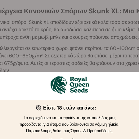
ιέργεια Κανονικών Σπόρων Skunk XL: Μια 
νικοί σπόροι Skunk XL αποδίδουν εξαιρετικά καλά τόσο σε εσωτ
α αντέχει αρκετά το κρύο, θα αποδώσει καλύτερα σε ήπιο κλίμ
 υπέροχα άνθη με μωβ, μπλε και σκούρες πράσινες αποχρώσεις.
λλιεργείται σε εσωτερικό χώρο, φτάνει περίπου τα 60–100cm σε
άγει 600–650g/m². Σε εξωτερικό χώρο θα φτάσει μέχρι το τερ
αι 675g/φυτό. Αυτές οι τεράστιες σοδειές θα φτάσουν στα χέρι
δων.
α, Γεύση και Επίδραση των Κανονικών Σπ
ky
ιλίες Skunk είναι γνωστές για τα έντονα, χαρακτηριστικά αρώματ
Είστε 18 ετών και άνω;
 και πιπεράτους τόνους. Πρόκειται για μια εξαιρετικά έντονη πο
Το περιεχόμενο και τα προϊόντα της ιστοσελίδας μας
ατος και βομβαρδίζει τη μύτη και τους γευστικούς κάλυκες με κ
προορίζονται για άτομα που βρίσκονται σε νόμιμη ηλικία.
 διαχρονικός τιτάνας, θα κατακλύσει το μυαλό και το σώμα σας. 
Παρακαλούμε, δείτε τους Όρους & Προϋποθέσεις.
ο 17% μπορεί να φαίνεται λίγη, μεγάλες ποσότητες χαλαρωτικώ