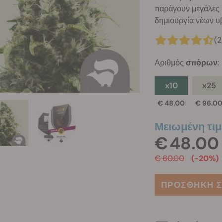
παράγουν μεγάλες π
δημιουργία νέων υ
(2
Αριθμός
σπόρων
:
x10
x25
€ 48.00
€ 96.0
Μειωμένη τιμ
€ 48.00
€ 60.00
(-20%)
ΠΡΟΣΘΗΚΗ Σ