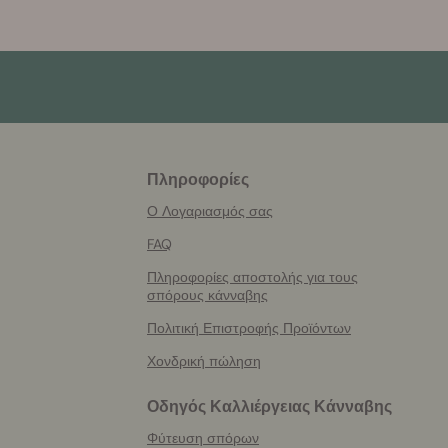
Πληροφορίες
More
helpful
Ο Λογαριασμός σας
info
FAQ
Πληροφορίες αποστολής για τους
σπόρους κάνναβης
Πολιτική Επιστροφής Προϊόντων
Χονδρική πώληση
Οδηγός Καλλιέργειας Κάνναβης
Φύτευση σπόρων