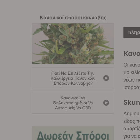
Κανονικοί σποροι κανναβης
πληρ
Κανο
Οι κανο
ποικιλί
Γιατί Να Επιλέξετε Την
Καλλιέργεια Κανονικών
νέων πο
Σπόρων Κάνναβης?
ισορρο
Κανονικοί Vs
Skun
Θηλυκοποιημένοι Vs
Αυτοφυείς Vs CBD
Δημιουρ
είδος π
απαρτίζ
για να 