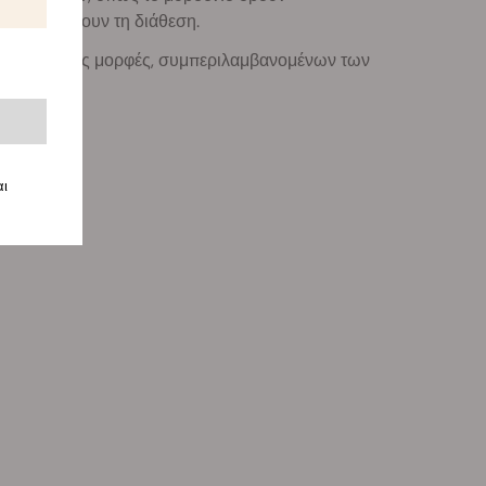
σας ανεβάσουν τη διάθεση.
διάφορες άλλες μορφές, συμπεριλαμβανομένων των
αι