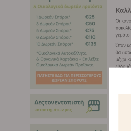
Καλλ
Οι κανο
ποικιλί
γεμάτο
Όταν κα
θα παρ
μέχρι κ
εβδομά
Άρωμ
Skun
Οι ποικ
γλυκούς
καπνίσμ
Αυτός ο
γύρω στ