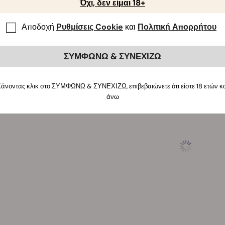
Όχι, δεν είμαι 18+
τικά με το κανναβινοειδές για να χαλαρώσουν το σώμα και να 
Αποδοχή
Ρυθμίσεις Cookie
και
Πολιτική Απορρήτου
ε να βιώσετε την εξαιρετική γενετική της ποικιλίας Skunk σε 
ποιημένων και των αυτόματης άνθισης ποικιλιών μας.
ΣΥΜΦΩΝΩ & ΣΥΝΕΧΙΖΩ
άνοντας κλικ στο ΣΥΜΦΩΝΩ & ΣΥΝΕΧΙΖΩ, επιβεβαιώνετε ότι είστε 18 ετών κ
άνω