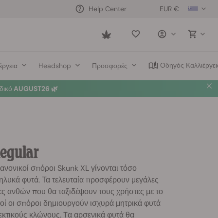
EUR €
Help Center
Saved
items
Οδηγός Καλλιέργει
έργεια
Headshop
Προσφορές
δικό
AUGUST26 🌿
egular
 κανονικοί σπόροι Skunk XL γίνονται τόσο
θηλυκά φυτά. Τα τελευταία προσφέρουν μεγάλες
ες ανθών που θα ταξιδέψουν τους χρήστες με το
οί οι σπόροι δημιουργούν ισχυρά μητρικά φυτά
κτικούς κλώνους. Tα αρσενικά φυτά θα