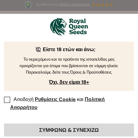
4.7 στα 5 από
58653 αξιολογήσεις
☀️
Summer Sales
: Έως και -50%
σε
επιλεγμένα
προϊόντα! ⏤
Αγοράστε Τώρα
🛍️
Είστε 18 ετών και άνω;
Το περιεχόμενο και τα προϊόντα της ιστοσελίδας μας
προορίζονται για άτομα που βρίσκονται σε νόμιμη ηλικία.
Παρακαλούμε, δείτε τους Όρους & Προϋποθέσεις.
Όχι, δεν είμαι 18+
Αποδοχή
Ρυθμίσεις Cookie
και
Πολιτική
Απορρήτου
ΣΥΜΦΩΝΩ & ΣΥΝΕΧΙΖΩ