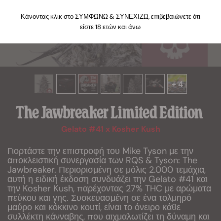
Κάνοντας κλικ στο ΣΥΜΦΩΝΩ & ΣΥΝΕΧΙΖΩ, επιβεβαιώνετε ότι
είστε 18 ετών και άνω
+ 4
The Jawbreaker Limited Edition
Gelato #41 x Kosher Kush
Γιορτάστε την επιστροφή του Mike Tyson με την
αποκλειστική συνεργασία των RQS & Tyson: The
Jawbreaker. Περιορισμένη σε μόλις 2.000 τεμάχια,
αυτή η ειδική έκδοση συνδυάζει την Gelato #41 και
την Kosher Kush, παρέχοντας 27% THC με αρώματα
πεύκου και γης. Συσκευασμένη σε ένα τολμηρό
μαύρο και κόκκινο κουτί, είναι το όνειρο κάθε
συλλέκτη κάνναβης, που αιχμαλωτίζει τη δύναμη και