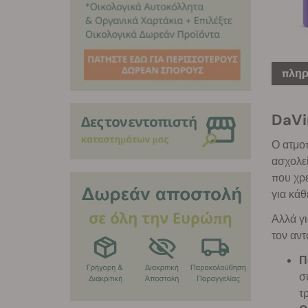
πληρ
DaVi
Ο ατμοπ
ασχολεί
που χρε
για κάθ
Αλλά γι
τον αντ
Π
σ
τ