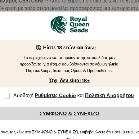
άλαμος Cool Core™:
Αυτό το χαρακτηριστικό μειώνει τη θερμ
ύγκριση με παλαιότερα μοντέλα, προσφέροντας μια εμπειρία ατμ
παράμιλλη.
λεγχος θερμοκρασίας ακριβείας:
Εκτός από τις τέσσερις έξυ
ρήστες έχουν επίσης την επιλογή να ελέγχουν τη θερμοκρασία ανά
κριβώς όπου θέλετε.
εγαλύτερος φούρνος:
Το μέγεθος του θερμικού θαλάμου έχει α
Είστε 18 ετών και άνω;
λικού. Περιέχει μπίλια από γυαλί ζιρκονίας για βελτιωμένη λειτου
Το περιεχόμενο και τα προϊόντα της ιστοσελίδας μας
υξημένη χωρητικότητα μπαταρίας:
Με πλήρη φόρτιση, μπορεί
προορίζονται για άτομα που βρίσκονται σε νόμιμη ηλικία.
επτών, προτού χρειαστεί φόρτιση η μπαταρία αυτού του θηρίου. 
Παρακαλούμε, δείτε τους Όρους & Προϋποθέσεις.
Όχι, δεν είμαι 18+
ιαγραφές
ατασκευασμένος από αλουμίνιο αεροσκαφών
Αποδοχή
Ρυθμίσεις Cookie
και
Πολιτική Απορρήτου
ύρος θερμοκρασίας 0–221ºC
ιαστάσεις: 4.5 × 9.2 × 2.5 cm
ΣΥΜΦΩΝΩ & ΣΥΝΕΧΙΖΩ
άρος: 159 γραμμάρια
άνοντας κλικ στο ΣΥΜΦΩΝΩ & ΣΥΝΕΧΙΖΩ, επιβεβαιώνετε ότι είστε 18 ετών κ
ίηση
άνω