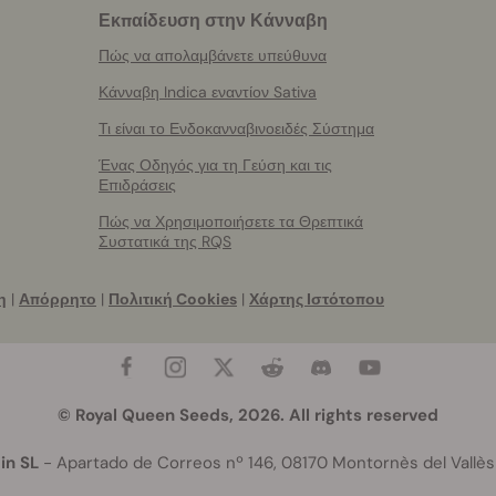
Εκπαίδευση στην Κάνναβη
Πώς να απολαμβάνετε υπεύθυνα
Κάνναβη Indica εναντίον Sativa
Τι είναι το Ενδοκανναβινοειδές Σύστημα
Ένας Οδηγός για τη Γεύση και τις
Επιδράσεις
Πώς να Χρησιμοποιήσετε τα Θρεπτικά
Συστατικά της RQS
η
|
Απόρρητο
|
Πολιτική Cookies
|
Χάρτης Ιστότοπου
© Royal Queen Seeds, 2026. All rights reserved
in SL
- Apartado de Correos nº 146, 08170 Montornès del Vallès