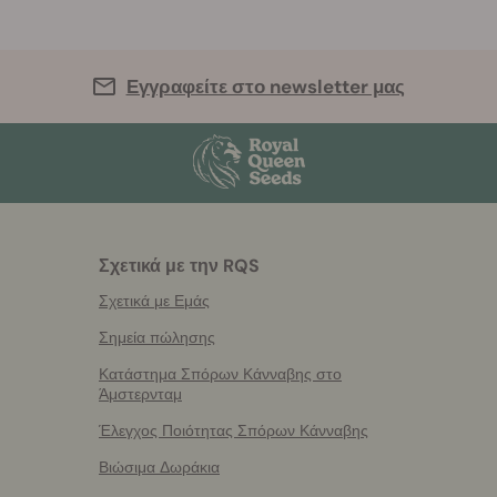
Εγγραφείτε στο newsletter μας
Σχετικά με την RQS
Σχετικά με Εμάς
Σημεία πώλησης
Κατάστημα Σπόρων Κάνναβης στο
Άμστερνταμ
Έλεγχος Ποιότητας Σπόρων Κάνναβης
Βιώσιμα Δωράκια