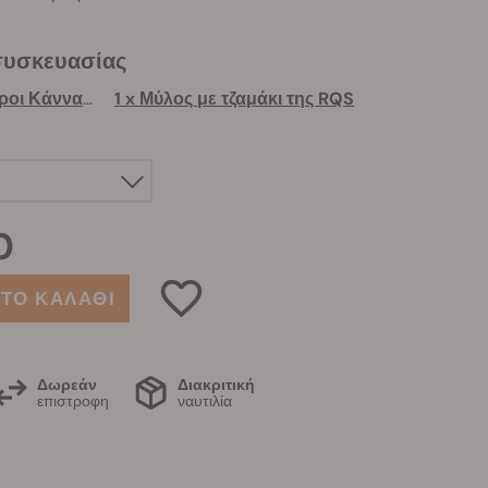
συσκευασίας
1 x 3 Δωρεάν Σπόροι Κάνναβης
1 x Μύλος με τζαμάκι της RQS
0
ΤΟ ΚΑΛΑΘΙ
Δωρεάν
Διακριτική
επιστροφη
ναυτιλία