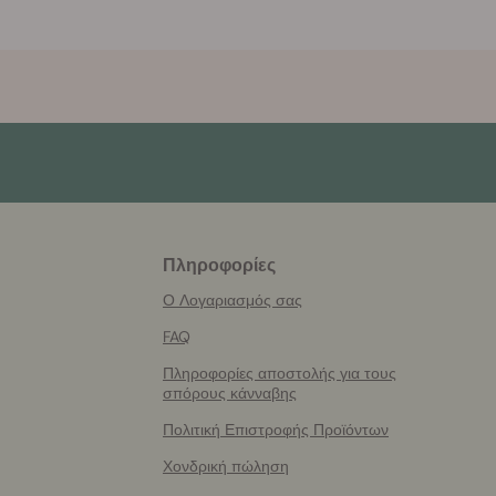
Πληροφορίες
More
helpful
Ο Λογαριασμός σας
info
FAQ
Πληροφορίες αποστολής για τους
σπόρους κάνναβης
Πολιτική Επιστροφής Προϊόντων
Χονδρική πώληση