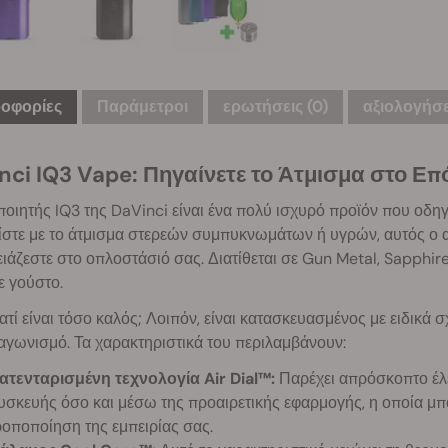
οφορίες
Παράμετροι
ερωτήσεις
(0)
αξιολογήσε
nci IQ3 Vape: Πηγαίνετε το Άτμισμα στο Επ
οιητής IQ3 της DaVinci είναι ένα πολύ ισχυρό προϊόν που οδηγε
στε με το άτμισμα στερεών συμπυκνωμάτων ή υγρών, αυτός ο α
ιάζεστε στο οπλοστάσιό σας. Διατίθεται σε Gun Metal, Sapphir
ε γούστο.
ατί είναι τόσο καλός; Λοιπόν, είναι κατασκευασμένος με ειδικά 
αγωνισμό. Τα χαρακτηριστικά του περιλαμβάνουν:
ατενταρισμένη τεχνολογία Air Dial™:
Παρέχει απρόσκοπτο έλε
υσκευής όσο και μέσω της προαιρετικής εφαρμογής, η οποία μπο
ροποποίηση της εμπειρίας σας.