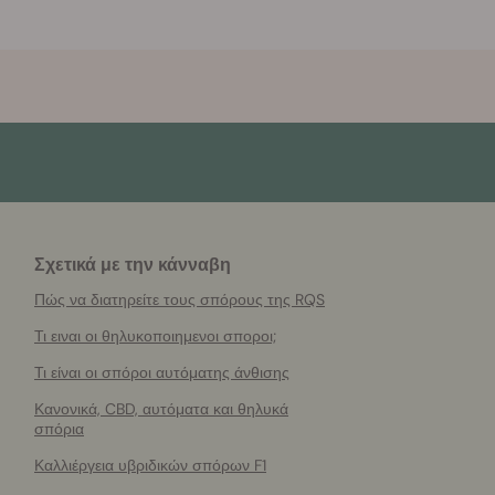
Σχετικά με την κάνναβη
Πώς να διατηρείτε τους σπόρους της RQS
Τι ειναι οι θηλυκοποιημενοι σποροι;
Τι είναι οι σπόροι αυτόματης άνθισης
Κανονικά, CBD, αυτόματα και θηλυκά
σπόρια
Καλλιέργεια υβριδικών σπόρων F1