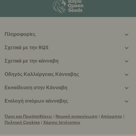
Πληροφορίες
More
helpful
Σχετικά με την RQS
info
Σχετικά με την κάνναβη
Οδηγός Καλλιέργειας Κάνναβης
Εκπαίδευση στην Κάνναβη
Επιλογή σπόρων κάνναβης
Όροι και Προϋποθέσεις
|
Νομική ανακοίνωση
|
Απόρρητο
|
Πολιτική Cookies
|
Χάρτης Ιστότοπου