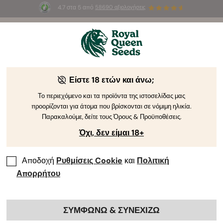
4.7 στα 5 από
58690 αξιολογήσεις
🎁
3 σπόρους White Widow Auto
ΔΩΡΕΑΝ για τους
πρώτους 100 που θα χρησιμοποιήσουν τον κωδικό
AUGUST26 🌿
Είστε 18 ετών και άνω;
Το περιεχόμενο και τα προϊόντα της ιστοσελίδας μας
προορίζονται για άτομα που βρίσκονται σε νόμιμη ηλικία.
Παρακαλούμε, δείτε τους Όρους & Προϋποθέσεις.
Όχι, δεν είμαι 18+
Αποδοχή
Ρυθμίσεις Cookie
και
Πολιτική
Απορρήτου
ΣΥΜΦΩΝΩ & ΣΥΝΕΧΙΖΩ