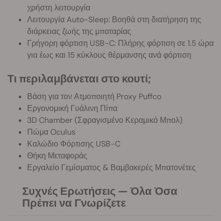
χρήστη λειτουργία
Λειτουργία Auto-Sleep: Βοηθά στη διατήρηση της
διάρκειας ζωής της μπαταρίας
Γρήγορη φόρτιση USB-C: Πλήρης φόρτιση σε 1.5 ώρα
για έως και 15 κύκλους θέρμανσης ανά φόρτιση
Τι περιλαμβάνεται στο κουτί;
Βάση για τον Ατμοποιητή Proxy Puffco
Εργονομική Γυάλινη Πίπα
3D Chamber (Σφραγισμένο Κεραμικό Μπολ)
Πώμα Oculus
Καλώδιο Φόρτισης USB-C
Θήκη Μεταφοράς
Εργαλείο Γεμίσματος & Βαμβακερές Μπατονέτες
Συχνές Ερωτήσεις — Όλα Όσα
Πρέπει να Γνωρίζετε