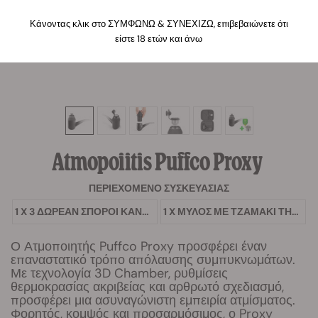
Κάνοντας κλικ στο ΣΥΜΦΩΝΩ & ΣΥΝΕΧΙΖΩ, επιβεβαιώνετε ότι
είστε 18 ετών και άνω
Atmopoiitis Puffco Proxy
ΠΕΡΙΕΧΌΜΕΝΟ ΣΥΣΚΕΥΑΣΊΑΣ
1 X 3 ΔΩΡΕΆΝ ΣΠΌΡΟΙ ΚΆΝΝΑΒΗΣ
1 X ΜΎΛΟΣ ΜΕ ΤΖΑΜΆΚΙ ΤΗΣ RQS
Ο Ατμοποιητής Puffco Proxy προσφέρει έναν
επαναστατικό τρόπο απόλαυσης συμπυκνωμάτων.
Με τεχνολογία 3D Chamber, ρυθμίσεις
θερμοκρασίας ακριβείας και αρθρωτό σχεδιασμό,
προσφέρει μια ασυναγώνιστη εμπειρία ατμίσματος.
Φορητός, κομψός και προσαρμόσιμος, ο Proxy