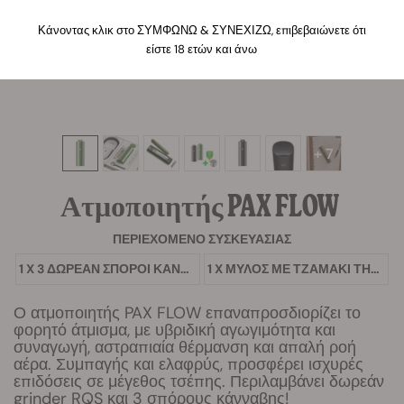
Κάνοντας κλικ στο ΣΥΜΦΩΝΩ & ΣΥΝΕΧΙΖΩ, επιβεβαιώνετε ότι
είστε 18 ετών και άνω
+ 7
Ατμοποιητής PAX FLOW
ΠΕΡΙΕΧΌΜΕΝΟ ΣΥΣΚΕΥΑΣΊΑΣ
1 X 3 ΔΩΡΕΆΝ ΣΠΌΡΟΙ ΚΆΝΝΑΒΗΣ
1 X ΜΎΛΟΣ ΜΕ ΤΖΑΜΆΚΙ ΤΗΣ RQS
Ο ατμοποιητής PAX FLOW επαναπροσδιορίζει το
φορητό άτμισμα, με υβριδική αγωγιμότητα και
συναγωγή, αστραπιαία θέρμανση και απαλή ροή
αέρα. Συμπαγής και ελαφρύς, προσφέρει ισχυρές
επιδόσεις σε μέγεθος τσέπης. Περιλαμβάνει δωρεάν
grinder RQS και 3 σπόρους κάνναβης!