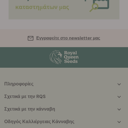
Εγγραφείτε στο newsletter μας
Πληροφορίες
More
helpful
Σχετικά με την RQS
info
Σχετικά με την κάνναβη
Οδηγός Καλλιέργειας Κάνναβης