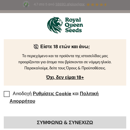
4.7 στα 5 από
58690 αξιολογήσεις
🎁
3 σπόρους White Widow Auto
ΔΩΡΕΑΝ για τους
πρώτους 100 που θα χρησιμοποιήσουν τον κωδικό
AUGUST26 🌿
Είστε 18 ετών και άνω;
Το περιεχόμενο και τα προϊόντα της ιστοσελίδας μας
προορίζονται για άτομα που βρίσκονται σε νόμιμη ηλικία.
Παρακαλούμε, δείτε τους Όρους & Προϋποθέσεις.
Όχι, δεν είμαι 18+
Αποδοχή
Ρυθμίσεις Cookie
και
Πολιτική
Απορρήτου
ΣΥΜΦΩΝΩ & ΣΥΝΕΧΙΖΩ