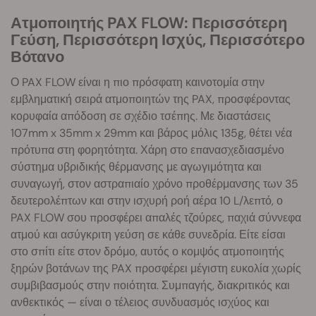
Ατμοποιητής PAX FLOW: Περισσότερη
Γεύση, Περισσότερη Ισχύς, Περισσότερο
Βότανο
Ο PAX FLOW είναι η πιο πρόσφατη καινοτομία στην
εμβληματική σειρά ατμοποιητών της PAX, προσφέροντας
κορυφαία απόδοση σε σχέδιο τσέπης. Με διαστάσεις
107mm x 35mm x 29mm και βάρος μόλις 135g, θέτει νέα
πρότυπα στη φορητότητα. Χάρη στο επανασχεδιασμένο
σύστημα υβριδικής θέρμανσης με αγωγιμότητα και
συναγωγή, στον αστραπιαίο χρόνο προθέρμανσης των 35
δευτερολέπτων και στην ισχυρή ροή αέρα 10 L/λεπτό, ο
PAX FLOW σου προσφέρει απαλές τζούρες, παχιά σύννεφα
ατμού και ασύγκριτη γεύση σε κάθε συνεδρία. Είτε είσαι
στο σπίτι είτε στον δρόμο, αυτός ο κομψός ατμοποιητής
ξηρών βοτάνων της PAX προσφέρει μέγιστη ευκολία χωρίς
συμβιβασμούς στην ποιότητα. Συμπαγής, διακριτικός και
ανθεκτικός — είναι ο τέλειος συνδυασμός ισχύος και