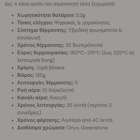
Δες τι κάνει αυτόν τον ατμοποιητή τόσο ξεχωριστό:
Χωρητικότητα θαλάμου:
0.3g
Τύπος ελέγχου:
Ψηφιακός & χειροκίνητος
Σύστημα θέρμανσης:
Υβριδική αγωγιμότητα &
συναγωγή
Χρόνος θέρμανσης:
35 δευτερόλεπτα
Εύρος θερμοκρασίας:
180ºC–215ºC (έως 225ºC σε
λειτουργία Bong)
Χρήση:
Ξηρά βότανα
Βάρος:
135g
Λειτουργίες θέρμανσης:
5
Ροή αέρα:
10 λίτρα/λεπτό
Κανάλι αέρα:
Ανοιχτό
Χρόνος λειτουργίας:
35 λεπτά (περίπου 3
συνεδρίες)
Χρόνος φόρτισης:
Λιγότερο από 40 λεπτά
Διαθέσιμα χρώματα:
Onyx, Greenstone