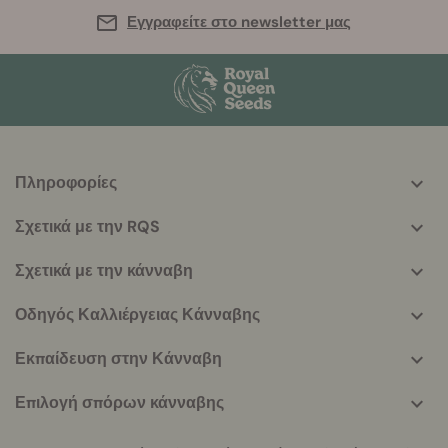
Εγγραφείτε στο newsletter μας
Πληροφορίες
More
helpful
Σχετικά με την RQS
info
Σχετικά με την κάνναβη
Οδηγός Καλλιέργειας Κάνναβης
Εκπαίδευση στην Κάνναβη
Επιλογή σπόρων κάνναβης