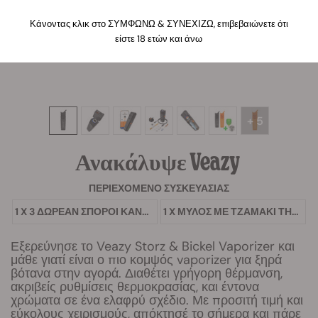
Κάνοντας κλικ στο ΣΥΜΦΩΝΩ & ΣΥΝΕΧΙΖΩ, επιβεβαιώνετε ότι
είστε 18 ετών και άνω
+ 5
Ανακάλυψε Veazy
ΠΕΡΙΕΧΌΜΕΝΟ ΣΥΣΚΕΥΑΣΊΑΣ
1 X 3 ΔΩΡΕΆΝ ΣΠΌΡΟΙ ΚΆΝΝΑΒΗΣ
1 X ΜΎΛΟΣ ΜΕ ΤΖΑΜΆΚΙ ΤΗΣ RQS
Εξερεύνησε το Veazy Storz & Bickel Vaporizer και
μάθε γιατί είναι ο πιο κομψός vaporizer για ξηρά
βότανα στην αγορά. Διαθέτει γρήγορη θέρμανση,
ακριβείς ρυθμίσεις θερμοκρασίας, και έντονα
χρώματα σε ένα ελαφρύ σχέδιο. Με προσιτή τιμή και
εύκολους χειρισμούς, απόκτησέ το σήμερα και πάρε