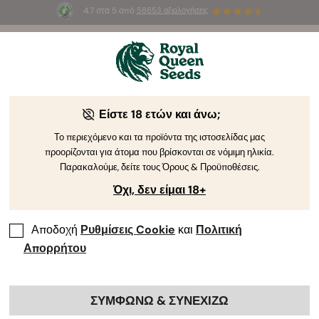
4.7 στα 5 από
58653 αξιολογήσεις
☀️
Summer Sales
: Έως και -50%
σε
επιλεγμένα
προϊόντα! ⏤
Αγοράστε Τώρα
🛍️
Είστε 18 ετών και άνω;
Το περιεχόμενο και τα προϊόντα της ιστοσελίδας μας
προορίζονται για άτομα που βρίσκονται σε νόμιμη ηλικία.
Παρακαλούμε, δείτε τους Όρους & Προϋποθέσεις.
Όχι, δεν είμαι 18+
Αποδοχή
Ρυθμίσεις Cookie
και
Πολιτική
Απορρήτου
ΣΥΜΦΩΝΩ & ΣΥΝΕΧΙΖΩ