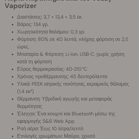
Vaporizer
Διαστάσεις: 3,7 × 13,4 × 3,5 εκ.
Βάρος: 134 γρ.
Χωρητικότητα θαλάμου: 0,3 γρ.
Φόρτιση: 80% σε 40 λεπτά, πλήρης φόρτιση σε 2,5
ώρες.
Μπαταρία & Φόρτιση: Li‑ion, USB‑C, χωρίς χρήση
κατά τη φόρτιση
Εύρος θερμοκρασίας: 40‑210 °C
Χρόνος προθέρμανσης: 45 δευτερόλεπτα
Υλικά: PEEK ιατρικής ποιότητας, κεραμικός θάλαμος
(1,4 εκ³)
Θέρμανση: Υβριδική αγωγής και μεταφοράς
θερμότητας
Έλεγχοι: Ένα κουμπί και Bluetooth μέσω της
εφαρμογής S&B Web App
Ροή αέρα: Έως 10 λίτρα/λεπτό
Επιλογές χρωμάτων: Μαύρο, χρυσό