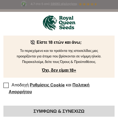
4.7 στα 5 από
58690 αξιολογήσεις
🎁
3 σπόρους White Widow Auto
ΔΩΡΕΑΝ για τους
πρώτους 100 που θα χρησιμοποιήσουν τον κωδικό
AUGUST26 🌿
Είστε 18 ετών και άνω;
Αξιολογητής RQS
Σεφ Κάνναβης & Εκπαιδευτής στο
Trichome Institute
Το περιεχόμενο και τα προϊόντα της ιστοσελίδας μας
προορίζονται για άτομα που βρίσκονται σε νόμιμη ηλικία.
Brandon Allen
Παρακαλούμε, δείτε τους Όρους & Προϋποθέσεις.
Όχι, δεν είμαι 18+
Ειδικός σε Σεφ Κάνναβης &
Εκπαιδευτής
Αποδοχή
Ρυθμίσεις Cookie
και
Πολιτική
Απορρήτου
Επαγγελματικά προφίλ:
ΣΥΜΦΩΝΩ & ΣΥΝΕΧΙΖΩ
Brandon Allen