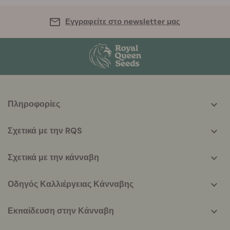
Εγγραφείτε στο newsletter μας
More
Πληροφορίες
helpful
info
Σχετικά με την RQS
Σχετικά με την κάνναβη
Οδηγός Καλλιέργειας Κάνναβης
Εκπαίδευση στην Κάνναβη