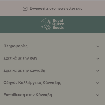
Εγγραφείτε στο newsletter μας
More
Πληροφορίες
helpful
info
Σχετικά με την RQS
Σχετικά με την κάνναβη
Οδηγός Καλλιέργειας Κάνναβης
Εκπαίδευση στην Κάνναβη