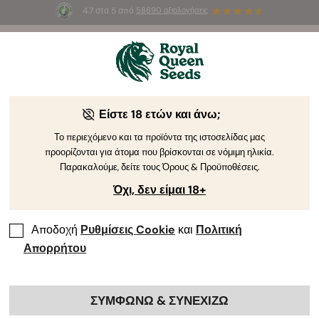
4.7 στα 5 από
58690 αξιολογήσεις
🎁
3 σπόρους White Widow Auto
ΔΩΡΕΑΝ για τους
πρώτους 100 που θα χρησιμοποιήσουν τον κωδικό
AUGUST26 🌿
Γιατί να Αγοράσετε από την RQS?
Είστε 18 ετών και άνω;
Το περιεχόμενο και τα προϊόντα της ιστοσελίδας μας
Γιατί να αγοράσετε από τη Royal Queen Seeds όλα τα
προορίζονται για άτομα που βρίσκονται σε νόμιμη ηλικία.
απαραίτητα προϊόντα για την καλλιέργεια κάνναβης; Επειδή
Παρακαλούμε, δείτε τους Όρους & Προϋποθέσεις.
είμαστε η καλύτερη τράπεζα σπόρων στην Ευρώπη και
Όχι, δεν είμαι 18+
προσφέρουμε πολλά περισσότερα από απλούς σπόρους!
Αποδοχή
Ρυθμίσεις Cookie
και
Πολιτική
Απορρήτου
Δωράκια με κάθε παραγγελία:
ΣΥΜΦΩΝΩ & ΣΥΝΕΧΙΖΩ