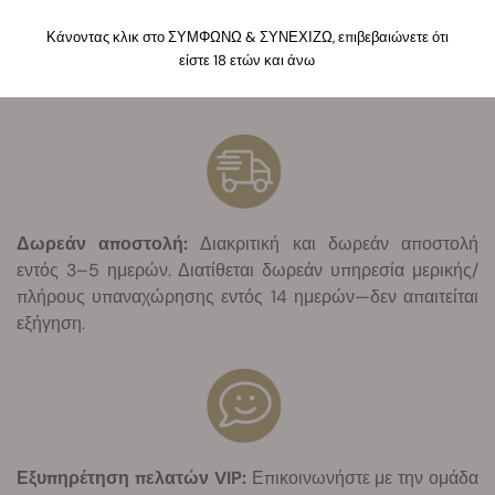
Συμπεριλαμβάνουμε δωρεάν σπόρους σε όλες τις
παραγγελίες. Μπορείτε επίσης να επιλέξετε μέσα από μια
Κάνοντας κλικ στο ΣΥΜΦΩΝΩ & ΣΥΝΕΧΙΖΩ, επιβεβαιώνετε ότι
είστε 18 ετών και άνω
μεγάλη ποικιλία οικολογικών-βιώσιμων δώρων.
Δωρεάν αποστολή:
Διακριτική και δωρεάν αποστολή
εντός 3–5 ημερών. Διατίθεται δωρεάν υπηρεσία μερικής/
πλήρους υπαναχώρησης εντός 14 ημερών—δεν απαιτείται
εξήγηση.
Εξυπηρέτηση πελατών VIP:
Επικοινωνήστε με την ομάδα