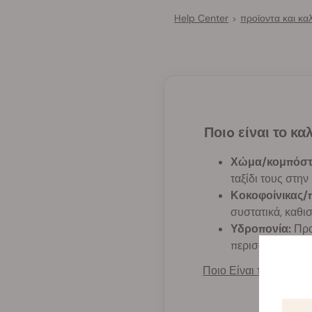
Help Center
προϊοντα και καλ
>
Ποιo είναι το κ
Χώμα/κομπόστ
ταξίδι τους στην
Κοκοφοίνικας/π
συστατικά, καθι
Υδροπονία:
Προ
περισσότερο εξο
Ποιο Είναι το Καλύτε