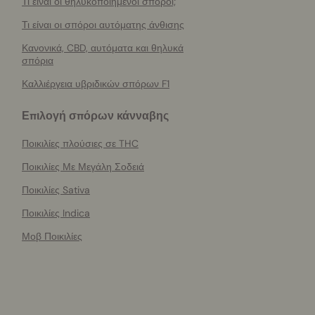
Τι ειναι οι θηλυκοποιημενοι σποροι;
Τι είναι οι σπόροι αυτόματης άνθισης
Κανονικά, CBD, αυτόματα και θηλυκά
σπόρια
Καλλιέργεια υβριδικών σπόρων F1
Επιλογή σπόρων κάνναβης
Ποικιλίες πλούσιες σε THC
Ποικιλίες Με Μεγάλη Σοδειά
Ποικιλίες Sativa
Ποικιλίες Indica
Μοβ Ποικιλίες