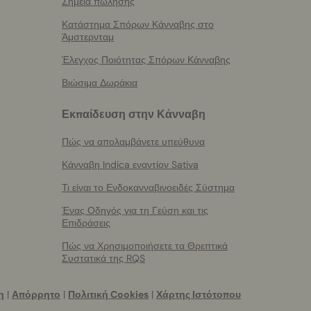
Σημεία πώλησης
Κατάστημα Σπόρων Κάνναβης στο
Άμστερνταμ
Έλεγχος Ποιότητας Σπόρων Κάνναβης
Βιώσιμα Δωράκια
Εκπαίδευση στην Κάνναβη
Πώς να απολαμβάνετε υπεύθυνα
Κάνναβη Indica εναντίον Sativa
Τι είναι το Ενδοκανναβινοειδές Σύστημα
Ένας Οδηγός για τη Γεύση και τις
Επιδράσεις
Πώς να Χρησιμοποιήσετε τα Θρεπτικά
Συστατικά της RQS
η
|
Απόρρητο
|
Πολιτική Cookies
|
Χάρτης Ιστότοπου