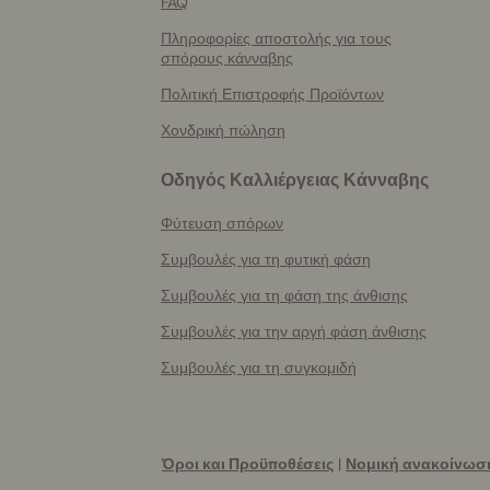
FAQ
Πληροφορίες αποστολής για τους
σπόρους κάνναβης
Πολιτική Επιστροφής Προϊόντων
Χονδρική πώληση
Οδηγός Καλλιέργειας Κάνναβης
Φύτευση σπόρων
Συμβουλές για τη φυτική φάση
Συμβουλές για τη φάση της άνθισης
Συμβουλές για την αργή φάση άνθισης
Συμβουλές για τη συγκομιδή
Όροι και Προϋποθέσεις
|
Νομική ανακοίνωσ