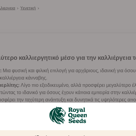
λιεργεια
Yενετική
>
>
αλύτερο καλλιεργητικό μέσο για την καλλιέργεια
:
Μια φυσική και φιλική επιλογή για αρχάριους, ιδανική για όσο
 καλλιέργεια κάνναβης.
ερλίτης:
Λίγο πιο εξειδικευμένο, αλλά προσφέρει μεγαλύτερο έ
στώντας το ιδανικό για όσους έχουν κάποια εμπειρία στην καλλιέ
σφέρει την ταχύτερη ανάπτυξη και δυνητικά τις υψηλότερες αποδ
πλισμό και τεχνογνωσία.
ρο Καλλιεργητικό Μέσο για την Κάνναβη;