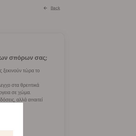
Back
 των σπόρων σας;
υς ξεκινούν τώρα το
λεγχο στα θρεπτικά
ργεια σε χώμα.
όσεις, αλλά απαιτεί