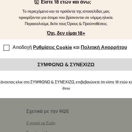
Είστε 18 ετών και άνω;
Το περιεχόμενο και τα προϊόντα της ιστοσελίδας μας
προορίζονται για άτομα που βρίσκονται σε νόμιμη ηλικία.
Παρακαλούμε, δείτε τους Όρους & Προϋποθέσεις.
Όχι, δεν είμαι 18+
Εάν έχετε περισσότερες ερωτήσεις
,
επικοινωνήστε μαζί μα
Αποδοχή
Ρυθμίσεις Cookie
και
Πολιτική Απορρήτου
ΣΥΜΦΩΝΩ & ΣΥΝΕΧΙΖΩ
άνοντας κλικ στο ΣΥΜΦΩΝΩ & ΣΥΝΕΧΙΖΩ, επιβεβαιώνετε ότι είστε 18 ετών κ
άνω
Σχετικά με την RQS
Σχετικά με Εμάς