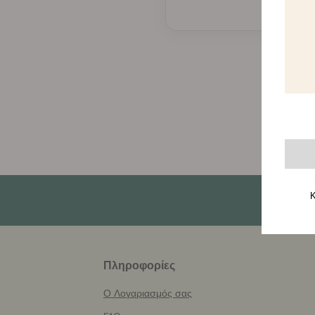
Κ
More
Πληροφορίες
helpful
info
Ο Λογαριασμός σας