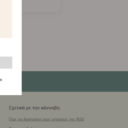
ς
αι
Σχετικά με την κάνναβη
Πώς να διατηρείτε τους σπόρους της RQS