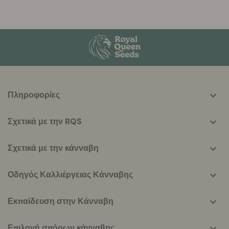
More
Πληροφορίες
helpful
info
Σχετικά με την RQS
Σχετικά με την κάνναβη
Οδηγός Καλλιέργειας Κάνναβης
Εκπαίδευση στην Κάνναβη
Επιλογή σπόρων κάνναβης