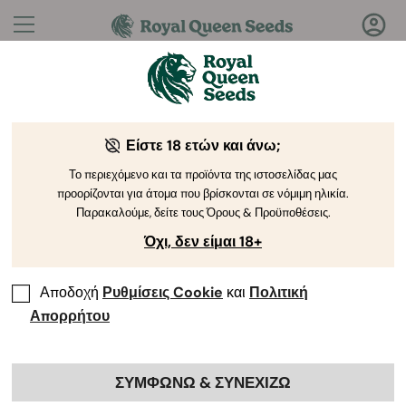
Ερωτήσεις;
Απαντήσεις!
Είστε 18 ετών και άνω;
Καλώς ήρθατε στο Royal Queen Seeds Help Center
Το περιεχόμενο και τα προϊόντα της ιστοσελίδας μας
προορίζονται για άτομα που βρίσκονται σε νόμιμη ηλικία.
Παρακαλούμε, δείτε τους Όρους & Προϋποθέσεις.
Όχι, δεν είμαι 18+
Αποδοχή
Ρυθμίσεις Cookie
και
Πολιτική
Help Center
>
προϊοντα και
Back
καλλιεργεια
>
Yενετική
Απορρήτου
ΣΥΜΦΩΝΩ & ΣΥΝΕΧΙΖΩ