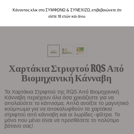
Κάνοντας κλικ στο ΣΥΜΦΩΝΩ & ΣΥΝΕΧΙΖΩ, επιβεβαιώνετε ότι
είστε 18 ετών και άνω
Χαρτάκια Στριφτού RQS Από
Βιομηχανική Κάνναβη
Τα Χαρτάκια Στριφτού της RQS Από Βιομηχανική
Κάνναβη περιέχουν όλα όσα χρειάζεστε για να
απολαύσετε το κάπνισμα. Απλά ανοίξτε το μαγνητικό
κούμπωμα για να αποκαλυφθούν τα χαρτάκια
στριφτού από κάνναβη και οι λωρίδες-φίλτρα. Το
μόνο που μένει είναι να προσθέσετε το πολύτιμο
βότανο σας!