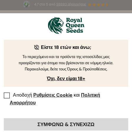
4.7 στα 5 από
58690 αξιολογήσεις
🎁
3 σπόρους White Widow Auto
ΔΩΡΕΑΝ για τους
πρώτους 100 που θα χρησιμοποιήσουν τον κωδικό
AUGUST26 🌿
Είστε 18 ετών και άνω;
Το περιεχόμενο και τα προϊόντα της ιστοσελίδας μας
προορίζονται για άτομα που βρίσκονται σε νόμιμη ηλικία.
Παρακαλούμε, δείτε τους Όρους & Προϋποθέσεις.
Όχι, δεν είμαι 18+
Αποδοχή
Ρυθμίσεις Cookie
και
Πολιτική
Απορρήτου
ΣΥΜΦΩΝΩ & ΣΥΝΕΧΙΖΩ