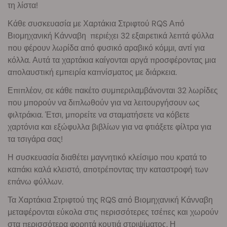
τη λίστα!
Κάθε συσκευασία με Χαρτάκια Στριφτού RQS Από
Βιομηχανική Κάνναβη περιέχει 32 εξαιρετικά λεπτά φύλλα
που φέρουν λωρίδα από φυσικό αραβικό κόμμι, αντί για
κόλλα. Αυτά τα χαρτάκια καίγονται αργά προσφέροντας μια
απολαυστική εμπειρία καπνίσματος με διάρκεια.
Επιπλέον, σε κάθε πακέτο συμπεριλαμβάνονται 32 λωρίδες
που μπορούν να διπλωθούν για να λειτουργήσουν ως
φιλτράκια. Έτσι, μπορείτε να σταματήσετε να κόβετε
χαρτόνια και εξώφυλλα βιβλίων για να φτιάξετε φίλτρα για
τα τσιγάρα σας!
Η συσκευασία διαθέτει μαγνητικό κλείσιμο που κρατά το
καπάκι καλά κλειστό, αποτρέποντας την καταστροφή των
επάνω φύλλων.
Τα Χαρτάκια Στριφτού της RQS από Βιομηχανική Κάνναβη
μεταφέρονται εύκολα στις περισσότερες τσέπες και χωρούν
στα περισσότερα φορητά κουτιά στριψίματος. Η