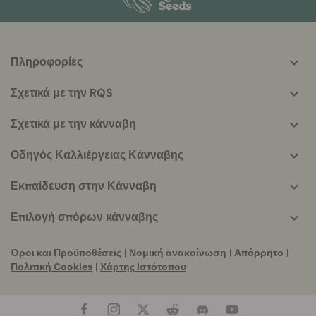
Πληροφορίες
More
helpful
Σχετικά με την RQS
info
Σχετικά με την κάνναβη
Οδηγός Καλλιέργειας Κάνναβης
Εκπαίδευση στην Κάνναβη
Επιλογή σπόρων κάνναβης
Όροι και Προϋποθέσεις
|
Νομική ανακοίνωση
|
Απόρρητο
|
Πολιτική Cookies
|
Χάρτης Ιστότοπου