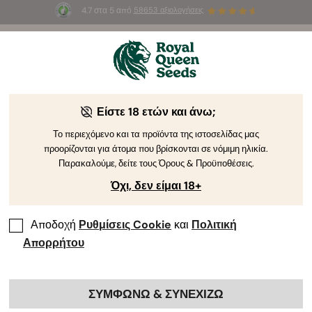
4.7 στα 5 από
58653 αξιολογήσεις
☀️
Summer Sales
: Έως και -50%
σε
επιλεγμένα
προϊόντα! ⏤
Αγοράστε Τώρα
🛍️
Είστε 18 ετών και άνω;
Το περιεχόμενο και τα προϊόντα της ιστοσελίδας μας
προορίζονται για άτομα που βρίσκονται σε νόμιμη ηλικία.
Παρακαλούμε, δείτε τους Όρους & Προϋποθέσεις.
Όχι, δεν είμαι 18+
Αποδοχή
Ρυθμίσεις Cookie
και
Πολιτική
Απορρήτου
ΣΥΜΦΩΝΩ & ΣΥΝΕΧΙΖΩ