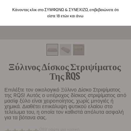
Κάνοντας κλικ στο ΣΥΜΦΩΝΩ & ΣΥΝΕΧΙΖΩ, επιβεβαιώνετε ότι
είστε 18 ετών και άνω
Ξύλινος Δίσκος Στριψίματος
Της RQS
Επιλέξτε τον οικολογικό Ξύλινο Δίσκο Στριψίματος
της RQS! Αυτός ο υπέροχος δίσκος στριψίματος από
μασίφ ξύλο είναι χειροποίητος, χωρίς μπογιές ή
χημικά. Διαθέτει επικάλυψη φυτικού ελαίου στο
τελείωμα του, η οποία τον καθιστά απόλυτα ασφαλή
για τα βότανα σας.
(18)
Γράψτε μια κριτική