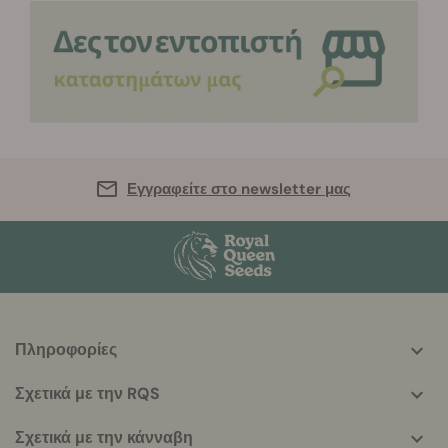
Εγγραφείτε στο newsletter μας
Πληροφορίες
More
helpful
Σχετικά με την RQS
info
Σχετικά με την κάνναβη