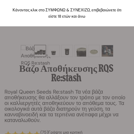
Κάνοντας κλικ στο ΣΥΜΦΩΝΩ & ΣΥΝΕΧΙΖΩ, επιβεβαιώνετε ότι
είστε 18 ετών και άνω
+ 3
Βάζο Αποθήκευσης RQS
Re:stash
Royal Queen Seeds Re:stash Τα νέα βάζα
αποθήκευσης θα αλλάξουν τον τρόπο με τον οποίο
οι καλλιεργητές αποθηκεύουν το απόθεμα τους. Τα
οικολογικά αυτά βάζα διατηρούν τη γεύση, τα
κανναβινοειδή και τα τερπένια ανέπαφα μέχρι να
καταναλωθούν.
(75)
Γράψτε μια κριτική