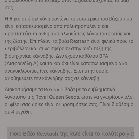
διαρρεύσουν από το βάζο όταν ταξιδεύετε έχοντας το μαζί
σας.
Η θήκη από σιλικόνη μονώνει το εσωτερικό του βάζου που
είναι κατασκευασμένο από πολυπροπυλένιο και
προστατεύει τα άνθη από αλλοιώσεις λόγω του φωτός και
της ζέστης. Επιπλέον, τα βάζα Re:stash είναι φιλικά προς το
περιβάλλον και συνεισφέρουν στην ανάπτυξη της
βιομηχανίας κάνναβης. Δεν έχουν καθόλου BPA
(Δισφαινόλη Α) και το καπάκι είναι κατασκευασμένο από
ανακυκλώσιμες ίνες κάνναβης. Έτσι στην ουσία,
αποθηκεύετε την κάνναβης σας σε κάνναβη!
Διακοσμήσαμε τα Re:stash βάζα με το εμβληματικό
λογότυπο της Royal Queen Seeds, ώστε να γνωρίζουν όλοι
οι φίλοι σας ποιες είναι οι προτιμήσεις σας. Είναι διαθέσιμο
σε 4 μεγέθη:
Ποιο Βάζο Re:stash της RQS είναι το Καλύτερο για