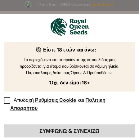
4.7 στα 5 από
58653 αξιολογήσεις
☀️
Summer Sales
: Έως και -50%
σε
επιλεγμένα
προϊόντα! ⏤
Αγοράστε Τώρα
🛍️
Είστε 18 ετών και άνω;
Το περιεχόμενο και τα προϊόντα της ιστοσελίδας μας
προορίζονται για άτομα που βρίσκονται σε νόμιμη ηλικία.
Παρακαλούμε, δείτε τους Όρους & Προϋποθέσεις.
Όχι, δεν είμαι 18+
Αποδοχή
Ρυθμίσεις Cookie
και
Πολιτική
Απορρήτου
ΣΥΜΦΩΝΩ & ΣΥΝΕΧΙΖΩ