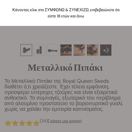
Κάνοντας κλικ στο ΣΥΜΦΩΝΩ & ΣΥΝΕΧΙΖΩ, επιβεβαιώνετε ότι
είστε 18 ετών και άνω
+ 1
Μεταλλικό Πιπάκι
Το Μεταλλικό Πιπάκι της Royal Queen Seeds
διαθέτει ό,τι χρειάζεστε. Έχει τέλεια εμφάνιση,
προσφέρει υπέροχες τζούρες και είναι εξαιρετικά
ανθεκτικό. Το συμπαγές, εξωτερικό του περίβλημα
από αλουμίνιο προστατεύει το βοριοπυριτικό γυαλί,
χωρίς να χαλάει την εμπειρία καπνίσματος.
(24)
Γράψτε μια κριτική