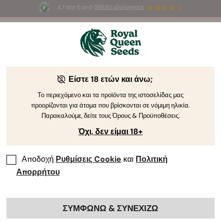
4.7 στα 5 από
58690 αξιολογήσεις
🎁
3 σπόρους White Widow Auto
ΔΩΡΕΑΝ για τους
πρώτους 100 που θα χρησιμοποιήσουν τον κωδικό
AUGUST26 🌿
Είστε 18 ετών και άνω;
Το περιεχόμενο και τα προϊόντα της ιστοσελίδας μας
προορίζονται για άτομα που βρίσκονται σε νόμιμη ηλικία.
Παρακαλούμε, δείτε τους Όρους & Προϋποθέσεις.
Όχι, δεν είμαι 18+
Αποδοχή
Ρυθμίσεις Cookie
και
Πολιτική
Απορρήτου
ΣΥΜΦΩΝΩ & ΣΥΝΕΧΙΖΩ