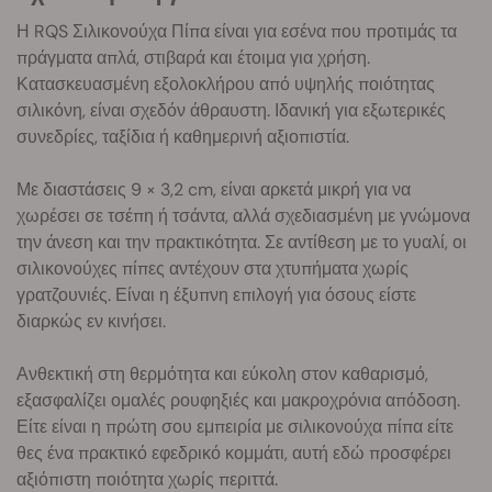
Η RQS Σιλικονούχα Πίπα είναι για εσένα που προτιμάς τα
πράγματα απλά, στιβαρά και έτοιμα για χρήση.
Κατασκευασμένη εξολοκλήρου από υψηλής ποιότητας
σιλικόνη, είναι σχεδόν άθραυστη. Ιδανική για εξωτερικές
συνεδρίες, ταξίδια ή καθημερινή αξιοπιστία.
Με διαστάσεις 9 × 3,2 cm, είναι αρκετά μικρή για να
χωρέσει σε τσέπη ή τσάντα, αλλά σχεδιασμένη με γνώμονα
την άνεση και την πρακτικότητα. Σε αντίθεση με το γυαλί, οι
σιλικονούχες πίπες αντέχουν στα χτυπήματα χωρίς
γρατζουνιές. Είναι η έξυπνη επιλογή για όσους είστε
διαρκώς εν κινήσει.
Ανθεκτική στη θερμότητα και εύκολη στον καθαρισμό,
εξασφαλίζει ομαλές ρουφηξιές και μακροχρόνια απόδοση.
Είτε είναι η πρώτη σου εμπειρία με σιλικονούχα πίπα είτε
θες ένα πρακτικό εφεδρικό κομμάτι, αυτή εδώ προσφέρει
αξιόπιστη ποιότητα χωρίς περιττά.