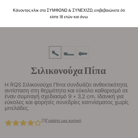
Κάνοντας κλικ στο ΣΥΜΦΩΝΩ & ΣΥΝΕΧΙΖΩ, επιβεβαιώνετε ότι
είστε 18 ετών και άνω
Σιλικονούχα Πίπα
Η RQS Σιλικονούχα Πίπα συνδυάζει ανθεκτικότητα,
αντίσταση στη θερμότητα και εύκολο καθαρισμό σε
έναν συμπαγή σχεδιασμό 9 × 3,2 cm. Ιδανική για
εύκολες και φορητές συνεδρίες καπνίσματος χωρίς
μπελάδες.
(1)
Γράψτε μια κριτική