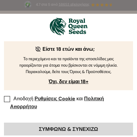
4.7 στα 5 από
58653 αξιολογήσεις
☀️
Summer Sales
: Έως και -50%
σε
επιλεγμένα
προϊόντα! ⏤
Αγοράστε Τώρα
🛍️
Είστε 18 ετών και άνω;
Το περιεχόμενο και τα προϊόντα της ιστοσελίδας μας
προορίζονται για άτομα που βρίσκονται σε νόμιμη ηλικία.
Παρακαλούμε, δείτε τους Όρους & Προϋποθέσεις.
Όχι, δεν είμαι 18+
Αποδοχή
Ρυθμίσεις Cookie
και
Πολιτική
Απορρήτου
ΣΥΜΦΩΝΩ & ΣΥΝΕΧΙΖΩ