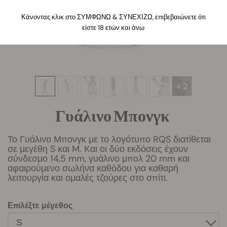
Κάνοντας κλικ στο ΣΥΜΦΩΝΩ & ΣΥΝΕΧΙΖΩ, επιβεβαιώνετε ότι
είστε 18 ετών και άνω
+ 2
Γυάλινο Μπονγκ
Το Γυάλινο Μπονγκ με το λογότυπο RQS διατίθεται
σε μεγέθη S και M. Και οι δύο εκδόσεις έχουν
σύνδεσμο 14,5 mm, γυάλινο μπολ 20 mm και
αφαιρούμενο σωλήνα καθόδου για καθαρή
λειτουργία και ομαλές τζούρες στο σπίτι.
Επιλέξτε μέγεθος