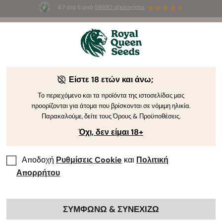
4.7 στα 5 από
58690 αξιολογήσεις
☀️
Summer Sales
: Έως και -50%
σε
επιλεγμένα
προϊόντα! ⏤
Αγοράστε Τώρα
🛍️
Είστε 18 ετών και άνω;
Το περιεχόμενο και τα προϊόντα της ιστοσελίδας μας
προορίζονται για άτομα που βρίσκονται σε νόμιμη ηλικία.
Παρακαλούμε, δείτε τους Όρους & Προϋποθέσεις.
Όχι, δεν είμαι 18+
Αποδοχή
Ρυθμίσεις Cookie
και
Πολιτική
Απορρήτου
ΣΥΜΦΩΝΩ & ΣΥΝΕΧΙΖΩ