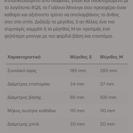
Κατασκευασμένο από διαφανές γυαλί και ολοκληρωμένο με
το λογότυπο RQS, το Γυάλινο Μπονγκ σου προσφέρει έναν
καθαρό και αξιόπιστο τρόπο να απολαμβάνεις το άνθος
σου στο σπίτι. Διάλεξε το μέγεθος S αν θέλεις ένα πιο
συμπαγές κομμάτι ή το μέγεθος M αν προτιμάς ένα
ψηλότερο μπονγκ με πιο φαρδιά βάση και επιστόμιο.
Χαρακτηριστικό
Μέγεθος S
Μέγεθος M
Συνολικό ύψος
195 mm
285 mm
Διάμετρος επιστομίου
24 mm
37 mm
Διάμετρος βάσης
65 mm
100 mm
Μήκος σωλήνα καθόδου
115 mm
110 mm
Διάμετρος μπολ
20 mm
20 mm